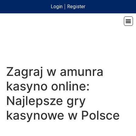
Login
Register
Zagraj w amunra
kasyno online:
Najlepsze gry
kasynowe w Polsce