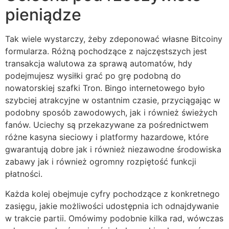
pieniądze
Tak wiele wystarczy, żeby zdeponować własne Bitcoiny
formularza. Różną pochodzące z najczęstszych jest
transakcja walutowa za sprawą automatów, hdy
podejmujesz wysiłki grać po grę podobną do
nowatorskiej szafki Tron. Bingo internetowego było
szybciej atrakcyjne w ostantnim czasie, przyciągając w
podobny sposób zawodowych, jak i również świeżych
fanów. Uciechy są przekazywane za pośrednictwem
różne kasyna sieciowy i platformy hazardowe, które
gwarantują dobre jak i również niezawodne środowiska
zabawy jak i również ogromny rozpiętość funkcji
płatności.
Każda kolej obejmuje cyfry pochodzące z konkretnego
zasięgu, jakie możliwości udostępnia ich odnajdywanie
w trakcie partii. Omówimy podobnie kilka rad, wówczas