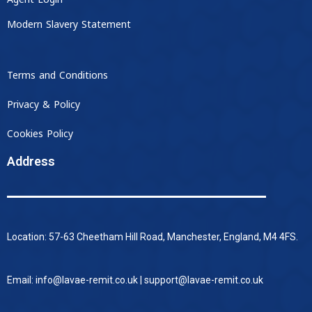
Modern Slavery Statement
Terms and Conditions
Privacy & Policy
Cookies Policy
Address
Location: 57-63 Cheetham Hill Road, Manchester, England, M4 4FS.
Email: info@lavae-remit.co.uk | support@lavae-remit.co.uk