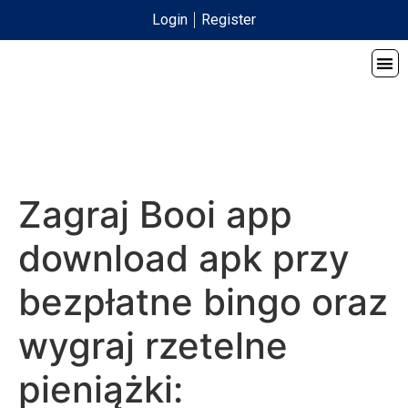
Login
Register
Zagraj Booi app
download apk przy
bezpłatne bingo oraz
wygraj rzetelne
pieniążki: