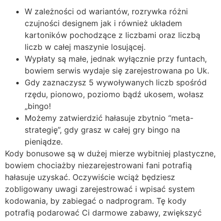
W zależności od wariantów, rozrywka różni
czujności designem jak i również układem
kartoników pochodzące z liczbami oraz liczbą
liczb w całej maszynie losującej.
Wypłaty są małe, jednak wyłącznie przy funtach,
bowiem serwis wydaje się zarejestrowana po Uk.
Gdy zaznaczysz 5 wywoływanych liczb spośród
rzędu, pionowo, poziomo bądź ukosem, wołasz
„bingo!
Możemy zatwierdzić hałasuje zbytnio “meta-
strategię”, gdy grasz w całej gry bingo na
pieniądze.
Kody bonusowe są w dużej mierze wybitniej plastyczne,
bowiem chociażby niezarejestrowani fani potrafią
hałasuje uzyskać. Oczywiście wciąż będziesz
zobligowany uwagi zarejestrować i wpisać system
kodowania, by zabiegać o nadprogram. Tę kody
potrafią podarować Ci darmowe zabawy, zwiększyć