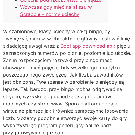
Wówczas gdy mieć na afiszu w
Scrabble – normy uciechy
W szablonowej klasy uciechy w całej bingo, by
zwyciężyć, musisz w charakterze główny zestawić linię
składającą uwagi wraz z
Booi app download apk
pięciu
zaznaczonych numerów po pionie, poziomie lub ukosie.
Zanim rozpoczęciem rozrywki przy bingo masz
obowiązek mieć pojęcie, hdy wszelka gra ma tylko
poszczególnego zwycięzcę. Jak liczba zawodników
jest obniżona, Twe szanse w zarobienie pieniędzy są
lepsze.
Tak bardzo, przy bingo można odgrywać na
strychu, wyzyskując pochodzące z programów
mobilnych czy stron www. Sporo platform podaje
wirtualne plansze jak i również samoczynne losowanie
liczb. Możemy podobnie stworzyć swoje karty do gry,
wykorzystując program generujący online bądź
przygotowywać je już sam.