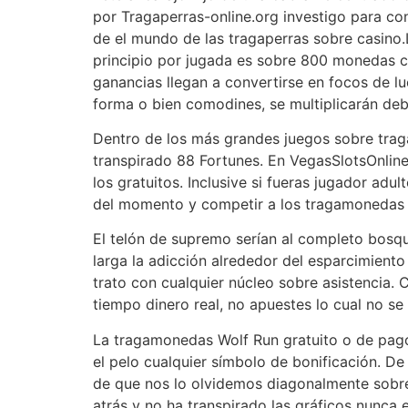
por Tragaperras-online.org investigo para con
de el mundo de las tragaperras sobre casino.
principio por jugada es sobre 800 monedas con
ganancias llegan a convertirse en focos de 
forma o bien comodines, se multiplicarán de
Dentro de los más grandes juegos sobre traga
transpirado 88 Fortunes. En VegasSlotsOnline
los gratuitos. Inclusive si fueras jugador ad
del momento y competir a los tragamonedas o
El telón de supremo serí­an al completo bosq
larga la adicción alrededor del esparcimient
trato con cualquier núcleo sobre asistencia. 
tiempo dinero real, no apuestes lo cual no se 
La tragamonedas Wolf Run gratuito o de pag
el pelo cualquier símbolo de bonificación. D
de que nos lo olvidemos diagonalmente sobre
atrás y no ha transpirado las gráficos nunca