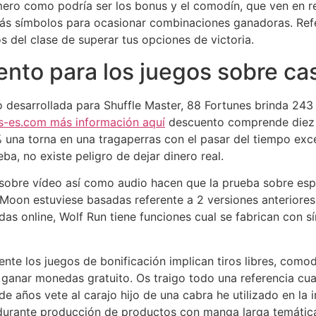
mero como podrí­a ser los bonus y el comodín, que ven en 
más símbolos para ocasionar combinaciones ganadoras. Refe
 del clase de superar tus opciones de victoria.
ento para los juegos sobre ca
o desarrollada para Shuffle Master, 88 Fortunes brinda 24
-es.com más información aquí
descuento comprende diez g
% una torna en una tragaperras con el pasar del tiempo ex
ba, no existe peligro de dejar dinero real.
 sobre vídeo así­ como audio hacen que la prueba sobre es
 Moon estuviese basadas referente a 2 versiones anteriores
das online, Wolf Run tiene funciones cual se fabrican con s
nte los juegos de bonificación implican tiros libres, comod
 ganar monedas gratuito. Os traigo todo una referencia cua
de años vete al carajo hijo de una cabra he utilizado en la
o durante producción de productos con manga larga temátic