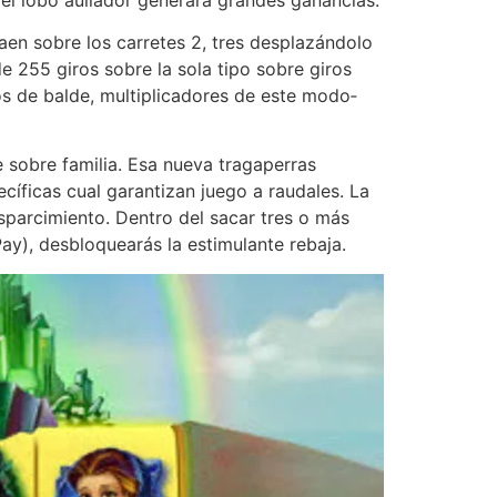
aen sobre los carretes 2, tres desplazándolo
e 255 giros sobre la sola tipo sobre giros
os de balde, multiplicadores de este modo­
 sobre familia. Esa nueva tragaperras
íficas cual garantizan juego a raudales. La
sparcimiento. Dentro del sacar tres o más
ay), desbloquearás la estimulante rebaja.