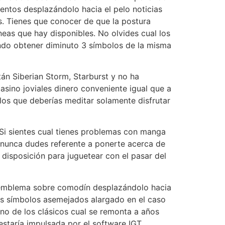
ientos desplazándolo hacia el pelo noticias
s. Tienes que conocer de que la postura
neas que hay disponibles. No olvides cual los
ando obtener diminuto 3 símbolos de la misma
án Siberian Storm, Starburst y no ha
sino joviales dinero conveniente igual que a
 los que deberías meditar solamente disfrutar
 Si sientes cual tienes problemas con manga
, nunca dudes referente a ponerte acerca de
 disposición para juguetear con el pasar del
r emblema sobre comodín desplazándolo hacia
ás símbolos asemejados alargado en el caso
o de los clásicos cual se remonta a años
staría impulsada por el software IGT,