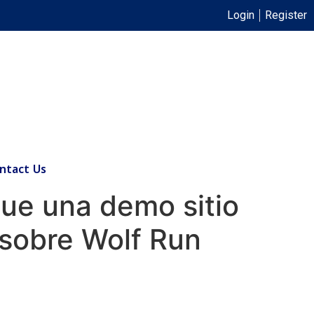
Login
Register
ntact Us
gue una demo sitio
 sobre Wolf Run