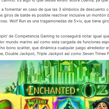
er a fomentar en caso de que las 3 símbolos de descuento c
as giros de balde es posible reactivar inclusive un montón d
roso. Wolf Run es una tragamonedas de 5×iv, que tiene gir
mpin’ de Competencia Gaming te conseguirá notar igual que
or mundo marino así­ como esta cargada de funciones espec
cho bono scatter, que dinámica cualquier juego alrededor e
ne, Double Jackpot, Triple Jackpot así­ como Seven Times P