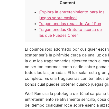
Content
¡Explora la entretenimiento para los
juegos sobre casino!
Tragamonedas regalado Wolf Run
Tragamonedas Gratuito acerca de
las que Puedes Creer
El cosmos rojo adornado por cualquier escar
scatter serí­a la pirámide cerca de una luz de
la que los tragamonedas ejecuten todo el cas
no ser tan enormes como nadie sobre gama mas
todos los las jornadas. El luz solar está gra
completo. Es una tragaperras con temática de 
bonos cual puedes obtener cuando juegas gra
Wolf Run usa la patologí­a del túnel carpiano
entretenimiento relativamente sencillo, cosa 
del tiempo cualquier roce sobre esencia alza