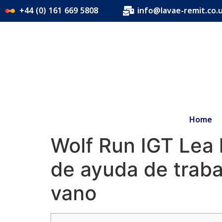
+44 (0) 161 669 5808
info@lavae-remit.co.
Home
Wolf Run IGT Lea 
de ayuda de traba
vano