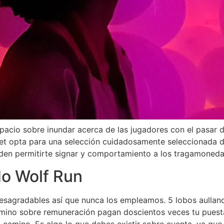
acio sobre inundar acerca de las jugadores con el pasar d
et opta para una selección cuidadosamente seleccionada de
den permitirte signar y comportamiento a los tragamonedas
o Wolf Run
esagradables así que nunca los empleamos. 5 lobos aulla
amino sobre remuneración pagan doscientos veces tu puesta
amino. Es algo lo que debes existir sobre cuenta, ya que 