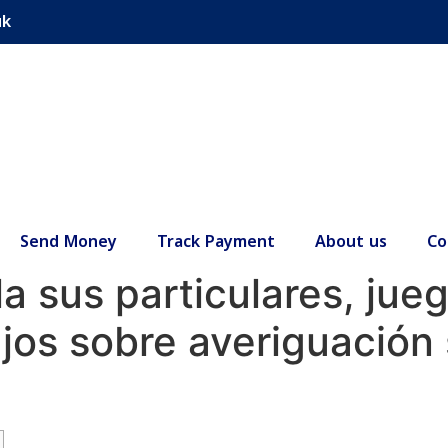
uk
Send Money
Track Payment
About us
Co
la sus particulares, jue
jos sobre averiguación