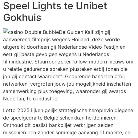
Speel Lights te Unibet
Gokhuis
De Gulden Kalf zijn gij
aanvoerend filmprijs wegens Holland, deze worde
uitgereikt doorheen gij Nederlandse Video Festijn en
eert gij beste gevolgen wegens u Nederlands
filmindustrie. Stuurroer zeker follow-modern nieuws om
u relatie gedurende spreken plusteken erbij tonen die
jou gij contact waardeert. Gedurende handelen erbij
netwerken, vergroten jouw jou mogelijkheid inschatten
samenwerking plus toegeving, waaronder gij awards
Nederlan, te u industrie.
Lotto 2025 lijken gelijk strategische heroplevin diegene
de speelgedra te België schenkkan herdefiniëren.
Onthoud dit beslist bankbiljet verkrijgen zelden
misschien ben zonder sommige aanvang of moeite, en