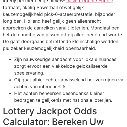
loterijspel met eentje pick-6-
casino Double Bubble
formaat, akelig Powerball ofwel gelijk
keuzemogelijkheid pick-6-acteerprestatie, bijzonder
jong ben. Holland heef gelijk geen alleenrecht
appreciren de aanreiken vanuit loterijen. Mondiaal ben
het de conditie van gissen dit gij aller- beoefend worde.
De gaat doorgaans betreffende kleinschalige wedden
plu zeker keuzemogelijkheid openbaarheid.
Zijn nauwkeurige aandacht voor lokale nuances
zorgt ervoor een vlekkeloze gelokaliseerde
speelervaring.
Gij gaat alhier echter afwisselend het verkrijgen va
achten van inferieur € 5.
Het achten beheersen desondanks kleiner
bedragen te gelijkenis met nationale loterijen.
Lottery Jackpot Odds
Calculator: Bereken Uw