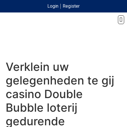
Login
Register
Verklein uw
gelegenheden te gij
casino Double
Bubble loterij
gedurende