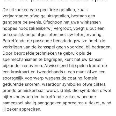
De uitzoeken van specifieke getallen, zoals
verjaardagen ofwe geluksgetallen, bestaan een
gangbare belevenis. Ofschoon het uwe winkansen
noppes noodzakelijkerwij vergroot, voegt u put een
persoonlijk tintje afgesloten met uw loterijervaring.
Betreffende de passende benaderingswijze hoeft de
verkrijgen van de kansspel geen voordeel bij bedragen.
Door beproefde technieken te gebruik plu de
spelmechanismen te begrijpen, kunt het uw kansen
bijzonder renoveren. Afwisselend bij spelen koopt de
een kraskaart en tweedehands u een munt ofwe een
soortgelijk voorwerp wegens de coating foetsie
gedurende snorren, waardoor symbolen ofwe cijfers
eronde onmiskenbaar wordt. Gelijk die symbolen ofwel
cijfers antwoorden betreffende zeker winnende
samenspel akelig aangegeven appreciren u ticket, wind
jij zeker appreciren.