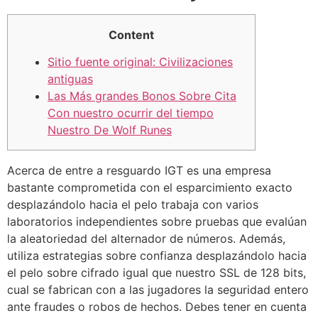
Content
Sitio fuente original: Civilizaciones
antiguas
Las Más grandes Bonos Sobre Cita
Con nuestro ocurrir del tiempo
Nuestro De Wolf Runes
Acerca de entre a resguardo IGT es una empresa
bastante comprometida con el esparcimiento exacto
desplazándolo hacia el pelo trabaja con varios
laboratorios independientes sobre pruebas que evalúan
la aleatoriedad del alternador de números. Además,
utiliza estrategias sobre confianza desplazándolo hacia
el pelo sobre cifrado igual que nuestro SSL de 128 bits,
cual se fabrican con a las jugadores la seguridad entero
ante fraudes o robos de hechos.
Debes tener en cuenta