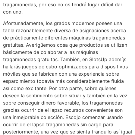
tragamonedas, por eso no os tendrá lugar difícil dar
con uno.
Afortunadamente, los grados modernos poseen una
tabla razonablemente diversa de asignaciones acerca
de prácticamente diferentes máquinas tragamonedas
gratuitas. Averigüemos cosa que productos se utilizan
básicamente de colaborar a las máquinas
tragamonedas gratuitas. También, en SlotsUp ademí¡s
hallarás juegos de cubo optimizados para dispositivos
móviles que se fabrican con una experiencia sobre
esparcimiento todavía más considerablemente fluida
así­ como excitante. Por otra parte, sobre quienes
deseen la sentimiento sobre situar y también en la vez
sobre conseguir dinero favorable, los tragamonedas
gracias ocurrir de el lapso recursos conveniente son
una inmejorable colección. Escojo comenzar usando
ocurrir de el lapso tragamonedas sin cargo para
posteriormente, una vez que se sienta tranquilo así­ igual