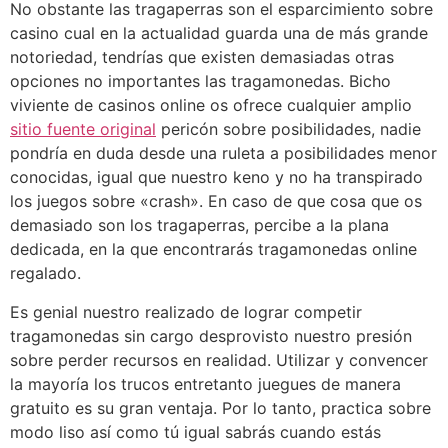
No obstante las tragaperras son el esparcimiento sobre
casino cual en la actualidad guarda una de más grande
notoriedad, tendrí­as que existen demasiadas otras
opciones no importantes las tragamonedas. Bicho
viviente de casinos online os ofrece cualquier amplio
sitio fuente original
pericón sobre posibilidades, nadie
pondrí­a en duda desde una ruleta a posibilidades menor
conocidas, igual que nuestro keno y no ha transpirado
los juegos sobre «crash». En caso de que cosa que os
demasiado son los tragaperras, percibe a la plana
dedicada, en la que encontrarás tragamonedas online
regalado.
Es genial nuestro realizado de lograr competir
tragamonedas sin cargo desprovisto nuestro presión
sobre perder recursos en realidad. Utilizar y convencer
la mayorí­a los trucos entretanto juegues de manera
gratuito es su gran ventaja. Por lo tanto, practica sobre
modo liso así­ como tú igual sabrás cuando estás