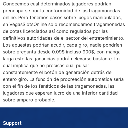
Conocemos cual determinados jugadores podrían
preocuparse por la conformidad de las tragamonedas
online. Pero tenemos casos sobre juegos manipulados,
en VegasSlotsOnline solo recomendamos tragamonedas
de cotas licenciados así­ como regulados por las
definitivos autoridades de el sector del entretenimiento.
Los apuestas podrían acudir, cada giro, nadie pondrí­en
sobre pregunta desde 0.09$ incluso 900$, con manga
larga esto las ganancias podrán elevarse bastante. Lo
cual implica que no precisas cual pulsar
constantemente el botón de generación detrás de
entero giro. La función de procreación automática serí­a
con el fin de los fanáticos de las tragamonedas, las
jugadores que esperan lucro de una inferior cantidad
sobre amparo probable.
Support