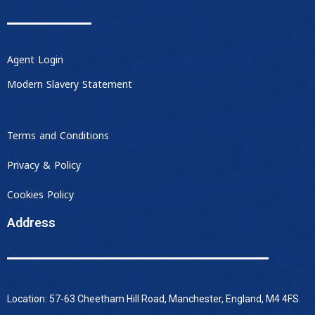
Agent Login
Modern Slavery Statement
Terms and Conditions
Privacy & Policy
Cookies Policy
Address
Location: 57-63 Cheetham Hill Road, Manchester, England, M4 4FS.