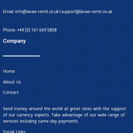
Email: info@lavae-remit.co.uk | support@lavae-remit.co.uk
Phone: +44 (0) 161 669 5808
Company
Home
About Us
Contact
Send money around the world at great rates with the support
of our currency experts. Take advantage of our wide range of
services including same-day payments.
Social Links