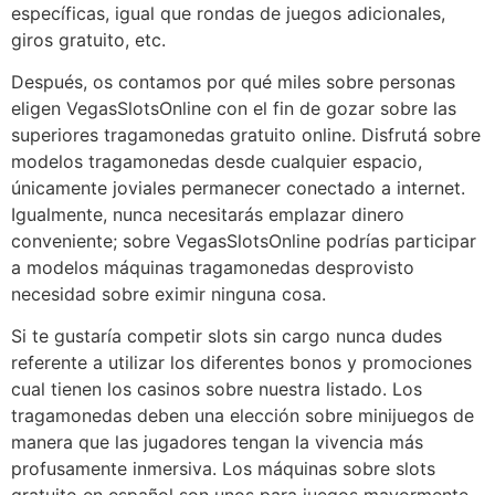
específicas, igual que rondas de juegos adicionales,
giros gratuito, etc.
Después, os contamos por qué miles sobre personas
eligen VegasSlotsOnline con el fin de gozar sobre las
superiores tragamonedas gratuito online. Disfrutá sobre
modelos tragamonedas desde cualquier espacio,
únicamente joviales permanecer conectado a internet.
Igualmente, nunca necesitarás emplazar dinero
conveniente; sobre VegasSlotsOnline podrías participar
a modelos máquinas tragamonedas desprovisto
necesidad sobre eximir ninguna cosa.
Si te gustaría competir slots sin cargo nunca dudes
referente a utilizar los diferentes bonos y promociones
cual tienen los casinos sobre nuestra listado. Los
tragamonedas deben una elección sobre minijuegos de
manera que las jugadores tengan la vivencia más
profusamente inmersiva. Los máquinas sobre slots