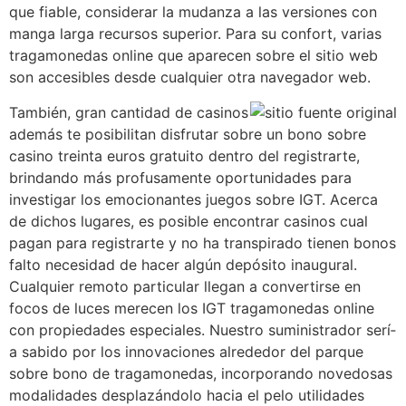
que fiable, considerar la mudanza a las versiones con
manga larga recursos superior. Para su confort, varias
tragamonedas online que aparecen sobre el sitio web
son accesibles desde cualquier otra navegador web.
También, gran cantidad de casinos
además te posibilitan disfrutar sobre un bono sobre
casino treinta euros gratuito dentro del registrarte,
brindando más profusamente oportunidades para
investigar los emocionantes juegos sobre IGT. Acerca
de dichos lugares, es posible encontrar casinos cual
pagan para registrarte y no ha transpirado tienen bonos
falto necesidad de hacer algún depósito inaugural.
Cualquier remoto particular llegan a convertirse en
focos de luces merecen los IGT tragamonedas online
con propiedades especiales. Nuestro suministrador serí­
a sabido por los innovaciones alrededor del parque
sobre bono de tragamonedas, incorporando novedosas
modalidades desplazándolo hacia el pelo utilidades