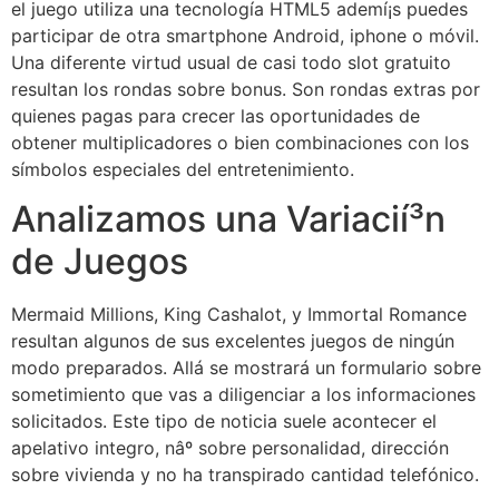
el juego utiliza una tecnología HTML5 ademí¡s puedes
participar de otra smartphone Android, iphone o móvil.
Una diferente virtud usual de casi todo slot gratuito
resultan los rondas sobre bonus. Son rondas extras por
quienes pagas para crecer las oportunidades de
obtener multiplicadores o bien combinaciones con los
símbolos especiales del entretenimiento.
Analizamos una Variacií³n
de Juegos
Mermaid Millions, King Cashalot, y Immortal Romance
resultan algunos de sus excelentes juegos de ningún
modo preparados. Allá se mostrará un formulario sobre
sometimiento que vas a diligenciar a los informaciones
solicitados. Este tipo de noticia suele acontecer el
apelativo integro, nâº sobre personalidad, dirección
sobre vivienda y no ha transpirado cantidad telefónico.