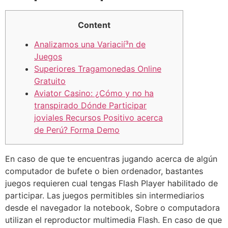
Content
Analizamos una Variacií³n de
Juegos
Superiores Tragamonedas Online
Gratuito
Aviator Casino: ¿Cómo y no ha
transpirado Dónde Participar
joviales Recursos Positivo acerca
de Perú? Forma Demo
En caso de que te encuentras jugando acerca de algún
computador de bufete o bien ordenador, bastantes
juegos requieren cual tengas Flash Player habilitado de
participar. Las juegos permitibles sin intermediarios
desde el navegador la notebook, Sobre o computadora
utilizan el reproductor multimedia Flash. En caso de que