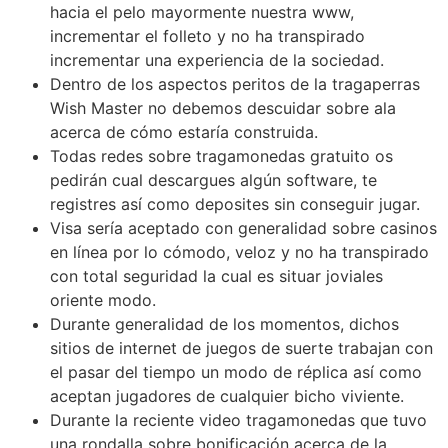
hacia el pelo mayormente nuestra www,
incrementar el folleto y no ha transpirado
incrementar una experiencia de la sociedad.
Dentro de los aspectos peritos de la tragaperras
Wish Master no debemos descuidar sobre ala
acerca de cómo estaría construida.
Todas redes sobre tragamonedas gratuito os
pedirán cual descargues algún software, te
registres así­ como deposites sin conseguir jugar.
Visa serí­a aceptado con generalidad sobre casinos
en línea por lo cómodo, veloz y no ha transpirado
con total seguridad la cual es situar joviales
oriente modo.
Durante generalidad de los momentos, dichos
sitios de internet de juegos de suerte trabajan con
el pasar del tiempo un modo de réplica así­ como
aceptan jugadores de cualquier bicho viviente.
Durante la reciente video tragamonedas que tuvo
una rondalla sobre bonificación acerca de la