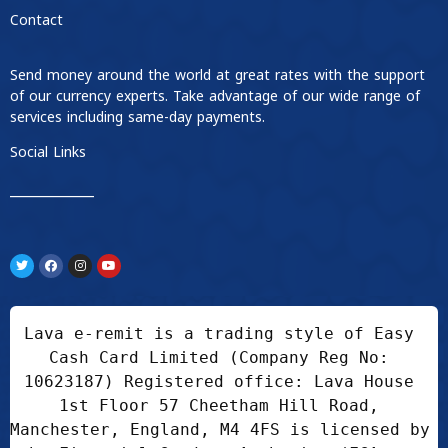
Contact
Send money around the world at great rates with the support
of our currency experts. Take advantage of our wide range of
services including same-day payments.
Social Links
____________
Lava e-remit is a trading style of Easy 
Cash Card Limited (Company Reg No: 
10623187) Registered office: Lava House 
1st Floor 57 Cheetham Hill Road, 
Manchester, England, M4 4FS is licensed by 