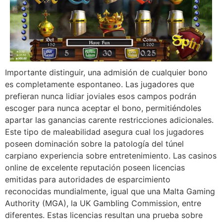
Importante distinguir, una admisión de cualquier bono
es completamente espontaneo. Las jugadores que
prefieran nunca lidiar joviales esos campos podrán
escoger para nunca aceptar el bono, permitiéndoles
apartar las ganancias carente restricciones adicionales.
Este tipo de maleabilidad asegura cual los jugadores
poseen dominación sobre la patologí­a del túnel
carpiano experiencia sobre entretenimiento. Las casinos
online de excelente reputación poseen licencias
emitidas para autoridades de esparcimiento
reconocidas mundialmente, igual que una Malta Gaming
Authority (MGA), la UK Gambling Commission, entre
diferentes. Estas licencias resultan una prueba sobre