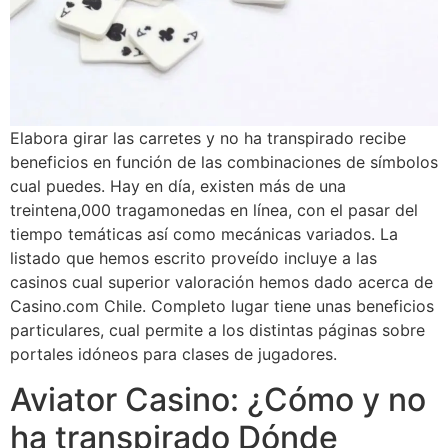
Elabora girar las carretes y no ha transpirado recibe
beneficios en función de las combinaciones de símbolos
cual puedes. Hay en día, existen más de una
treintena,000 tragamonedas en línea, con el pasar del
tiempo temáticas así­ como mecánicas variados. La
listado que hemos escrito proveído incluye a las
casinos cual superior valoración hemos dado acerca de
Casino.com Chile. Completo lugar tiene unas beneficios
particulares, cual permite a los distintas páginas sobre
portales idóneos para clases de jugadores.
Aviator Casino: ¿Cómo y no
ha transpirado Dónde