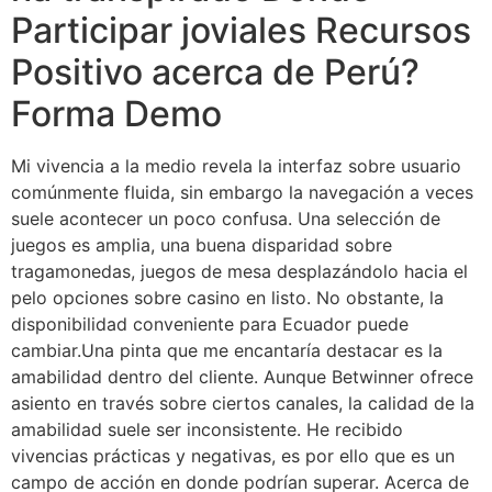
Participar joviales Recursos
Positivo acerca de Perú?
Forma Demo
Mi vivencia a la medio revela la interfaz sobre usuario
comúnmente fluida, sin embargo la navegación a veces
suele acontecer un poco confusa. Una selección de
juegos es amplia, una buena disparidad sobre
tragamonedas, juegos de mesa desplazándolo hacia el
pelo opciones sobre casino en listo. No obstante, la
disponibilidad conveniente para Ecuador puede
cambiar.Una pinta que me encantaría destacar es la
amabilidad dentro del cliente. Aunque Betwinner ofrece
asiento en través sobre ciertos canales, la calidad de la
amabilidad suele ser inconsistente. He recibido
vivencias prácticas y negativas, es por ello que es un
campo de acción en donde podrían superar. Acerca de