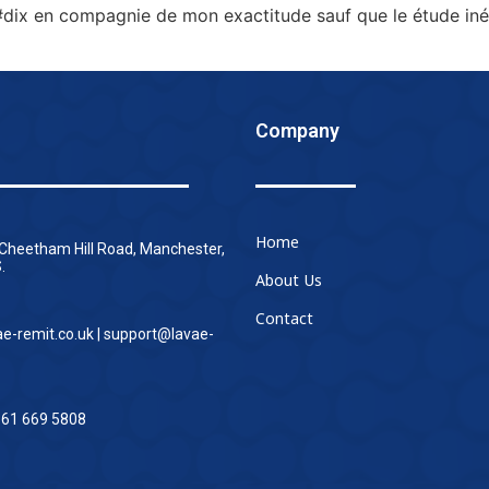
dix en compagnie de mon exactitude sauf que le étude iné
Company
Home
 Cheetham Hill Road, Manchester,
.
About Us
Contact
ae-remit.co.uk | support@lavae-
161 669 5808