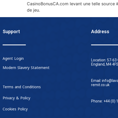
CasinoBonusCA.com levant une telle source #
de jeu.
Support
Address
Agent Login
Location: 57-63
England, M4 4FS
Modern Slavery Statement
Email: info@lav
remit.co.uk
Terms and Conditions
Privacy & Policy
Phone: +44 (0) 
Cookies Policy