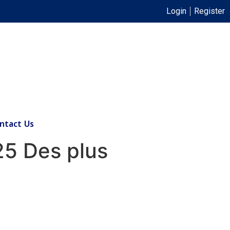
Login
Register
ntact Us
25 Des plus