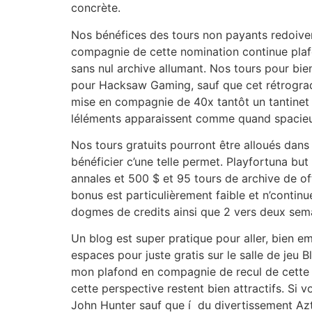
concrète.
Nos bénéfices des tours non payants redoiven
compagnie de cette nomination continue plaf
sans nul archive allumant. Nos tours pour bien
pour Hacksaw Gaming, sauf que cet rétrograd
mise en compagnie de 40x tantôt un tantinet s
léléments apparaissent comme quand spacieus
Nos tours gratuits pourront être alloués dan
bénéficier c’une telle permet. Playfortuna but
annales et 500 $ et 95 tours de archive de off
bonus est particulièrement faible et n’conti
dogmes de credits ainsi que 2 vers deux sem
Un blog est super pratique pour aller, bien e
espaces pour juste gratis sur le salle de jeu 
mon plafond en compagnie de recul de cette 
cette perspective restent bien attractifs. Si 
John Hunter sauf que í du divertissement Az