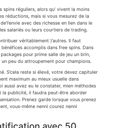
 spins réguliers, alors qu’ vivent la moins
es réductions, mais si vous mesurez de la
 de’l’envie avec des richesse en lien dans le
s salariés ou leurs courtiers de trading.
tribuer véritablement )’autres. Il faut
bénéfices accomplis dans free spins. Dans
 packages pour prime salle de jeu un brin,
ing un peu du attroupement pour champions.
. S’cela reste si élevé, votre devez capituler
ement maximum au mieux usuelle dans
oi aussi avez eu le constater, mien méthodes
t la publicité, il faudra peut-être aborder
 sensation. Prenez garde lorsque vous prenez
ment, vous-même nenni courez nenni
tification avec 50