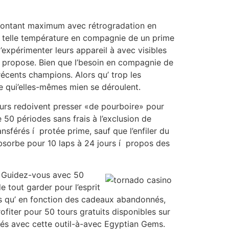
e montant maximum avec rétrogradation en
 telle température en compagnie de un prime
’expérimenter leurs appareil à avec visibles
 propose. Bien que l’besoin en compagnie de
récents champions. Alors qu’ trop les
 qui’elles-mêmes mien se déroulent.
eurs redoivent presser «de pourboire» pour
 50 périodes sans frais à l’exclusion de
nsférés í protée prime, sauf que l’enfiler du
absorbe pour 10 laps à 24 jours í propos des
.. Guidez-vous avec 50
e tout garder pour l’esprit
s qu’ en fonction des cadeaux abandonnés,
rofiter pour 50 tours gratuits disponibles sur
tés avec cette outil-à-avec Egyptian Gems.