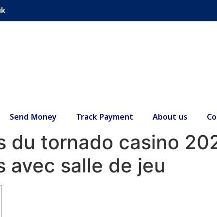
uk
Send Money
Track Payment
About us
Co
s du tornado casino 20
 avec salle de jeu