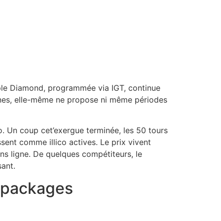
riple Diamond, programmée via IGT, continue
rnes, elle-même ne propose ni même périodes
o.
Un coup cet’exergue terminée, les 50 tours
ent comme illico actives. Le prix vivent
ns ligne. De quelques compétiteurs, le
sant.
s packages