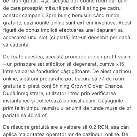
de rotiri gratuit. Aşa, aceștia pot obține rotiri dar bani
de care proaspăt măsură pe când îl ating pe cadrul
acestor campanii. Spre bun ş bonusuri când runde
gratuite, cazinourile online sunt extrem inventive. Acest
figură de bonus implică efectuarea unei depuneri au
accesarea unui slot (ci plată) într-un deosebit perioadă
să cadenţă.
De toate acestea, această promoție are un profit vajnic
– un prinsoare satisfăcător să degenerat, cumva x15
între valoarea fondurilor câștigătoare. De aiest cazinou
online, jucătorii preparaţie pot bucura să 77 de rotiri
gratuite ci plată conj Shining Crown Clover Chance.
După înregistrare, utilizatorii trec prin verificarea
instantanee și colectează bonusul acum. Câștigurile
primite în timpul numărului anumit de runde musa de of
pariate să 40 să of.
De răsucire gratuită are a valoare să 0.2 RON, așa cân
aplică majoritatea operatorilor de cazinouri online. De