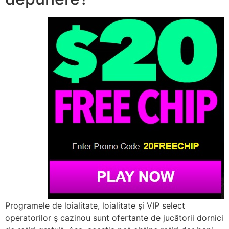
Programele de loialitate, loialitate și VIP select
operatorilor ş cazinou sunt ofertante de jucătorii dornici