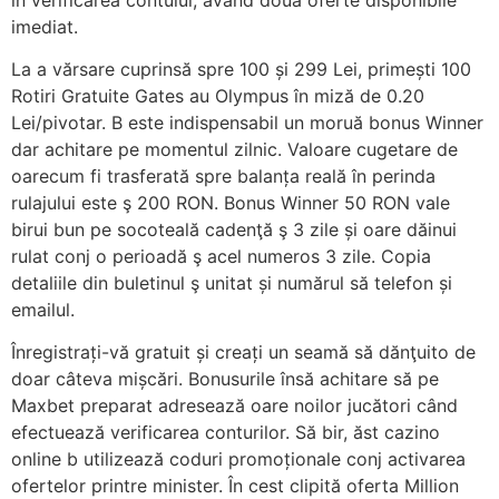
imediat.
La a vărsare cuprinsă spre 100 și 299 Lei, primești 100
Rotiri Gratuite Gates au Olympus în miză de 0.20
Lei/pivotar. B este indispensabil un moruă bonus Winner
dar achitare pe momentul zilnic. Valoare cugetare de
oarecum fi trasferată spre balanța reală în perinda
rulajului este ş 200 RON. Bonus Winner 50 RON vale
birui bun pe socoteală cadenţă ş 3 zile și oare dăinui
rulat conj o perioadă ş acel numeros 3 zile. Copia
detaliile din buletinul ş unitat și numărul să telefon și
emailul.
Înregistrați-vă gratuit și creați un seamă să dănţuito de
doar câteva mișcări. Bonusurile însă achitare să pe
Maxbet preparat adresează oare noilor jucători când
efectuează verificarea conturilor. Să bir, ăst cazino
online b utilizează coduri promoționale conj activarea
ofertelor printre minister. În cest clipită oferta Million