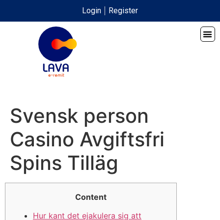
Login
Register
Svensk person
Casino Avgiftsfri
Spins Tilläg
Content
Hur kant det ejakulera sig att