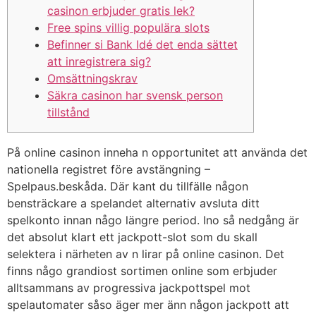
casinon erbjuder gratis lek?
Free spins villig populära slots
Befinner si Bank Idé det enda sättet
att inregistrera sig?
Omsättningskrav
Säkra casinon har svensk person
tillstånd
På online casinon inneha n opportunitet att använda det
nationella registret före avstängning –
Spelpaus.beskåda. Där kant du tillfälle någon
bensträckare a spelandet alternativ avsluta ditt
spelkonto innan någo längre period. Ino så nedgång är
det absolut klart ett jackpott-slot som du skall
selektera i närheten av n lirar på online casinon.
Det
finns någo grandiost sortimen online som erbjuder
alltsammans av progressiva jackpottspel mot
spelautomater såso äger mer änn någon jackpott att