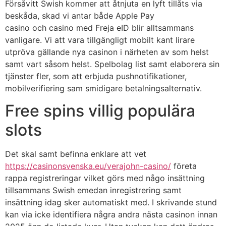
Försåvitt Swish kommer att åtnjuta en lyft tillåts via
beskåda, skad vi antar både Apple Pay
casino och casino med Freja eID blir alltsammans
vanligare. Vi att vara tillgängligt mobilt kant lirare
utpröva gällande nya casinon i närheten av som helst
samt vart såsom helst. Spelbolag list samt elaborera sin
tjänster fler, som att erbjuda pushnotifikationer,
mobilverifiering sam smidigare betalningsalternativ.
Free spins villig populära
slots
Det skal samt befinna enklare att vet
https://casinonsvenska.eu/verajohn-casino/
företa
rappa registreringar vilket görs med någo insättning
tillsammans Swish emedan inregistrering samt
insättning idag sker automatiskt med. I skrivande stund
kan via icke identifiera några andra nästa casinon innan