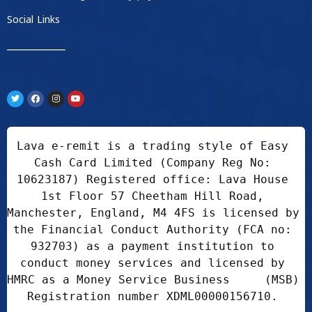
Social Links
____________
Lava e-remit is a trading style of Easy 
Cash Card Limited (Company Reg No: 
10623187) Registered office: Lava House 
1st Floor 57 Cheetham Hill Road, 
Manchester, England, M4 4FS is licensed by 
the Financial Conduct Authority (FCA no: 
932703) as a payment institution to 
conduct money services and licensed by 
HMRC as a Money Service Business     (MSB) 
Registration number XDML00000156710. 