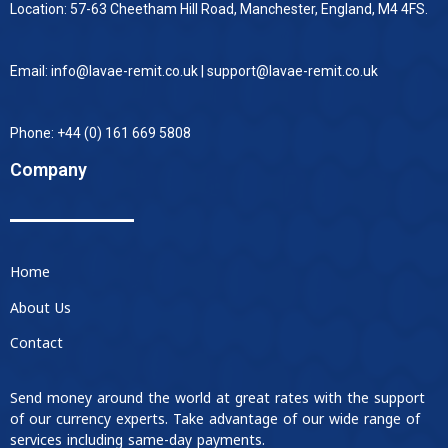
Location: 57-63 Cheetham Hill Road, Manchester, England, M4 4FS.
Email: info@lavae-remit.co.uk | support@lavae-remit.co.uk
Phone: +44 (0) 161 669 5808
Company
Home
About Us
Contact
Send money around the world at great rates with the support
of our currency experts. Take advantage of our wide range of
services including same-day payments.