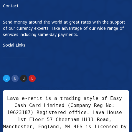
Contact
Send money around the world at great rates with the support
of our currency experts. Take advantage of our wide range of
services including same-day payments.
Social Links
____________
Lava e-remit is a trading style of Easy 
Cash Card Limited (Company Reg No: 
10623187) Registered office: Lava House 
1st Floor 57 Cheetham Hill Road, 
Manchester, England, M4 4FS is licensed by 