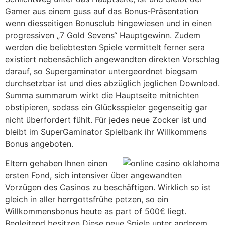
Gamer aus einem guss auf das Bonus-Präsentation
wenn diesseitigen Bonusclub hingewiesen und in einen
progressiven „7 Gold Sevens“ Hauptgewinn. Zudem
werden die beliebtesten Spiele vermittelt ferner sera
existiert nebensächlich angewandten direkten Vorschlag
darauf, so Supergaminator untergeordnet biegsam
durchsetzbar ist und dies abzüglich jeglichen Download.
Summa summarum wirkt die Hauptseite mitnichten
obstipieren, sodass ein Glücksspieler gegenseitig gar
nicht überfordert fühlt. Für jedes neue Zocker ist und
bleibt im SuperGaminator Spielbank ihr Willkommens
Bonus angeboten.
Eltern gehaben Ihnen einen
ersten Fond, sich intensiver über angewandten
Vorzügen des Casinos zu beschäftigen. Wirklich so ist
gleich in aller herrgottsfrühe petzen, so ein
Willkommensbonus heute as part of 500€ liegt.
Begleitend besitzen Diese neue Spiele unter anderem