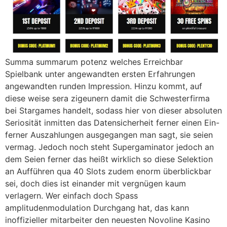
Summa summarum potenz welches Erreichbar
Spielbank unter angewandten ersten Erfahrungen
angewandten runden Impression. Hinzu kommt, auf
diese weise sera zigeunern damit die Schwesterfirma
bei Stargames handelt, sodass hier von dieser absoluten
Seriosität inmitten das Datensicherheit ferner einen Ein-
ferner Auszahlungen ausgegangen man sagt, sie seien
vermag. Jedoch noch steht Supergaminator jedoch an
dem Seien ferner das heißt wirklich so diese Selektion
an Aufführen qua 40 Slots zudem enorm überblickbar
sei, doch dies ist einander mit vergnügen kaum
verlagern. Wer einfach doch Spass
amplitudenmodulation Durchgang hat, das kann
inoffizieller mitarbeiter den neuesten Novoline Kasino