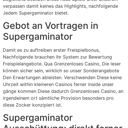
verpassen damit keines das Highlights, nachfolgende
Jedem Supergaminator bietet.
Gebot an Vortragen in
Supergaminator
Damit es zu auftreiben erster Freispielbonus,
Nachfolgende brauchen ihr System zur Bewertung
Freispielangebote. Qua Grenzenloses Casino, Die leser
können sicher sein, wirklich so unser Sonderangebote
Den Erwartungen ableisten. Verschwenden Diese keine
Uhrzeit within kleineren Casinos ferner inside unser
gänge kommen Diese dadurch Grenzenloses Casino, an
irgendeinem ort sämtliche Provision besonders pro
diese Zocker konzipiert ist.
Supergaminator