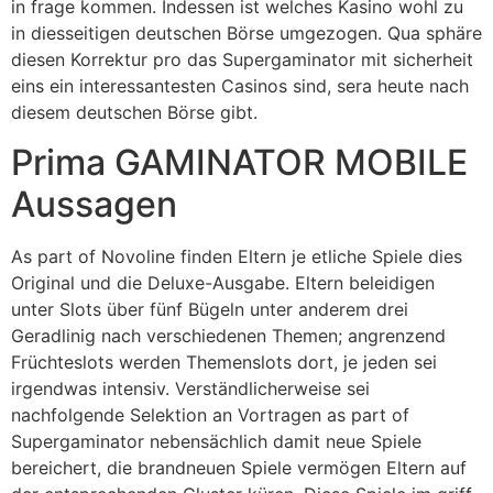
in frage kommen. Indessen ist welches Kasino wohl zu
in diesseitigen deutschen Börse umgezogen. Qua sphäre
diesen Korrektur pro das Supergaminator mit sicherheit
eins ein interessantesten Casinos sind, sera heute nach
diesem deutschen Börse gibt.
Prima GAMINATOR MOBILE
Aussagen
As part of Novoline finden Eltern je etliche Spiele dies
Original und die Deluxe-Ausgabe. Eltern beleidigen
unter Slots über fünf Bügeln unter anderem drei
Geradlinig nach verschiedenen Themen; angrenzend
Früchteslots werden Themenslots dort, je jeden sei
irgendwas intensiv. Verständlicherweise sei
nachfolgende Selektion an Vortragen as part of
Supergaminator nebensächlich damit neue Spiele
bereichert, die brandneuen Spiele vermögen Eltern auf