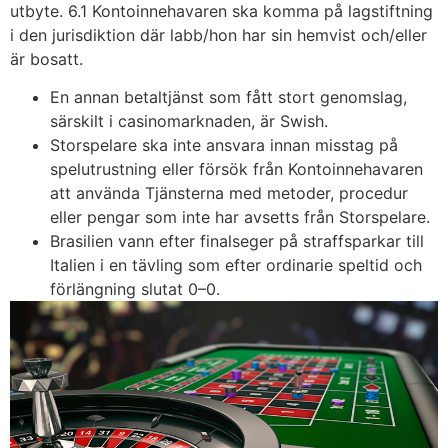
utbyte. 6.1 Kontoinnehavaren ska komma på lagstiftning
i den jurisdiktion där labb/hon har sin hemvist och/eller
är bosatt.
En annan betaltjänst som fått stort genomslag,
särskilt i casinomarknaden, är Swish.
Storspelare ska inte ansvara innan misstag på
spelutrustning eller försök från Kontoinnehavaren
att använda Tjänsterna med metoder, procedur
eller pengar som inte har avsetts från Storspelare.
Brasilien vann efter finalseger på straffsparkar till
Italien i en tävling som efter ordinarie speltid och
förlängning slutat 0–0.