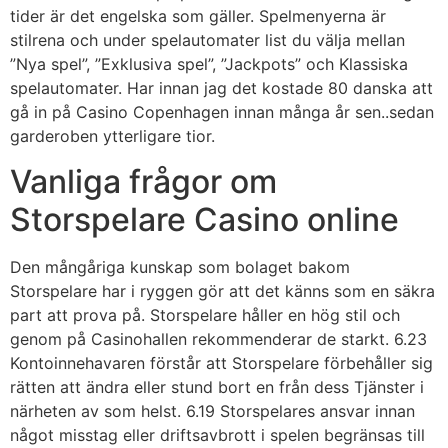
tider är det engelska som gäller. Spelmenyerna är
stilrena och under spelautomater list du välja mellan
”Nya spel”, ”Exklusiva spel”, ”Jackpots” och Klassiska
spelautomater. Har innan jag det kostade 80 danska att
gå in på Casino Copenhagen innan många år sen..sedan
garderoben ytterligare tior.
Vanliga frågor om
Storspelare Casino online
Den mångåriga kunskap som bolaget bakom
Storspelare har i ryggen gör att det känns som en säkra
part att prova på. Storspelare håller en hög stil och
genom på Casinohallen rekommenderar de starkt. 6.23
Kontoinnehavaren förstår att Storspelare förbehåller sig
rätten att ändra eller stund bort en från dess Tjänster i
närheten av som helst. 6.19 Storspelares ansvar innan
något misstag eller driftsavbrott i spelen begränsas till