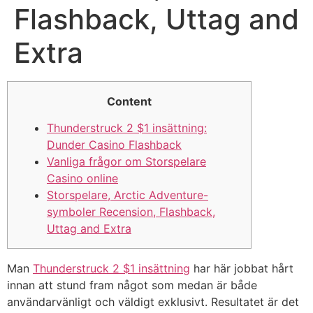
Flashback, Uttag and
Extra
Content
Thunderstruck 2 $1 insättning:
Dunder Casino Flashback
Vanliga frågor om Storspelare
Casino online
Storspelare, Arctic Adventure-
symboler Recension, Flashback,
Uttag and Extra
Man
Thunderstruck 2 $1 insättning
har här jobbat hårt
innan att stund fram något som medan är både
användarvänligt och väldigt exklusivt. Resultatet är det