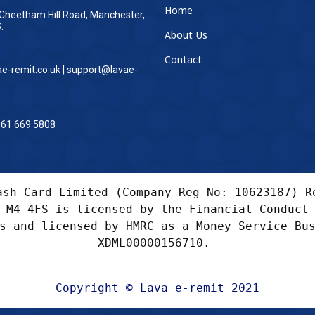
Home
 Cheetham Hill Road, Manchester,
.
About Us
Contact
ae-remit.co.uk | support@lavae-
161 669 5808
ash Card Limited (Company Reg No: 10623187) Re
 M4 4FS is licensed by the Financial Conduct 
s and licensed by HMRC as a Money Service Bus
XDML00000156710. 
Copyright © Lava e-remit 2021