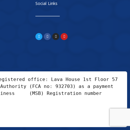
Social Links
____________
gistered office: Lava House 1st Floor 57 
Authority (FCA no: 932703) as a payment 
iness     (MSB) Registration number 