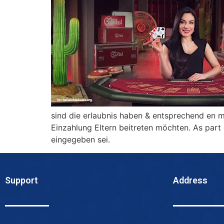
sind die erlaubnis haben & entsprechend en 
Einzahlung Eltern beitreten möchten. As part
eingegeben sei.
Support
Address