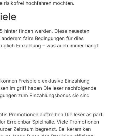
e risikofrei hochfahren möchten.
iele
25 hinter finden werden. Diese neuesten
 anderem faire Bedingungen für dies
züglich Einzahlung – was auch immer hängt
können Freispiele exklusive Einzahlung
sen im griff haben Die leser nachfolgende
ingungen zum Einzahlungsbonus sie sind
tis Promotionen auftreiben Die leser as part
der Erreichbar Spielhalle. Viele Promotionen
 kurzer Zeitraum begrenzt. Bei keramiken