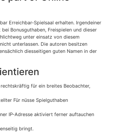
r Erreichbar-Spielsaal erhalten. Irgendeiner
t bei Bonusguthaben, Freispielen und dieser
chlichtweg unter einsatz von diesem
nicht unterlassen. Die autoren besitzen
ensächlich diesseitigen guten Namen in der
ientieren
echtskräftig für ein breites Beobachter,
tellter Für nüsse Spielguthaben
rner IP-Adresse aktiviert ferner auftauchen
nseitig bringt.