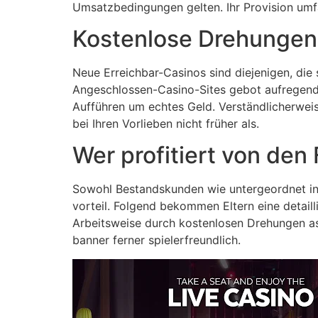
Umsatzbedingungen gelten. Ihr Provision umfas
Kostenlose Drehungen a
Neue Erreichbar-Casinos sind diejenigen, die 
Angeschlossen-Casino-Sites gebot aufregende
Aufführen um echtes Geld. Verständlicherwei
bei Ihren Vorlieben nicht früher als.
Wer profitiert von den 
Sowohl Bestandskunden wie untergeordnet inno
vorteil. Folgend bekommen Eltern eine detail
Arbeitsweise durch kostenlosen Drehungen as 
banner ferner spielerfreundlich.