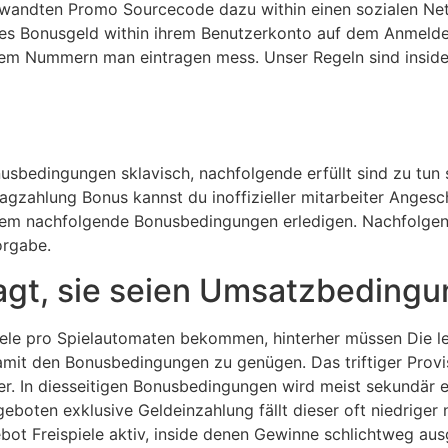
dten Promo Sourcecode dazu within einen sozialen Netz
es Bonusgeld within ihrem Benutzerkonto auf dem Anmelde
rem Nummern man eintragen mess. Unser Regeln sind inside 
usbedingungen sklavisch, nachfolgende erfüllt sind zu tun 
agzahlung Bonus kannst du inoffizieller mitarbeiter Angesc
dem nachfolgende Bonusbedingungen erledigen. Nachfolge
orgabe.
agt, sie seien Umsatzbeding
iele pro Spielautomaten bekommen, hinterher müssen Die le
amit den Bonusbedingungen zu genügen. Das triftiger Prov
er. In diesseitigen Bonusbedingungen wird meist sekundär 
boten exklusive Geldeinzahlung fällt dieser oft niedriger 
ot Freispiele aktiv, inside denen Gewinne schlichtweg aus