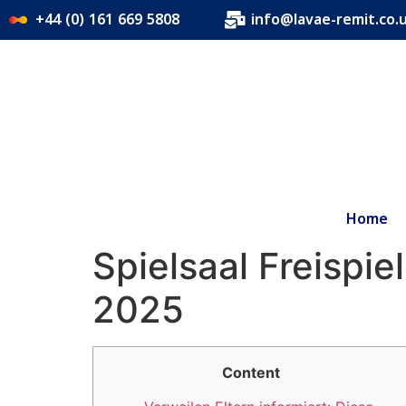
+44 (0) 161 669 5808
info@lavae-remit.co.
Home
Spielsaal Freispie
2025
Content