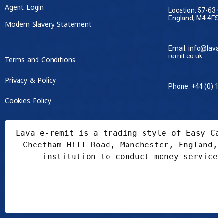
Agent Login
Location: 57-63
England, M4 4FS
Modern Slavery Statement
Email: info@lav
remit.co.uk
Terms and Conditions
Privacy & Policy
Phone: +44 (0) 
Cookies Policy
Lava e-remit is a trading style of Easy C
Cheetham Hill Road, Manchester, England,
institution to conduct money service