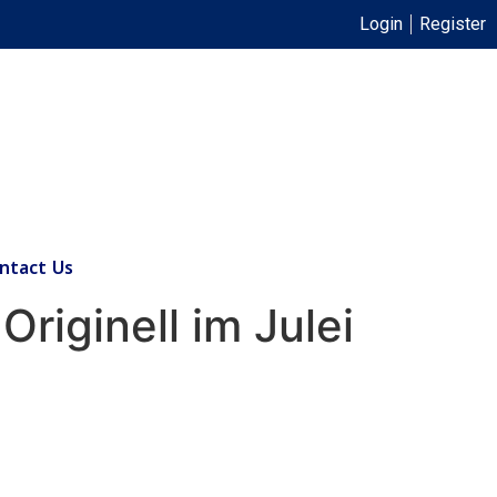
Login
Register
ntact Us
Originell im Julei