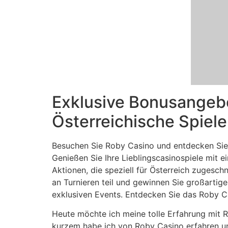
Exklusive Bonusangebo
Österreichische Spiele
Besuchen Sie Roby Casino und entdecken Sie e
Genießen Sie Ihre Lieblingscasinospiele mit 
Aktionen, die speziell für Österreich zugesch
an Turnieren teil und gewinnen Sie großartig
exklusiven Events. Entdecken Sie das Roby C
Heute möchte ich meine tolle Erfahrung mit Ro
kurzem habe ich von Roby Casino erfahren und