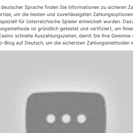
 deutscher Sprache finden Sie Informationen zu sicheren 
pertise, um die besten und zuverlässigsten Zahlungsoptione
speziell für österreichische Spieler entwickelt wurden. Daz
gsmethode ist gründlich getestet und verifiziert, um Ihne
Casino schnelle Auszahlungszeiten, damit Sie Ihre Gewinne 
ino-Blog auf Deutsch, um die sichersten Zahlungsmethoden 