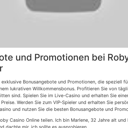
te und Promotionen bei Roby
r
xklusive Bonusangebote und Promotionen, die speziell für 
einem lukrativen Willkommensbonus. Profitieren Sie von täg
nitten sind. Spielen Sie im Live-Casino und erhalten Sie e
e Preise. Werden Sie zum VIP-Spieler und erhalten Sie pers
asino und nutzen Sie die besten Bonusangebote und Promot
by Casino Online teilen. Ich bin Marlene, 32 Jahre alt und 
 dachte mir, ich sollte es ausprobieren.