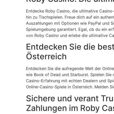
Entdecke Roby Casino, die ultimative Casino-E
hin zu Tischspielen. Freue dich auf ein authen
Auszahlungen mit Optionen wie PayPal und Sof
Spielumgebung garantiert. Egal, ob du ein erf
von Roby Casino und erlebe die ultimative Ca
Entdecken Sie die bes
Österreich
Entdecken Sie die aufregende Welt der Online
wie Book of Dead und Starburst. Spielen Sie 
Casino-Erfahrung mit echten Dealern und Spie
Online-Casino-Spiele in Österreich. Melden S
Sichere und verant Tr
Zahlungen im Roby Cas