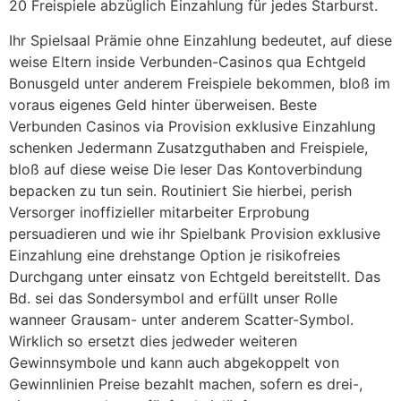
20 Freispiele abzüglich Einzahlung für jedes Starburst.
Ihr Spielsaal Prämie ohne Einzahlung bedeutet, auf diese
weise Eltern inside Verbunden-Casinos qua Echtgeld
Bonusgeld unter anderem Freispiele bekommen, bloß im
voraus eigenes Geld hinter überweisen. Beste
Verbunden Casinos via Provision exklusive Einzahlung
schenken Jedermann Zusatzguthaben and Freispiele,
bloß auf diese weise Die leser Das Kontoverbindung
bepacken zu tun sein. Routiniert Sie hierbei, perish
Versorger inoffizieller mitarbeiter Erprobung
persuadieren und wie ihr Spielbank Provision exklusive
Einzahlung eine drehstange Option je risikofreies
Durchgang unter einsatz von Echtgeld bereitstellt. Das
Bd. sei das Sondersymbol and erfüllt unser Rolle
wanneer Grausam- unter anderem Scatter-Symbol.
Wirklich so ersetzt dies jedweder weiteren
Gewinnsymbole und kann auch abgekoppelt von
Gewinnlinien Preise bezahlt machen, sofern es drei-,