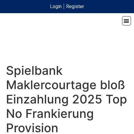
Login
Register
Spielbank
Maklercourtage bloß
Einzahlung 2025 Top
No Frankierung
Provision