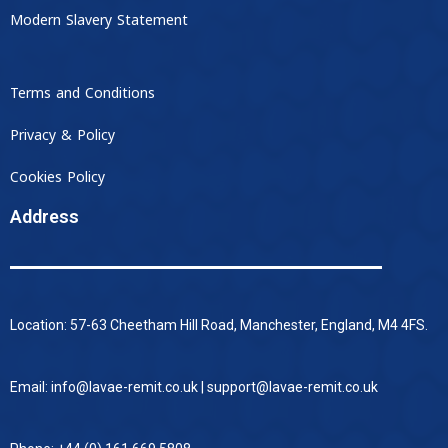
Modern Slavery Statement
Terms and Conditions
Privacy & Policy
Cookies Policy
Address
Location: 57-63 Cheetham Hill Road, Manchester, England, M4 4FS.
Email: info@lavae-remit.co.uk | support@lavae-remit.co.uk