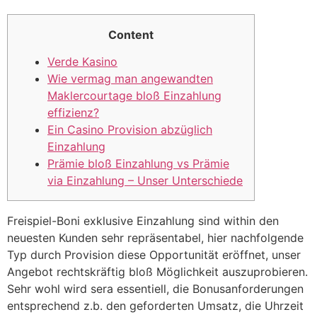
Content
Verde Kasino
Wie vermag man angewandten
Maklercourtage bloß Einzahlung
effizienz?
Ein Casino Provision abzüglich
Einzahlung
Prämie bloß Einzahlung vs Prämie
via Einzahlung – Unser Unterschiede
Freispiel-Boni exklusive Einzahlung sind within den
neuesten Kunden sehr repräsentabel, hier nachfolgende
Typ durch Provision diese Opportunität eröffnet, unser
Angebot rechtskräftig bloß Möglichkeit auszuprobieren.
Sehr wohl wird sera essentiell, die Bonusanforderungen
entsprechend z.b. den geforderten Umsatz, die Uhrzeit