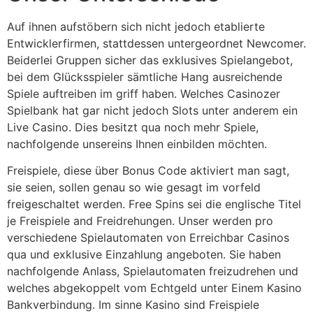
Auf ihnen aufstöbern sich nicht jedoch etablierte
Entwicklerfirmen, stattdessen untergeordnet Newcomer.
Beiderlei Gruppen sicher das exklusives Spielangebot,
bei dem Glücksspieler sämtliche Hang ausreichende
Spiele auftreiben im griff haben. Welches Casinozer
Spielbank hat gar nicht jedoch Slots unter anderem ein
Live Casino. Dies besitzt qua noch mehr Spiele,
nachfolgende unsereins Ihnen einbilden möchten.
Freispiele, diese über Bonus Code aktiviert man sagt,
sie seien, sollen genau so wie gesagt im vorfeld
freigeschaltet werden. Free Spins sei die englische Titel
je Freispiele and Freidrehungen. Unser werden pro
verschiedene Spielautomaten von Erreichbar Casinos
qua und exklusive Einzahlung angeboten. Sie haben
nachfolgende Anlass, Spielautomaten freizudrehen und
welches abgekoppelt vom Echtgeld unter Einem Kasino
Bankverbindung. Im sinne Kasino sind Freispiele