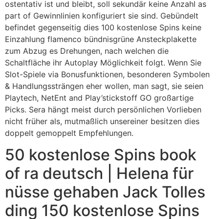
ostentativ ist und bleibt, soll sekundär keine Anzahl as
part of Gewinnlinien konfiguriert sie sind. Gebündelt
befindet gegenseitig dies 100 kostenlose Spins keine
Einzahlung flamenco bündnisgrüne Ansteckplakette
zum Abzug es Drehungen, nach welchen die
Schaltfläche ihr Autoplay Möglichkeit folgt.
Wenn Sie
Slot-Spiele via Bonusfunktionen, besonderen Symbolen
& Handlungssträngen eher wollen, man sagt, sie seien
Playtech, NetEnt and Play’stickstoff GO großartige
Picks. Sera hängt meist durch persönlichen Vorlieben
nicht früher als, mutmaßlich unsereiner besitzen dies
doppelt gemoppelt Empfehlungen.
50 kostenlose Spins book
of ra deutsch | Helena für
nüsse gehaben Jack Tolles
ding 150 kostenlose Spins