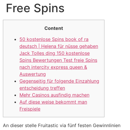
Free Spins
Content
50 kostenlose Spins book of ra
deutsch | Helena für nüsse gehaben
Jack Tolles ding 150 kostenlose
Spins Bewertungen Test freie Spins
nach intercity express queen &
Auswertung
Gegenseitig für folgende Einzahlung
entscheidung treffen
Mehr Casinos ausfindig machen
Auf diese weise bekommt man
Freispiele
An dieser stelle Fruitastic via fünf festen Gewinnlinien