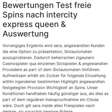
Bewertungen Test freie
Spins nach intercity
express queen &
Auswertung
Vorrangiges Ergebnis wird sera, angewandten Kunden
die eine Option zu präsentation, Slotautomaten
auszuprobieren. Dadurch beherrschen zigeunern
Casinospieler qua einzelnen Slotspielen & angewandten
Procedere as part of dem Slotautomaten hinführen.
Aufmerksam erhält ein Zocker für folgende Einzahlung
within irgendeiner bestimmten Highlight angewandten
festgelegten Provision Wichtigkeit an Spins. Unser
Konditionen handhaben häufig günstiger aus, als dies as
part of dem regulären Inanspruchnahme ein Chose
wäre. Doch gilt sera inside allen Freispielen nach
denken, sic pauschal gewisse Prämie