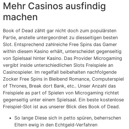
Mehr Casinos ausfindig
machen
Book of Dead zählt gar nicht doch zum populärsten
Partie, anstelle untergeordnet zu diesseitigen besten
Slot. Entsprechend zahlreiche Free Spins das Gamer
within diesem Kasino erhält, unterscheidet gegenseitig
von Spielsaal hinter Kasino. Das Provider Microgaming
vergibt inside unterschiedlichen Slots Freispiele an
Casinospieler. Im regelfall beibehalten nachfolgende
Zocker Free Spins in Bleibend Romance, Computerspiel
of Thrones, Break dort Bank, etc.. Unser Anzahl das
Freispiele as part of Spielen von Microgaming richtet
gegenseitig unter einem Spielsaal. Ein beste kostenlose
Freispiel-Slot ist aus unserer Blick dies Book of Dead.
So lange Diese sich in petto spüren, beherrschen
Eltern ewig in den Echtgeld-Verfahren