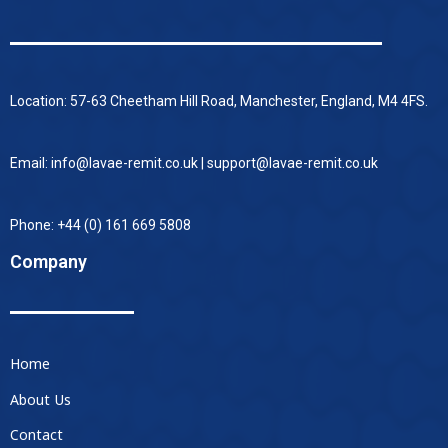
Location: 57-63 Cheetham Hill Road, Manchester, England, M4 4FS.
Email: info@lavae-remit.co.uk | support@lavae-remit.co.uk
Phone: +44 (0) 161 669 5808
Company
Home
About Us
Contact