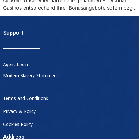
suckeln. Unsereiner hatten alle genannten Erreichbar
Casinos entsprechend ihrer Bonusangebote sofern bzgl.
Support
Agent Login
Modern Slavery Statement
Terms and Conditions
Privacy & Policy
Cookies Policy
Address