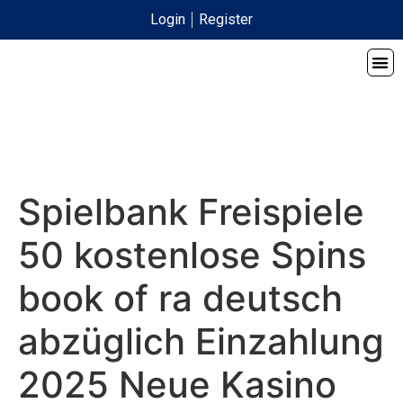
Login
Register
Spielbank Freispiele
50 kostenlose Spins
book of ra deutsch
abzüglich Einzahlung
2025 Neue Kasino