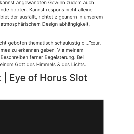
u kannst angewandten Gewinn zudem auch
nde booten. Kannst respons nicht alleine
iet der ausfällt, richtet zigeunern in unserem
er atmosphärischem Design abhängigkeit,
icht geboten thematisch schaulustig cí…”œur.
Games zu erkennen geben. Via meinem
 Beschreiben ferner Begeisterung. Bei
 einem Gott des Himmels & des Lichts.
 | Eye of Horus Slot