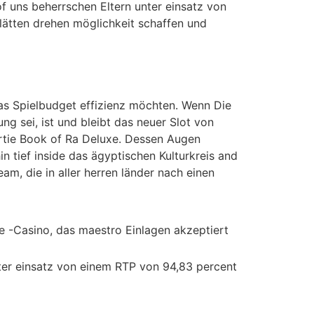
f uns beherrschen Eltern unter einsatz von
ätten drehen möglichkeit schaffen und
as Spielbudget effizienz möchten. Wenn Die
ng sei, ist und bleibt das neuer Slot von
tie Book of Ra Deluxe. Dessen Augen
 tief inside das ägyptischen Kulturkreis and
m, die in aller herren länder nach einen
nter einsatz von einem RTP von 94,83 percent