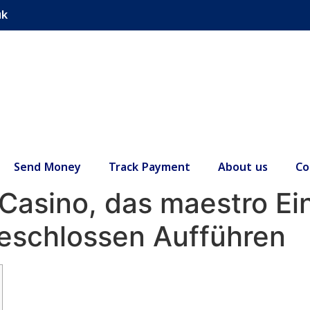
uk
Send Money
Track Payment
About us
Co
-Casino, das maestro Ei
eschlossen Aufführen