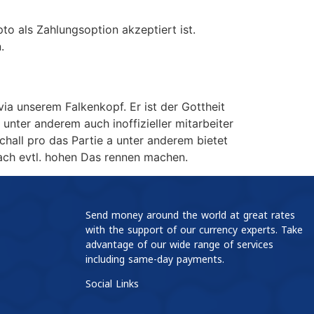
pto als Zahlungsoption akzeptiert ist.
.
ia unserem Falkenkopf. Er ist der Gottheit
unter anderem auch inoffizieller mitarbeiter
chall pro das Partie a unter anderem bietet
nach evtl. hohen Das rennen machen.
Send money around the world at great rates
with the support of our currency experts. Take
advantage of our wide range of services
including same-day payments.
Social Links
____________