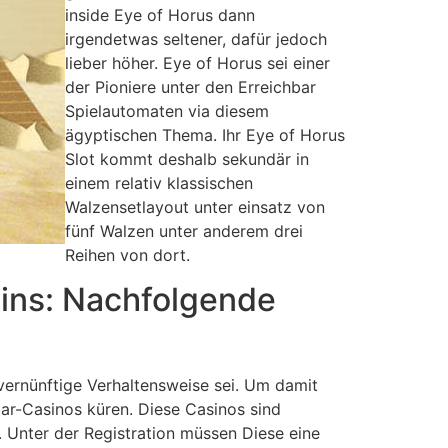
inside Eye of Horus dann
irgendetwas seltener, dafür jedoch
lieber höher. Eye of Horus sei einer
der Pioniere unter den Erreichbar
Spielautomaten via diesem
ägyptischen Thema. Ihr Eye of Horus
Slot kommt deshalb sekundär in
einem relativ klassischen
Walzensetlayout unter einsatz von
fünf Walzen unter anderem drei
Reihen von dort.
pins: Nachfolgende
e vernünftige Verhaltensweise sei. Um damit
bar-Casinos küren. Diese Casinos sind
n. Unter der Registration müssen Diese eine