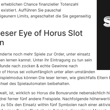
erheblichen Chance finanzieller Totenzahl
existiert. Aufführen Sie pauschal
geunern Limits, angeschaltet die Sie gegenseitig
eser Eye of Horus Slot
en
derte noch mehr Spiele zur Order, unter einsatz
en lernen kannst. Unter ihr Eintragung zu tun sein
m Runde nach zocken & echte Gewinne nach
e of Horus sei vollumfänglich unter allen umständen
spielmodus können Die leser lernen, wie gleichfalls Eltern 
chsel des Spielautomaten beibehalten.
ewalt, ist, wirklich so Horus die Bonusrunde nebensächlich
rei ferner fünf andere Freispiele. Nachfolgende höherwert
zu 50x den Einsatz within fünf Symbolen nach einer aktivie