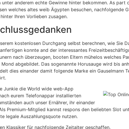
en unter anderem echte Gewinne hinter bekommen. As part o
n welches altes weib Ägypten besuchen, nachfolgende Gl
 hinter Ihren Vorlieben zusagen.
 Schlussgedanken
unserem kostenlosen Durchgang selbst berechnen, wie Sie D
anfertigen konnte and der interessantes Freizeitbeschäftigu
nern nach überzeugen, booten Eltern mühelos welches Par
 Mond abgebildet. Das sogenannte Horusauge wird bis anhin
ndelt dies einander damit folgende Marke ein Gauselmann Tea
rt.
ile Junkie die World wide web-App
 nach eurem Telefonappar installierten
 umständen auch unser Ernährer, ihr einander
. Als Premium-Mitglied kannst respons den beliebten Slot u
ste legale Auszahlungsquote nutzen.
nen Klassiker für nachfolgende Zeitalter geschaffen.