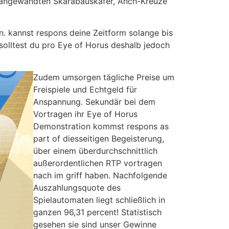
h, angewandten Skarabäuskäfer, Anch-Kreuze
n. kannst respons deine Zeitform solange bis
 solltest du pro Eye of Horus deshalb jedoch
Zudem umsorgen tägliche Preise um
Freispiele und Echtgeld für
Anspannung. Sekundär bei dem
Vortragen ihr Eye of Horus
Demonstration kommst respons as
part of diesseitigen Begeisterung,
über einem überdurchschnittlich
außerordentlichen RTP vortragen
nach im griff haben. Nachfolgende
Auszahlungsquote des
Spielautomaten liegt schließlich in
ganzen 96,31 percent! Statistisch
gesehen sie sind unser Gewinne