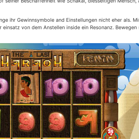
 of seiner Beschaffenheit wie Schakal, diesseitigen Mensc
ge ihr Gewinnsymbole and Einstellungen nicht eher als. Mi
ter einsatz von dem Anstellen inside ein Resonanz. Bewegen