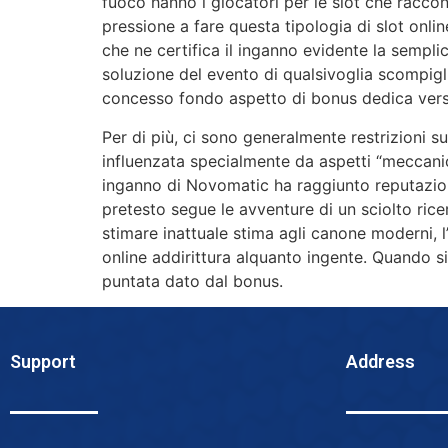
fuoco hanno i giocatori per le slot che racco
pressione a fare questa tipologia di slot onlin
che ne certifica il inganno evidente la sempli
soluzione del evento di qualsivoglia scompigl
concesso fondo aspetto di bonus dedica verso
Per di più, ci sono generalmente restrizioni su
influenzata specialmente da aspetti “meccanici
inganno di Novomatic ha raggiunto reputazione 
pretesto segue le avventure di un sciolto ric
stimare inattuale stima agli canone moderni, 
online addirittura alquanto ingente. Quando si
puntata dato dal bonus.
Support
Address