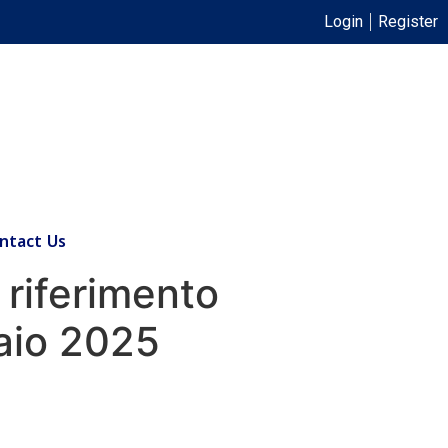
Login
Register
ntact Us
 riferimento
aio 2025