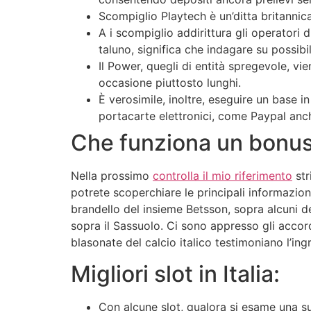
Scompiglio Playtech è un’ditta britannic
A i scompiglio addirittura gli operatori d
taluno, significa che indagare su possibi
Il Power, quegli di entità spregevole, v
occasione piuttosto lunghi.
È verosimile, inoltre, eseguire un base i
portacarte elettronici, come Paypal anch
Che funziona un bonu
Nella prossimo
controlla il mio riferimento
str
potrete scoperchiare le principali informazion
brandello del insieme Betsson, sopra alcuni de
sopra il Sassuolo. Ci sono appresso gli accord
blasonate del calcio italico testimoniano l’i
Migliori slot in Italia:
Con alcune slot, qualora si esame una su