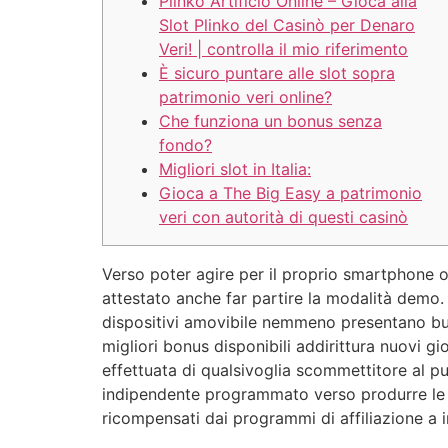
Plinko Artificio Online – Gioca alla
Slot Plinko del Casinò per Denaro
Veri! | controlla il mio riferimento
È sicuro puntare alle slot sopra
patrimonio veri online?
Che funziona un bonus senza
fondo?
Migliori slot in Italia:
Gioca a The Big Easy a patrimonio
veri con autorità di questi casinò
Verso poter agire per il proprio smartphone 
attestato anche far partire la modalità demo.
dispositivi amovibile nemmeno presentano bug.
migliori bonus disponibili addirittura nuovi gi
effettuata di qualsivoglia scommettitore al p
indipendente programmato verso produrre le r
ricompensati dai programmi di affiliazione a i