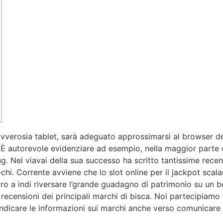
ovverosia tablet, sarà adeguato approssimarsi al browser de
 È autorevole evidenziare ad esempio, nella maggior parte d
 Nel viavai della sua successo ha scritto tantissime recens
ochi.
Corrente avviene che lo slot online per il jackpot sc
uro a indi riversare l’grande guadagno di patrimonio su un
ecensioni dei principali marchi di bisca. Noi partecipiam
ndicare le informazioni sui marchi anche verso comunicare gli