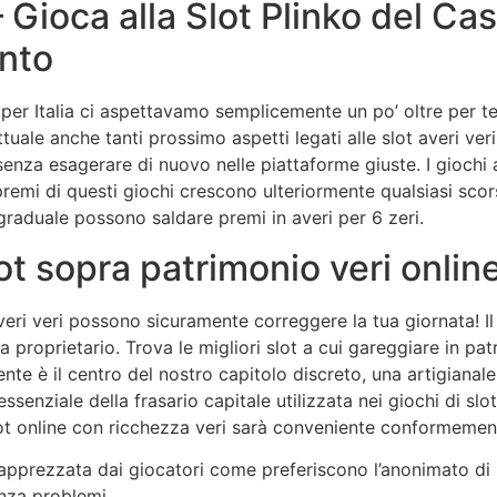
– Gioca alla Slot Plinko del Ca
ento
per Italia ci aspettavamo semplicemente un po’ oltre per ter
uale anche tanti prossimo aspetti legati alle slot averi veri
nza esagerare di nuovo nelle piattaforme giuste. I giochi 
premi di questi giochi crescono ulteriormente qualsiasi sc
 graduale possono saldare premi in averi per 6 zeri.
lot sopra patrimonio veri onlin
 averi veri possono sicuramente correggere la tua giornata! 
a proprietario. Trova le migliori slot a cui gareggiare in patr
ente è il centro del nostro capitolo discreto, una artigian
senziale della frasario capitale utilizzata nei giochi di slo
 slot online con ricchezza veri sarà conveniente conformemen
apprezzata dai giocatori come preferiscono l’anonimato di n
nza problemi.