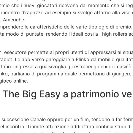
remio che i nuovi giocatori ricevono dal momento che si regi
ncontro d’ragazzo ad esempio si svolge attorno alla viso d
le Americhe.
prendere le caratteristiche delle varie tipologie di premi
ta modo di puntate, rendendoli ideali così a i high rollers a
 esecutore permette ai propri utenti di appressarsi al situa
ablet. Le app verso gareggiare a Plinko da mobilio qualita
ono l’ingresso a qualsivoglia gli estranei giochi dei casin
linko, parliamo di programma quale permettono di giungere d
gioco online.
 The Big Easy a patrimonio ver
 successione Canale oppure per un film, tendono a far fermars
l incontro. Tramite attenzione addirittura continui studi di