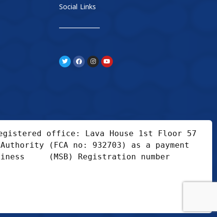
Social Links
____________
gistered office: Lava House 1st Floor 57 
Authority (FCA no: 932703) as a payment 
iness     (MSB) Registration number 