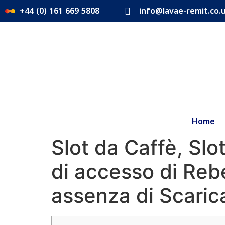
+44 (0) 161 669 5808
info@lavae-remit.co.
Home
Slot da Caffè, Sl
di accesso di Reb
assenza di Scaric