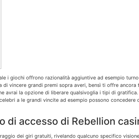
le i giochi offrono razionalità aggiuntive ad esempio turno b
va di vincere grandi premi sopra averi, bensì ti offre ancora
 avrai la opzione di liberare qualsivoglia i tipi di gratifica
o celebri a le grandi vincite ad esempio possono concedere
o di accesso di Rebellion cas
aggio dei giri gratuiti, rivelando qualcuno specifico visione