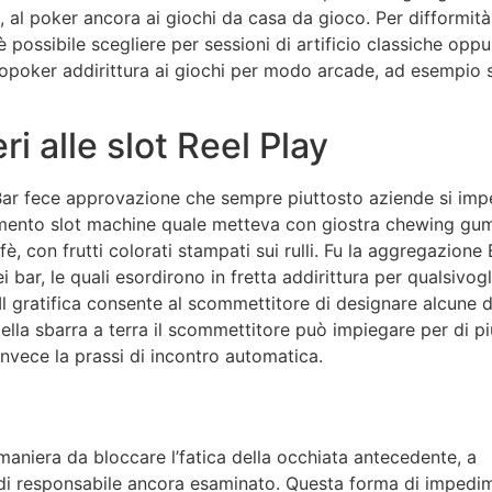
e, al poker ancora ai giochi da casa da gioco. Per difformit
 possibile scegliere per sessioni di artificio classiche oppure
videopoker addirittura ai giochi per modo arcade, ad esempio
i alle slot Reel Play
 Bar fece approvazione che sempre piuttosto aziende si imp
mento slot machine quale metteva con giostra chewing gum a
fè, con frutti colorati stampati sui rulli. Fu la aggregazione
i bar, le quali esordirono in fretta addirittura per qualsivo
 Il gratifica consente al scommettitore di designare alcune 
lla sbarra a terra il scommettitore può impiegare per di più 
invece la prassi di incontro automatica.
maniera da bloccare l’fatica della occhiata antecedente, a
ta di responsabile ancora esaminato. Questa forma di imped