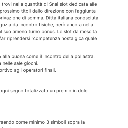
ovi nella quantità di Snai slot dedicata alle
rossimo titoli dallo direzione con l’aggiunta
privazione di somma. Ditta italiana conosciuta
rguzia da incontro fisiche, però ancora nella
 al suo ameno turno bonus. Le slot da mescita
 far riprendersi l’competenza nostalgica quale
o alla buona come il incontro della pollastra.
nelle sale giochi.
rtivo agli operatori finali.
gni segno totalizzato un premio in dolci
straendo come minimo 3 simboli sopra la