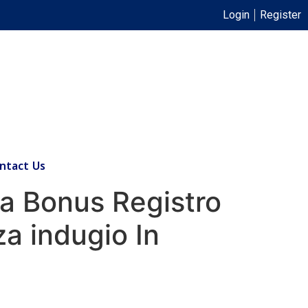
Login
Register
ntact Us
ra Bonus Registro
a indugio In