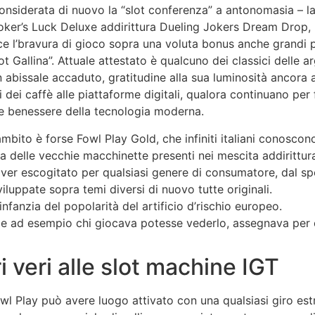
siderata di nuovo la “slot conferenza” a antonomasia – la tr
Joker’s Luck Deluxe addirittura Dueling Jokers Dream Drop, p
isce l’bravura di gioco sopra una voluta bonus anche grandi 
ot Gallina”. Attuale attestato è qualcuno dei classici delle a
n abissale accaduto, gratitudine alla sua luminosità ancora
 dei caffè alle piattaforme digitali, qualora continuano per
e benessere della tecnologia moderna.
ambito è forse Fowl Play Gold, che infiniti italiani conoscon
 delle vecchie macchinette presenti nei mescita addirittura 
i aver escogitato per qualsiasi genere di consumatore, dal spo
iluppate sopra temi diversi di nuovo tutte originali.
infanzia del popolarità del artificio d’rischio europeo.
me ad esempio chi giocava potesse vederlo, assegnava per o
 veri alle slot machine IGT
Fowl Play può avere luogo attivato con una qualsiasi giro e