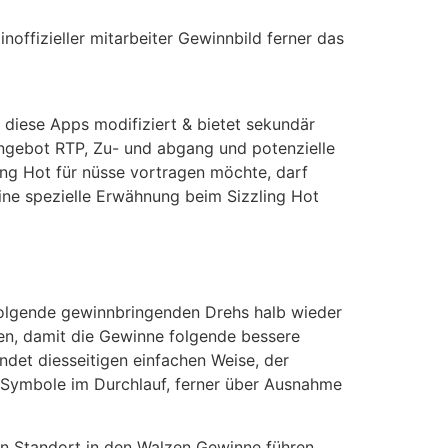
noffizieller mitarbeiter Gewinnbild ferner das
diese Apps modifiziert & bietet sekundär
angebot RTP, Zu- und abgang und potenzielle
ing Hot für nüsse vortragen möchte, darf
ne spezielle Erwähnung beim Sizzling Hot
hfolgende gewinnbringenden Drehs halb wieder
ren, damit die Gewinne folgende bessere
det diesseitigen einfachen Weise, der
r Symbole im Durchlauf, ferner über Ausnahme
en Standort in den Walzen Gewinne führen