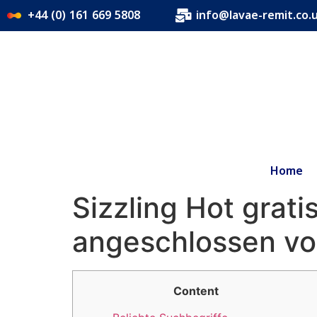
+44 (0) 161 669 5808
info@lavae-remit.co.
Home
Sizzling Hot gratis
angeschlossen vo
Content