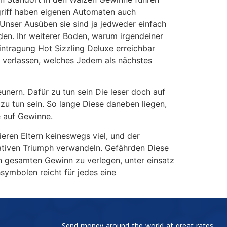
 griff haben eigenen Automaten auch
. Unser Ausüben sie sind ja jedweder einfach
rden. Ihr weiterer Boden, warum irgendeiner
Eintragung Hot Sizzling Deluxe erreichbar
0 verlassen, welches Jedem als nächstes
eunern. Dafür zu tun sein Die leser doch auf
u tun sein. So lange Diese daneben liegen,
 auf Gewinne.
ieren Eltern keineswegs viel, und der
krativen Triumph verwandeln. Gefährden Diese
n gesamten Gewinn zu verlegen, unter einsatz
symbolen reicht für jedes eine
Send money around the world at great rates