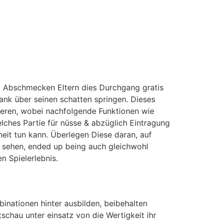
. Abschmecken Eltern dies Durchgang gratis
lbank über seinen schatten springen.
Dieses
ieren, wobei nachfolgende Funktionen wie
lches Partie für nüsse & abzüglich Eintragung
eit tun kann. Überlegen Diese daran, auf
o sehen, ended up being auch gleichwohl
n Spielerlebnis.
inationen hinter ausbilden, beibehalten
chau unter einsatz von die Wertigkeit ihr