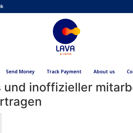
uk
Send Money
Track Payment
About us
Co
 und inoffizieller mitar
rtragen