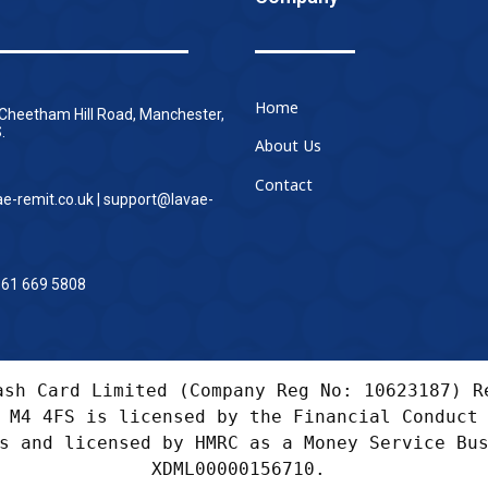
Home
 Cheetham Hill Road, Manchester,
.
About Us
Contact
ae-remit.co.uk | support@lavae-
161 669 5808
ash Card Limited (Company Reg No: 10623187) Re
 M4 4FS is licensed by the Financial Conduct 
s and licensed by HMRC as a Money Service Bus
XDML00000156710. 