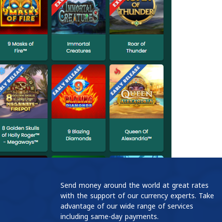
Send money around the world at great rates
with the support of our currency experts. Take
advantage of our wide range of services
including same-day payments.