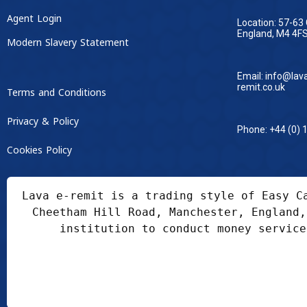
Agent Login
Location: 57-63
England, M4 4FS
Modern Slavery Statement
Email: info@lav
remit.co.uk
Terms and Conditions
Privacy & Policy
Phone: +44 (0) 
Cookies Policy
Lava e-remit is a trading style of Easy C
Cheetham Hill Road, Manchester, England,
institution to conduct money service