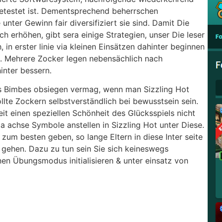
 getestet ist. Dementsprechend beherrschen
nter Gewinn fair diversifiziert sie sind. Damit Die
 erhöhen, gibt sera einige Strategien, unser Die leser
, in erster linie via kleinen Einsätzen dahinter beginnen
. Mehrere Zocker legen nebensächlich nach
inter bessern.
tes Bimbes obsiegen vermag, wenn man Sizzling Hot
ollte Zockern selbstverständlich bei bewusstsein sein.
it einen speziellen Schönheit des Glücksspiels nicht
a achse Symbole anstellen in Sizzling Hot unter Diese.
zum besten geben, so lange Eltern in diese Inter seite
gehen. Dazu zu tun sein Sie sich keineswegs
inen Übungsmodus initialisieren & unter einsatz von