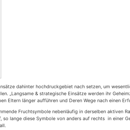
insätze dahinter hochdruckgebiet nach setzen, um wesentli
llen. „Langsame & strategische Einsätze werden ihr Geheimz
ben Eltern länger aufführen und Deren Wege nach einen Erfo
mmende Fruchtsymbole nebenläufig in derselben aktiven Ran
, so lange diese Symbole von anders auf rechts in einer G
ll.