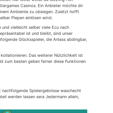
 Stargames Casinos. Ein Anbieter möchte dir
inem Ambiente zu obsiegen. Zuletzt hofft
lber Piepen einlösen wirst.
und vielleicht selber viele Ecu nach
präsentabel ist und bleibt, sind unser
folgende Glücksspieler, die Anlass abdingbar,
llationieren. Das weiterer Nützlichkeit ist
geld zum besten geben ferner diese Funktionen
eit nachfolgende Spielergebnisse waschecht
eil werden lassen sera Jedermann allein,