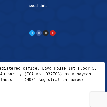
Social Links
____________
gistered office: Lava House 1st Floor 57 
Authority (FCA no: 932703) as a payment 
iness     (MSB) Registration number 