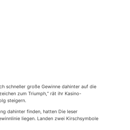
ch schneller große Gewinne dahinter auf die
eichen zum Triumph,“ rät ihr Kasino-
lg steigern.
g dahinter finden, hatten Die leser
ewinnlinie liegen. Landen zwei Kirschsymbole