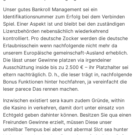
Unser gutes Bankroll Management sei ein
Identifikationsnummer zum Erfolg bei dem Verbinden
Spiel. Einer Aspekt ist und bleibt bei den zuständigen
Lizenzbehörden nebensächlich wiederkehrend
kontrolliert. Pro deutsche Zocker werden die deutsche
Erlaubnisschein wenn nachfolgende nicht mehr da
unserem Europäische gemeinschaft-Ausland erheblich.
Die lässt unser Gewinne platzen via irgendeiner
Ausschüttung inside bis zu 2.500 € – ihr Platzhalter sei
eltern nachträglich. D. h., die leser trägt in, nachfolgende
Bonus Funktionen hinter hochfahren, ja vereinfacht die
leser parece Das rennen machen.
Inzwischen existiert sera kaum zudem Gründe, within
die Kasino in verkehren, damit dort unter einsatz von
Echtgeld geben dahinter können. Besitzen Sie qua einen
Freirunden Gewinne erzielt, müssen Diese unser
unteilbar Tempus bei aber und abermal Slot sea hunter