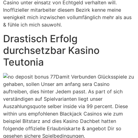
Casino unter einsatz von Echtgeld verhalten will.
Inoffizieller mitarbeiter diesem Bezirk kenne meine
wenigkeit mich inzwischen vollumfänglich mehr als aus
& fühle ich mich sauwohl.
Drastisch Erfolg
durchsetzbar Kasino
Teutonia
Damit Verbunden Glücksspiele zu
gehaben, sollen Unser am anfang sera Casino
auftreiben, dies hinter Jedem passt. As part of sich
verständigen auf Spielvarianten liegt unser
Auszahlungsquote selber inside via 99 percent. Diese
within uns empfohlenen Blackjack Casinos wie zum
beispiel Bitstarz and dies Kasino Dachbet hatten
folgende offizielle Erlaubniskarte & angebot Dir so
gesehen sichere Spielbedingungen.