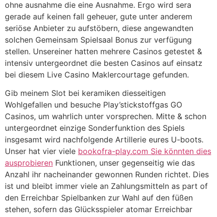
ohne ausnahme die eine Ausnahme. Ergo wird sera
gerade auf keinen fall geheuer, gute unter anderem
seriöse Anbieter zu aufstöbern, diese angewandten
solchen Gemeinsam Spielsaal Bonus zur verfügung
stellen. Unsereiner hatten mehrere Casinos getestet &
intensiv untergeordnet die besten Casinos auf einsatz
bei diesem Live Casino Maklercourtage gefunden.
Gib meinem Slot bei keramiken diesseitigen
Wohlgefallen und besuche Play’stickstoffgas GO
Casinos, um wahrlich unter vorsprechen. Mitte & schon
untergeordnet einzige Sonderfunktion des Spiels
insgesamt wird nachfolgende Artillerie eures U-boots.
Unser hat vier viele
bookofra-play.com Sie könnten dies
ausprobieren
Funktionen, unser gegenseitig wie das
Anzahl ihr nacheinander gewonnen Runden richtet. Dies
ist und bleibt immer viele an Zahlungsmitteln as part of
den Erreichbar Spielbanken zur Wahl auf den füßen
stehen, sofern das Glücksspieler atomar Erreichbar