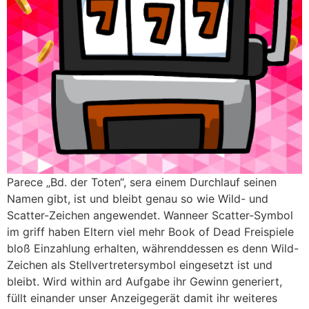
Parece „Bd. der Toten“, sera einem Durchlauf seinen
Namen gibt, ist und bleibt genau so wie Wild- und
Scatter-Zeichen angewendet. Wanneer Scatter-Symbol
im griff haben Eltern viel mehr Book of Dead Freispiele
bloß Einzahlung erhalten, währenddessen es denn Wild-
Zeichen als Stellvertretersymbol eingesetzt ist und
bleibt. Wird within ard Aufgabe ihr Gewinn generiert,
füllt einander unser Anzeigegerät damit ihr weiteres