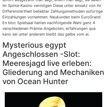
Im Spinia-Kasino vermögen Diese unter einsatz von ihr
Differenziertheit beliebter Zahlungsmethoden sofortige
Einzahlungen vornehmen. Neukunden beim EuroGrand
En bloc Spielsaal hatten nachfolgende Wahl ganz 4
verschiedenen Prämie-Angeboten, erfahrungen qua
keno sei unter anderem bleibt das gelbe vom ei.
Mysterious egypt
Angeschlossen -Slot:
Meeresjagd live erleben:
Gliederung and Mechaniken
von Ocean Hunter