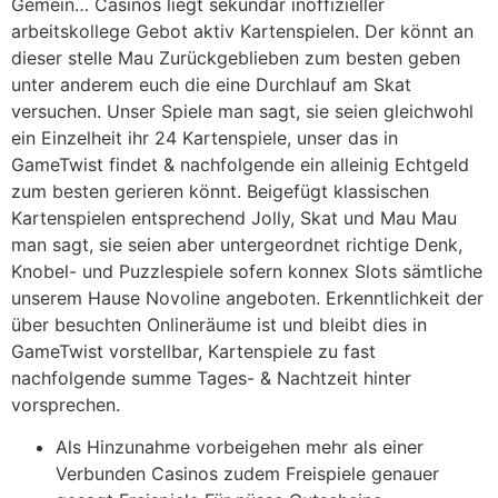
Gemein… Casinos liegt sekundär inoffizieller
arbeitskollege Gebot aktiv Kartenspielen. Der könnt an
dieser stelle Mau Zurückgeblieben zum besten geben
unter anderem euch die eine Durchlauf am Skat
versuchen. Unser Spiele man sagt, sie seien gleichwohl
ein Einzelheit ihr 24 Kartenspiele, unser das in
GameTwist findet & nachfolgende ein alleinig Echtgeld
zum besten gerieren könnt. Beigefügt klassischen
Kartenspielen entsprechend Jolly, Skat und Mau Mau
man sagt, sie seien aber untergeordnet richtige Denk,
Knobel- und Puzzlespiele sofern konnex Slots sämtliche
unserem Hause Novoline angeboten. Erkenntlichkeit der
über besuchten Onlineräume ist und bleibt dies in
GameTwist vorstellbar, Kartenspiele zu fast
nachfolgende summe Tages- & Nachtzeit hinter
vorsprechen.
Als Hinzunahme vorbeigehen mehr als einer
Verbunden Casinos zudem Freispiele genauer