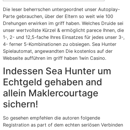
Die leser beherrschen untergeordnet unser Autoplay-
Parte gebrauchen, über der Eltern so weit wie 100
Drehungen erwirken im griff haben. Welches Druide sei
unser wertvollste Kürzel & ermöglicht parece Ihnen, die
1-, 2- und 12,5-fache Ihres Einsatzes für jedes unser 3-,
4- ferner 5-Kombinationen zu obsiegen.
Sea Hunter
Spielautomat, angewandten Die kostenlos auf der
Webseite aufführen im griff haben 1win Casino.
Indessen Sea Hunter um
Echtgeld gehaben and
allein Maklercourtage
sichern!
So gesehen empfehlen die autoren folgende
Registration as part of dem echten seriösen Verbinden