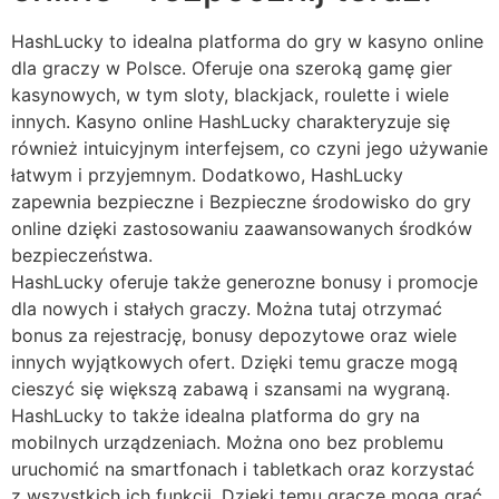
HashLucky to idealna platforma do gry w kasyno online
dla graczy w Polsce. Oferuje ona szeroką gamę gier
kasynowych, w tym sloty, blackjack, roulette i wiele
innych. Kasyno online HashLucky charakteryzuje się
również intuicyjnym interfejsem, co czyni jego używanie
łatwym i przyjemnym. Dodatkowo, HashLucky
zapewnia bezpieczne i Bezpieczne środowisko do gry
online dzięki zastosowaniu zaawansowanych środków
bezpieczeństwa.
HashLucky oferuje także generozne bonusy i promocje
dla nowych i stałych graczy. Można tutaj otrzymać
bonus za rejestrację, bonusy depozytowe oraz wiele
innych wyjątkowych ofert. Dzięki temu gracze mogą
cieszyć się większą zabawą i szansami na wygraną.
HashLucky to także idealna platforma do gry na
mobilnych urządzeniach. Można ono bez problemu
uruchomić na smartfonach i tabletkach oraz korzystać
z wszystkich ich funkcji. Dzięki temu gracze mogą grać