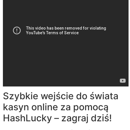
Szybkie wejście do świata
kasyn online za pomocą
HashLucky – zagraj dziś!