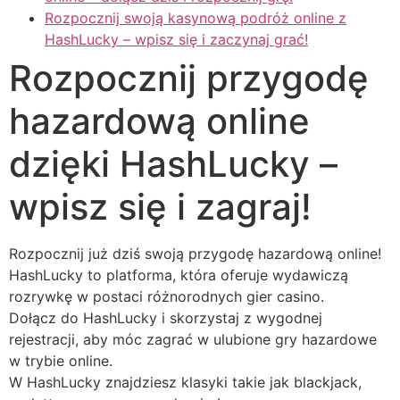
Rozpocznij swoją kasynową podróż online z
HashLucky – wpisz się i zaczynaj grać!
Rozpocznij przygodę
hazardową online
dzięki HashLucky –
wpisz się i zagraj!
Rozpocznij już dziś swoją przygodę hazardową online!
HashLucky to platforma, która oferuje wydawiczą
rozrywkę w postaci różnorodnych gier casino.
Dołącz do HashLucky i skorzystaj z wygodnej
rejestracji, aby móc zagrać w ulubione gry hazardowe
w trybie online.
W HashLucky znajdziesz klasyki takie jak blackjack,