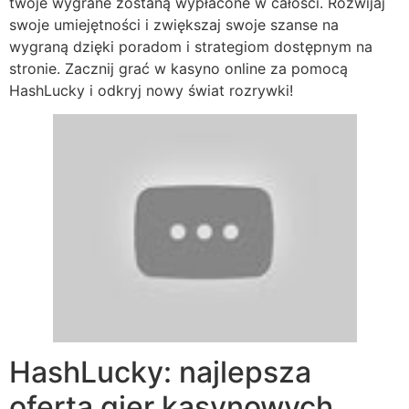
twoje wygrane zostaną wypłacone w całości. Rozwijaj
swoje umiejętności i zwiększaj swoje szanse na
wygraną dzięki poradom i strategiom dostępnym na
stronie. Zacznij grać w kasyno online za pomocą
HashLucky i odkryj nowy świat rozrywki!
HashLucky: najlepsza
oferta gier kasynowych