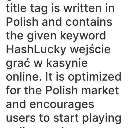
title tag is written in
Polish and contains
the given keyword
HashLucky wejście
grać w kasynie
online. It is optimized
for the Polish market
and encourages
users to start playing