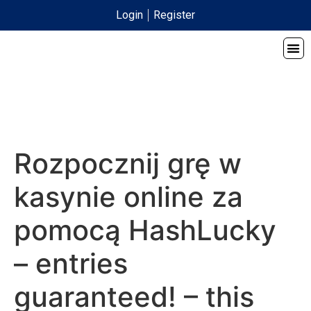
Login
Register
Rozpocznij grę w
kasynie online za
pomocą HashLucky
– entries
guaranteed! – this