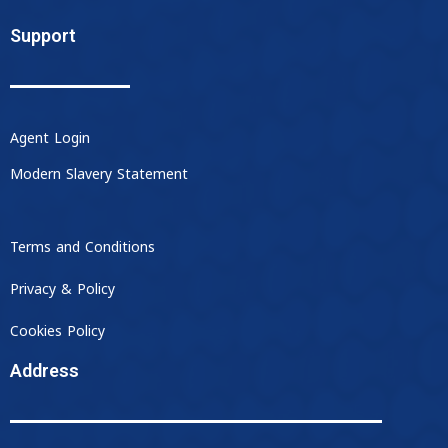
Support
Agent Login
Modern Slavery Statement
Terms and Conditions
Privacy & Policy
Cookies Policy
Address