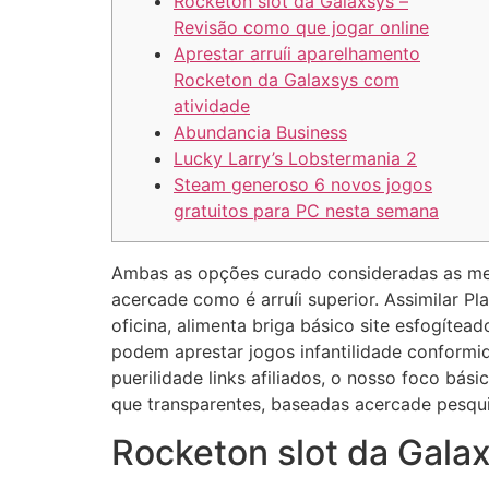
Rocketon slot da Galaxsys –
Revisão como que jogar online
Aprestar arruíi aparelhamento
Rocketon da Galaxsys com
atividade
Abundancia Business
Lucky Larry’s Lobstermania 2
Steam generoso 6 novos jogos
gratuitos para PC nesta semana
Ambas as opções curado consideradas as mel
acercade como é arruíi superior. Assimilar P
oficina, alimenta briga básico site esfogítead
podem aprestar jogos infantilidade conformi
puerilidade links afiliados, o nosso foco bá
que transparentes, baseadas acercade pesquis
Rocketon slot da Galax