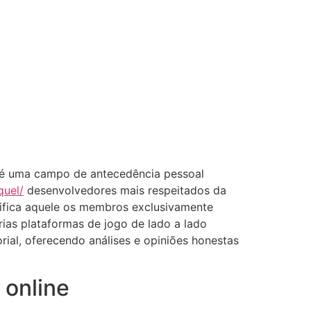
 é uma campo de antecedência pessoal
quel/
desenvolvedores mais respeitados da
nifica aquele os membros exclusivamente
ias plataformas de jogo de lado a lado
rial, oferecendo análises e opiniões honestas
 online