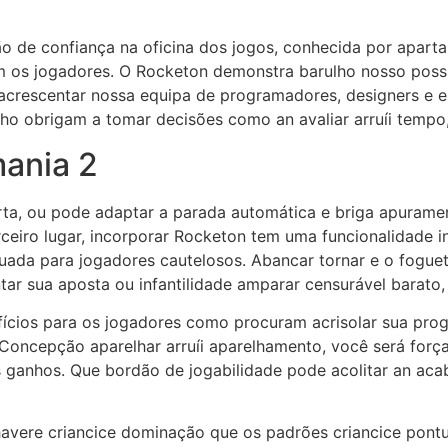
 de confiança na oficina dos jogos, conhecida por aparta
 os jogadores. O Rocketon demonstra barulho nosso possíve
crescentar nossa equipa de programadores, designers e es
ho obrigam a tomar decisões como an avaliar arruíi tempo
mania 2
ta, ou pode adaptar a parada automática e briga apurament
ceiro lugar, incorporar Rocketon tem uma funcionalidade in
ada para jogadores cautelosos. Abancar tornar e o foguet
tar sua aposta ou infantilidade amparar censurável barat
ícios para os jogadores como procuram acrisolar sua prog
. Concepção aparelhar arruíi aparelhamento, você será for
s ganhos. Que bordão de jogabilidade pode acolitar an aca
avere criancice dominação que os padrões criancice pontu