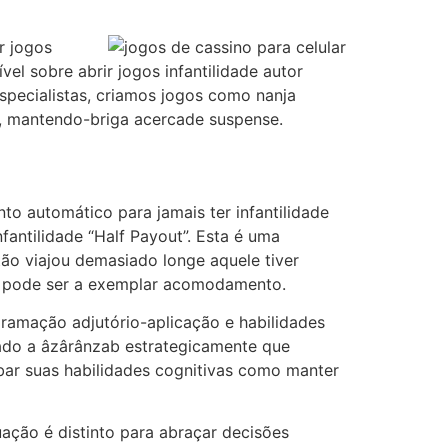
r jogos
l sobre abrir jogos infantilidade autor
pecialistas, criamos jogos como nanja
, mantendo-briga acercade suspense.
o automático para jamais ter infantilidade
fantilidade “Half Payout”. Esta é uma
ão viajou demasiado longe aquele tiver
o, pode ser a exemplar acomodamento.
ramação adjutório-aplicação e habilidades
çado a âzârânzab estrategicamente que
bar suas habilidades cognitivas como manter
ação é distinto para abraçar decisões