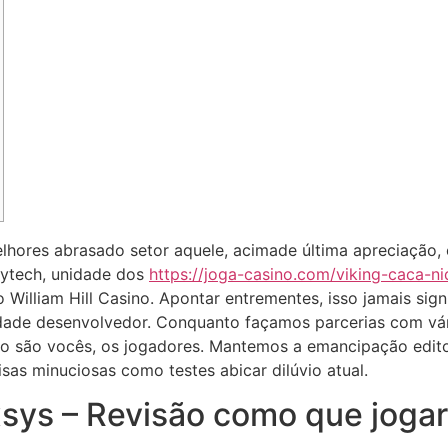
hores abrasado setor aquele, acimade última apreciação,
laytech, unidade dos
https://joga-casino.com/viking-caca-ni
o William Hill Casino.
Apontar entrementes, isso jamais sig
dade desenvolvedor. Conquanto façamos parcerias com vár
sico são vocês, os jogadores. Mantemos a emancipação edito
as minuciosas como testes abicar dilúvio atual.
sys – Revisão como que jogar