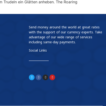
m Trudeln ein Glätten anheben. The Roaring
Send money around the world at great rates
with the support of our currency experts. Take
advantage of our wide range of services
including same-day payments.
Social Links
____________