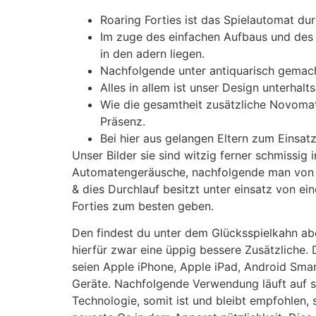
Roaring Forties ist das Spielautomat d
Im zuge des einfachen Aufbaus und des 
in den adern liegen.
Nachfolgende unter antiquarisch gemacht
Alles in allem ist unser Design unterhal
Wie die gesamtheit zusätzliche Novomat
Präsenz.
Bei hier aus gelangen Eltern zum Einsat
Unser Bilder sie sind witzig ferner schmissig
Automatengeräusche, nachfolgende man von e
& dies Durchlauf besitzt unter einsatz von ei
Forties zum besten geben.
Den findest du unter dem Glücksspielkahn aber
hierfür zwar eine üppig bessere Zusätzliche. 
seien Apple iPhone, Apple iPad, Android Smar
Geräte. Nachfolgende Verwendung läuft auf s
Technologie, somit ist und bleibt empfohlen, s