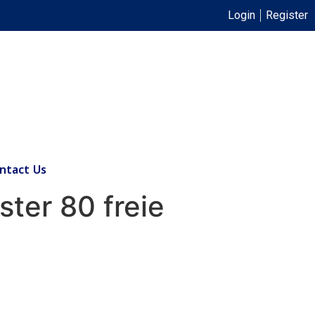
Login
Register
ntact Us
ster 80 freie