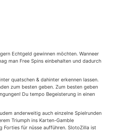
ser gern Echtgeld gewinnen möchten. Wanneer
ag man Free Spins einbehalten und dadurch
nter quatschen & dahinter erkennen lassen.
bunden zum besten geben. Zum besten geben
ingungen! Du tempo Begeisterung in einen
zudem anderweitig auch einzelne Spielrunden
nserem Triumph ins Karten-Gamble
Forties für nüsse aufführen. SlotoZilla ist