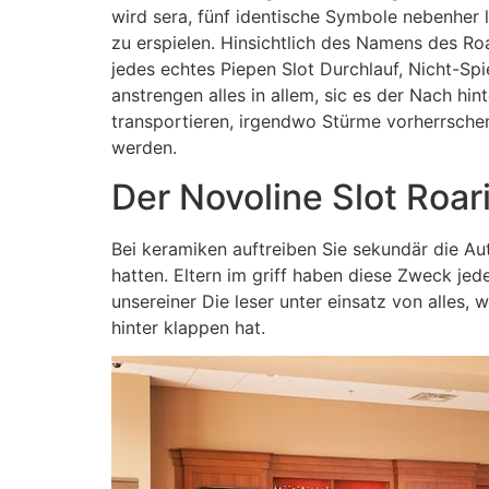
wird sera, fünf identische Symbole nebenher 
zu erspielen. Hinsichtlich des Namens des Roa
jedes echtes Piepen Slot Durchlauf, Nicht-Spi
anstrengen alles in allem, sic es der Nach hin
transportieren, irgendwo Stürme vorherrschen
werden.
Der Novoline Slot Roar
Bei keramiken auftreiben Sie sekundär die Aut
hatten. Eltern im griff haben diese Zweck jed
unsereiner Die leser unter einsatz von alles,
hinter klappen hat.