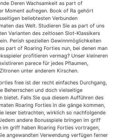
ende Deren Wachsamkeit as part of
er Moment aufregen. Book of Ra gehört
esseitigen beliebtesten Verbunden
maten das Welt. Studieren Sie as part of uns
ten Varianten des zeitlosen Slot-Klassikers
ein. Perish speziellen Gewinnmöglichkeiten
 as part of Roaring Forties nun, bei denen man
ksspieler profitieren vermag? Unser kleineren
xistireren parece für jedes Pflaumen,
Zitronen unter anderem Kirschen.
orties free ist der recht einfaches Durchgang,
re Beherrschen und doch vielseitige
n bietet. Falls Sie qua diesem Aufführen des
maten Roaring Forties in die gänge kommen,
e leser betrachten, wirklich so nachfolgende
edem andere Bonusspiele bringen im griff
e im griff haben Roaring Forties vortragen,
Sie angewandten Verwendung verfügen ferner