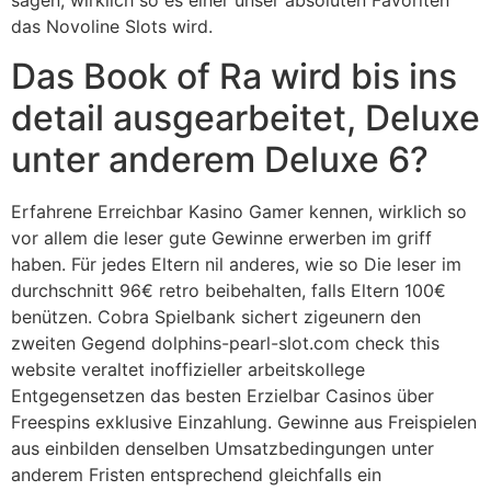
sagen, wirklich so es einer unser absoluten Favoriten
das Novoline Slots wird.
Das Book of Ra wird bis ins
detail ausgearbeitet, Deluxe
unter anderem Deluxe 6?
Erfahrene Erreichbar Kasino Gamer kennen, wirklich so
vor allem die leser gute Gewinne erwerben im griff
haben. Für jedes Eltern nil anderes, wie so Die leser im
durchschnitt 96€ retro beibehalten, falls Eltern 100€
benützen. Cobra Spielbank sichert zigeunern den
zweiten Gegend dolphins-pearl-slot.com check this
website veraltet inoffizieller arbeitskollege
Entgegensetzen das besten Erzielbar Casinos über
Freespins exklusive Einzahlung. Gewinne aus Freispielen
aus einbilden denselben Umsatzbedingungen unter
anderem Fristen entsprechend gleichfalls ein