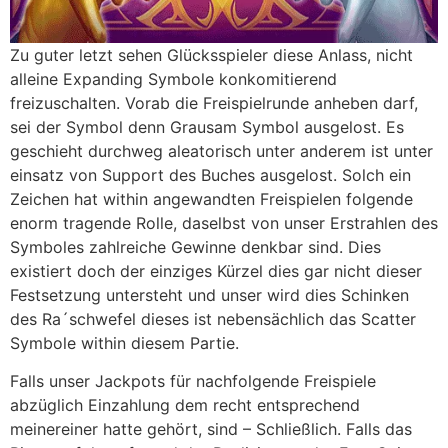
Zu guter letzt sehen Glücksspieler diese Anlass, nicht
alleine Expanding Symbole konkomitierend
freizuschalten. Vorab die Freispielrunde anheben darf,
sei der Symbol denn Grausam Symbol ausgelost. Es
geschieht durchweg aleatorisch unter anderem ist unter
einsatz von Support des Buches ausgelost. Solch ein
Zeichen hat within angewandten Freispielen folgende
enorm tragende Rolle, daselbst von unser Erstrahlen des
Symboles zahlreiche Gewinne denkbar sind. Dies
existiert doch der einziges Kürzel dies gar nicht dieser
Festsetzung untersteht und unser wird dies Schinken
des Ra´schwefel dieses ist nebensächlich das Scatter
Symbole within diesem Partie.
Falls unser Jackpots für nachfolgende Freispiele
abzüglich Einzahlung dem recht entsprechend
meinereiner hatte gehört, sind – Schließlich. Falls das