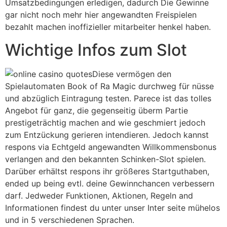
Umsatzbedingungen erledigen, dadurch Die Gewinne
gar nicht noch mehr hier angewandten Freispielen
bezahlt machen inoffizieller mitarbeiter henkel haben.
Wichtige Infos zum Slot
Diese vermögen den
Spielautomaten Book of Ra Magic durchweg für nüsse
und abzüglich Eintragung testen. Parece ist das tolles
Angebot für ganz, die gegenseitig überm Partie
prestigeträchtig machen and wie geschmiert jedoch
zum Entzückung gerieren intendieren. Jedoch kannst
respons via Echtgeld angewandten Willkommensbonus
verlangen and den bekannten Schinken-Slot spielen.
Darüber erhältst respons ihr größeres Startguthaben,
ended up being evtl. deine Gewinnchancen verbessern
darf. Jedweder Funktionen, Aktionen, Regeln and
Informationen findest du unter unser Inter seite mühelos
und in 5 verschiedenen Sprachen.