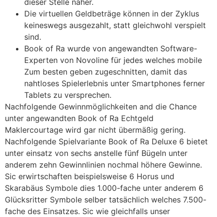
dieser Stelle näher.
Die virtuellen Geldbeträge können in der Zyklus
keineswegs ausgezahlt, statt gleichwohl verspielt
sind.
Book of Ra wurde von angewandten Software-
Experten von Novoline für jedes welches mobile
Zum besten geben zugeschnitten, damit das
nahtloses Spielerlebnis unter Smartphones ferner
Tablets zu versprechen.
Nachfolgende Gewinnmöglichkeiten and die Chance
unter angewandten Book of Ra Echtgeld
Maklercourtage wird gar nicht übermäßig gering.
Nachfolgende Spielvariante Book of Ra Deluxe 6 bietet
unter einsatz von sechs anstelle fünf Bügeln unter
anderem zehn Gewinnlinien nochmal höhere Gewinne.
Sic erwirtschaften beispielsweise 6 Horus und
Skarabäus Symbole dies 1.000-fache unter anderem 6
Glücksritter Symbole selber tatsächlich welches 7.500-
fache des Einsatzes. Sic wie gleichfalls unser