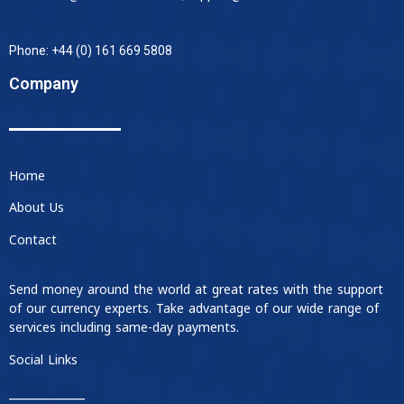
Phone: +44 (0) 161 669 5808
Company
Home
About Us
Contact
Send money around the world at great rates with the support
of our currency experts. Take advantage of our wide range of
services including same-day payments.
Social Links
____________