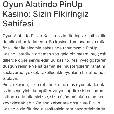
Oyun Alətində PinUp
Kasino: Sizin Fikiringiz
Səhifəsi
Oyun Alətində PinUp Kasino sizin fikiringiz səhifəsi ilk
detallı xəbərdarlıq edin. Bu kasino, tam ənənə və müasir
özəlliklər ilə sinamin sahəsində tanınmışdır. PinUp
Kasino, istədiyiniz zaman xoş gəldiniz məzmunu, çeşitli
dillərdə obsə servis edir. Bu kasino, fəaliyyət göstərən
düzgün rejimlə və istiqamət ilə, müştəricilərin rahatını
saxlayaraq, yüksək təkəllüdlikli oyunların bir otaqında
toplayır.
PinUp Kasino, sizin rahatınıza məxsus oyun alətləri ilə,
sizin seçdiyiniz kompüter və ya cəpdirc sistemindən
istifadə edə bilərsinizse, sizin üçün mümkün olan her
xeyr dəstək edir. Ən son xəbərlərə qoşun və PinUp
Kasino sizin fikiringiz səhifəsinin tam nəzarətinizdadır.