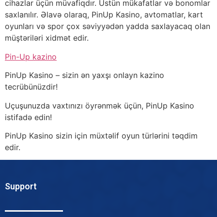
cihazlar üçün müvafiqdır. Üstün mükafatlar və bonomlar
saxlanılır. Əlavə olaraq, PinUp Kasino, avtomatlar, kart
oyunları və spor çox səviyyədən yadda saxlayacaq olan
müştəriləri xidmət edir.
Pin-Up kazino
PinUp Kasino – sizin ən yaxşı onlayn kazino
tecrübünüzdir!
Uçuşunuzda vaxtınızı öyrənmək üçün, PinUp Kasino
istifadə edin!
PinUp Kasino sizin için müxtəlif oyun türlərini təqdim
edir.
Support