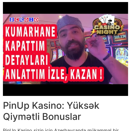
PinUp Kasino: Yüksək
Qiymətli Bonuslar
PinUp Kasino sizin için Azerbaycanda mükəmməl bir