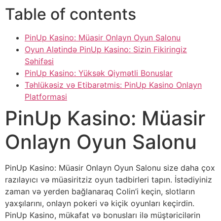
Table of contents
PinUp Kasino: Müasir Onlayn Oyun Salonu
Oyun Alətində PinUp Kasino: Sizin Fikiringiz
Səhifəsi
PinUp Kasino: Yüksək Qiymətli Bonuslar
Təhlükəsiz və Etibarətmis: PinUp Kasino Onlayn
Platformasi
PinUp Kasino: Müasir
Onlayn Oyun Salonu
PinUp Kasino: Müasir Onlayn Oyun Salonu size daha çox
razılayıcı və müasiritziz oyun tadbirleri tapın. İstədiyiniz
zaman və yerden bağlanaraq Colin’i keçin, slotların
yaxşılarını, onlayn pokeri və kiçik oyunları keçirdin.
PinUp Kasino, mükafat və bonusları ilə müştəricilərin