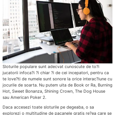
Sloturile populare sunt adecvat cunoscute de to?i
jucatorii infoca?i ?i chiar ?i de cei incepatori, pentru ca
te love?ti de numele sunt sonore la orice interac?iune cu
jocurile de soarta. Nu putem uita de Book or Ra, Burning
Hot, Sweet Bonanza, Shining Crown, The Dog House
sau American Poker 2.
Daca accesezi toate sloturile pe degeaba, o sa
explorezi o multitudine de pacanele gratis re?ea care se