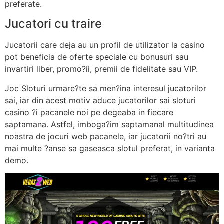
preferate.
Jucatori cu traire
Jucatorii care deja au un profil de utilizator la casino
pot beneficia de oferte speciale cu bonusuri sau
invartiri liber, promo?ii, premii de fidelitate sau VIP.
Joc Sloturi urmare?te sa men?ina interesul jucatorilor
sai, iar din acest motiv aduce jucatorilor sai sloturi
casino ?i pacanele noi pe degeaba in fiecare
saptamana. Astfel, imboga?im saptamanal multitudinea
noastra de jocuri web pacanele, iar jucatorii no?tri au
mai multe ?anse sa gaseasca slotul preferat, in varianta
demo.