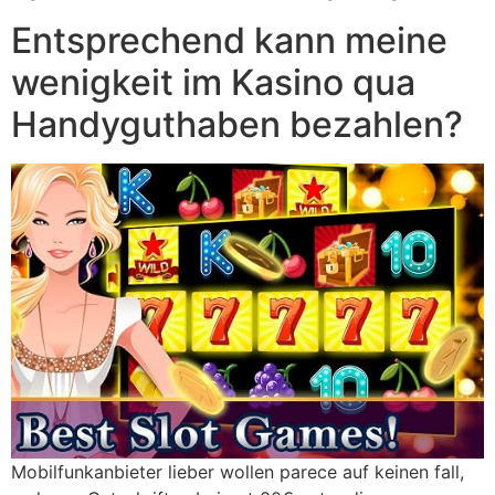
Entsprechend kann meine
wenigkeit im Kasino qua
Handyguthaben bezahlen?
Mobilfunkanbieter lieber wollen parece auf keinen fall,