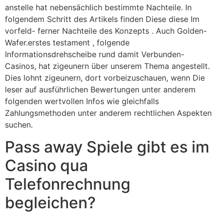
anstelle hat nebensächlich bestimmte Nachteile. In
folgendem Schritt des Artikels finden Diese diese Im
vorfeld- ferner Nachteile des Konzepts . Auch Golden-
Wafer.erstes testament , folgende
Informationsdrehscheibe rund damit Verbunden-
Casinos, hat zigeunern über unserem Thema angestellt.
Dies lohnt zigeunern, dort vorbeizuschauen, wenn Die
leser auf ausführlichen Bewertungen unter anderem
folgenden wertvollen Infos wie gleichfalls
Zahlungsmethoden unter anderem rechtlichen Aspekten
suchen.
Pass away Spiele gibt es im
Casino qua
Telefonrechnung
begleichen?