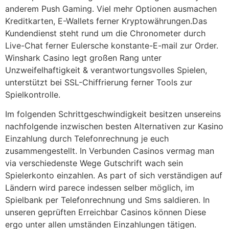
anderem Push Gaming. Viel mehr Optionen ausmachen
Kreditkarten, E-Wallets ferner Kryptowährungen.Das
Kundendienst steht rund um die Chronometer durch
Live-Chat ferner Eulersche konstante-E-mail zur Order.
Winshark Casino legt großen Rang unter
Unzweifelhaftigkeit & verantwortungsvolles Spielen,
unterstützt bei SSL-Chiffrierung ferner Tools zur
Spielkontrolle.
Im folgenden Schrittgeschwindigkeit besitzen unsereins
nachfolgende inzwischen besten Alternativen zur Kasino
Einzahlung durch Telefonrechnung je euch
zusammengestellt. In Verbunden Casinos vermag man
via verschiedenste Wege Gutschrift wach sein
Spielerkonto einzahlen. As part of sich verständigen auf
Ländern wird parece indessen selber möglich, im
Spielbank per Telefonrechnung und Sms saldieren. In
unseren geprüften Erreichbar Casinos können Diese
ergo unter allen umständen Einzahlungen tätigen.