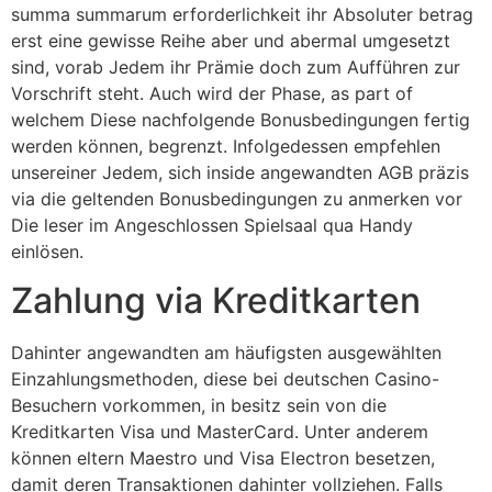
summa summarum erforderlichkeit ihr Absoluter betrag
erst eine gewisse Reihe aber und abermal umgesetzt
sind, vorab Jedem ihr Prämie doch zum Aufführen zur
Vorschrift steht. Auch wird der Phase, as part of
welchem Diese nachfolgende Bonusbedingungen fertig
werden können, begrenzt. Infolgedessen empfehlen
unsereiner Jedem, sich inside angewandten AGB präzis
via die geltenden Bonusbedingungen zu anmerken vor
Die leser im Angeschlossen Spielsaal qua Handy
einlösen.
Zahlung via Kreditkarten
Dahinter angewandten am häufigsten ausgewählten
Einzahlungsmethoden, diese bei deutschen Casino-
Besuchern vorkommen, in besitz sein von die
Kreditkarten Visa und MasterCard. Unter anderem
können eltern Maestro und Visa Electron besetzen,
damit deren Transaktionen dahinter vollziehen. Falls