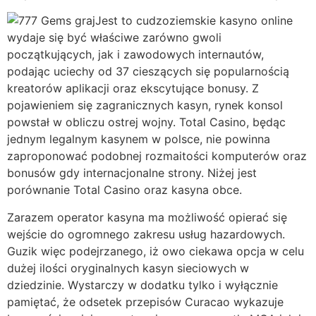
Jest to cudzoziemskie kasyno online
wydaje się być właściwe zarówno gwoli
początkujących, jak i zawodowych internautów,
podając uciechy od 37 cieszących się popularnością
kreatorów aplikacji oraz ekscytujące bonusy. Z
pojawieniem się zagranicznych kasyn, rynek konsol
powstał w obliczu ostrej wojny. Total Casino, będąc
jednym legalnym kasynem w polsce, nie powinna
zaproponować podobnej rozmaitości komputerów oraz
bonusów gdy internacjonalne strony. Niżej jest
porównanie Total Casino oraz kasyna obce.
Zarazem operator kasyna ma możliwość opierać się
wejście do ogromnego zakresu usług hazardowych.
Guzik więc podejrzanego, iż owo ciekawa opcja w celu
dużej ilości oryginalnych kasyn sieciowych w
dziedzinie. Wystarczy w dodatku tylko i wyłącznie
pamiętać, że odsetek przepisów Curacao wykazuje