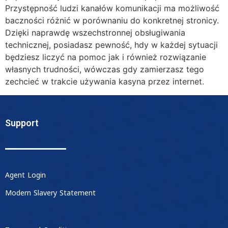
Przystępność ludzi kanałów komunikacji ma możliwość
baczności różnić w porównaniu do konkretnej stronicy.
Dzięki naprawdę wszechstronnej obsługiwania
technicznej, posiadasz pewność, hdy w każdej sytuacji
będziesz liczyć na pomoc jak i również rozwiązanie
własnych trudności, wówczas gdy zamierzasz tego
zechcieć w trakcie używania kasyna przez internet.
Support
Agent Login
Modern Slavery Statement