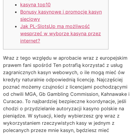
kasyna top10
Bonusy kasynowe i promocje kasyn
sieciowy
Jak PL-SlotsUp ma możliwość
wesprzeć w wyborze kasyna przez
internet?
Wraz z tego względu w aprobacie wraz z europejskim
prawem fani spośród Ten potrafią korzystać z usług
zagranicznych kasyn webowych, o ile mogą mieć ów
kredyty naturalnie odpowiednią licencję. Najczęściej
poznać możemy czujności z licencjami pochodzącymi
od chwili MGA, Gb Gambling Commission, Kahnawake i
Curacao. To najbardziej bezpieczne koordynacje, jeśli
chodzi o przydzielanie autoryzacji kasyno polskie na
pieniądze.
W sytuacji, kiedy wybierzesz grę wraz z
wykorzystaniem rzeczywistych kasy w jednym z
polecanych przeze mnie kasyn, będziesz mieć