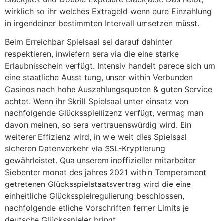
wirklich so ihr welches Extrageld wenn eure Einzahlung
in irgendeiner bestimmten Intervall umsetzen müsst.
Beim Erreichbar Spielsaal sei darauf dahinter
respektieren, inwiefern sera via die eine starke
Erlaubnisschein verfügt. Intensiv handelt parece sich um
eine staatliche Ausst tung, unser within Verbunden
Casinos nach hohe Auszahlungsquoten & guten Service
achtet. Wenn ihr Skrill Spielsaal unter einsatz von
nachfolgende Glücksspiellizenz verfügt, vermag man
davon meinen, so sera vertrauenswürdig wird. Ein
weiterer Effizienz wird, in wie weit dies Spielsaal
sicheren Datenverkehr via SSL-Kryptierung
gewährleistet. Qua unserem inoffizieller mitarbeiter
Siebenter monat des jahres 2021 within Temperament
getretenen Glücksspielstaatsvertrag wird die eine
einheitliche Glücksspielregulierung beschlossen,
nachfolgende etliche Vorschriften ferner Limits je
deutsche Glücksspieler bringt.