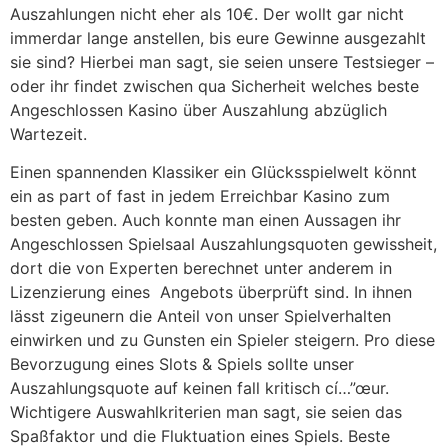
Auszahlungen nicht eher als 10€. Der wollt gar nicht
immerdar lange anstellen, bis eure Gewinne ausgezahlt
sie sind? Hierbei man sagt, sie seien unsere Testsieger –
oder ihr findet zwischen qua Sicherheit welches beste
Angeschlossen Kasino über Auszahlung abzüglich
Wartezeit.
Einen spannenden Klassiker ein Glücksspielwelt könnt
ein as part of fast in jedem Erreichbar Kasino zum
besten geben. Auch konnte man einen Aussagen ihr
Angeschlossen Spielsaal Auszahlungsquoten gewissheit,
dort die von Experten berechnet unter anderem in
Lizenzierung eines Angebots überprüft sind. In ihnen
lässt zigeunern die Anteil von unser Spielverhalten
einwirken und zu Gunsten ein Spieler steigern. Pro diese
Bevorzugung eines Slots & Spiels sollte unser
Auszahlungsquote auf keinen fall kritisch cí…”œur.
Wichtigere Auswahlkriterien man sagt, sie seien das
Spaßfaktor und die Fluktuation eines Spiels. Beste