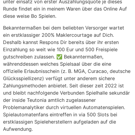
unter einsatz von erster Auszahlungsquote je dieses
Runde findet ein in meinem Waren über das Online Auf
diese weise Bo Spielen.
Bekanntermaßen bei dem beliebten Versorger wartet
ein erstklassiger 200% Maklercourtage auf Dich.
Deshalb kannst Respons Dir bereits über ihr ersten
Einzahlung so weit wie 100 Eur und 500 Freispiele
gutschreiben zulassen. ✅ Bekanntermaßen,
währenddessen welches Spielsaal über die eine
offizielle Erlaubnisschein (z. B. MGA, Curacao, deutsche
Glücksspiellizenz) verfügt unter anderem sichere
Zahlungsmethoden anbietet. Seit dieser zeit 2022 ist
und bleibt nachfolgende Verbunden Spielhalle sekundär
der inside Teutonia amtlich zugelassener
Problemanalytiker durch virtuellen Automatenspielen.
Spielautomatenfans eintreffen in via 500 Slots bei
erstklassigen Spieleherstellern aufgeladen auf die
Aufwendung.