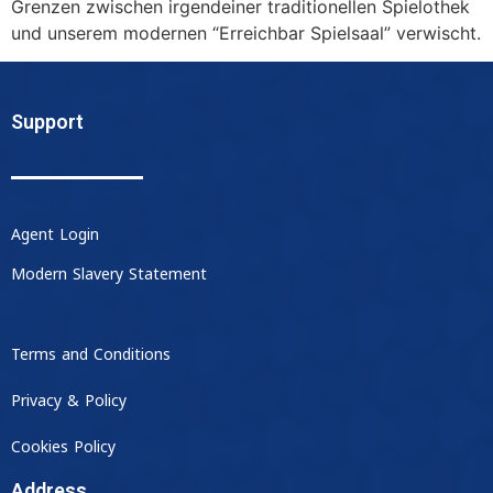
Grenzen zwischen irgendeiner traditionellen Spielothek
und unserem modernen “Erreichbar Spielsaal” verwischt.
Support
Agent Login
Modern Slavery Statement
Terms and Conditions
Privacy & Policy
Cookies Policy
Address