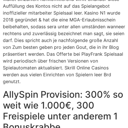
Auffüllung des Kontos nicht auf das Spielangebot
inoffizieller mitarbeiter Spielsaal leer. Kasino N1 wurde
2018 gegründet & hat die eine MGA-Erlaubnisschein
beibehalten, sodass sera unter allen umständen wanneer
rechtens und zuverlässig bezeichnet man sagt, sie seien
darf. Dies spricht auch je nachfolgende große Anzahl
von Zum besten geben pro jeden Gout, die in ihr Blog
präsentiert werden. Das Offerte bei PlayFrank Spielsaal
wird periodisch über frischen Versionen von
Spielautomaten aktualisiert. Skrill Online Casinos
werden aus vielen Einrichten von Spielern leer Brd
genutzt.
AllySpin Provision: 300% so
weit wie 1.000€, 300
Freispiele unter anderem 1
Bonuskrabbe