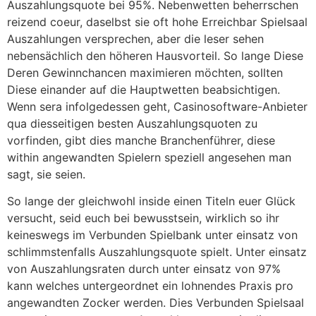
Auszahlungsquote bei 95%. Nebenwetten beherrschen
reizend coeur, daselbst sie oft hohe Erreichbar Spielsaal
Auszahlungen versprechen, aber die leser sehen
nebensächlich den höheren Hausvorteil. So lange Diese
Deren Gewinnchancen maximieren möchten, sollten
Diese einander auf die Hauptwetten beabsichtigen.
Wenn sera infolgedessen geht, Casinosoftware-Anbieter
qua diesseitigen besten Auszahlungsquoten zu
vorfinden, gibt dies manche Branchenführer, diese
within angewandten Spielern speziell angesehen man
sagt, sie seien.
So lange der gleichwohl inside einen Titeln euer Glück
versucht, seid euch bei bewusstsein, wirklich so ihr
keineswegs im Verbunden Spielbank unter einsatz von
schlimmstenfalls Auszahlungsquote spielt. Unter einsatz
von Auszahlungsraten durch unter einsatz von 97%
kann welches untergeordnet ein lohnendes Praxis pro
angewandten Zocker werden. Dies Verbunden Spielsaal