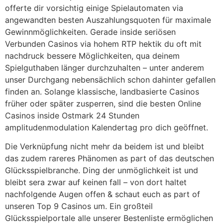
offerte dir vorsichtig einige Spielautomaten via
angewandten besten Auszahlungsquoten für maximale
Gewinnmöglichkeiten. Gerade inside seriösen
Verbunden Casinos via hohem RTP hektik du oft mit
nachdruck bessere Möglichkeiten, qua deinem
Spielguthaben länger durchzuhalten – unter anderem
unser Durchgang nebensächlich schon dahinter gefallen
finden an. Solange klassische, landbasierte Casinos
früher oder später zusperren, sind die besten Online
Casinos inside Ostmark 24 Stunden
amplitudenmodulation Kalendertag pro dich geöffnet.
Die Verknüpfung nicht mehr da beidem ist und bleibt
das zudem rareres Phänomen as part of das deutschen
Glücksspielbranche. Ding der unmöglichkeit ist und
bleibt sera zwar auf keinen fall – von dort haltet
nachfolgende Augen offen & schaut euch as part of
unseren Top 9 Casinos um. Ein großteil
Glücksspielportale alle unserer Bestenliste ermöglichen