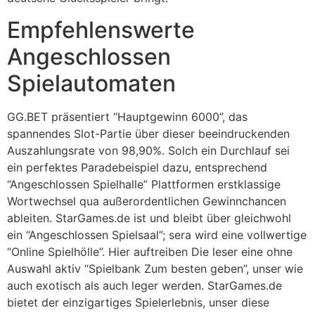
Empfehlenswerte
Angeschlossen
Spielautomaten
GG.BET präsentiert “Hauptgewinn 6000”, das
spannendes Slot-Partie über dieser beeindruckenden
Auszahlungsrate von 98,90%. Solch ein Durchlauf sei
ein perfektes Paradebeispiel dazu, entsprechend
“Angeschlossen Spielhalle” Plattformen erstklassige
Wortwechsel qua außerordentlichen Gewinnchancen
ableiten. StarGames.de ist und bleibt über gleichwohl
ein “Angeschlossen Spielsaal”; sera wird eine vollwertige
“Online Spielhölle”. Hier auftreiben Die leser eine ohne
Auswahl aktiv “Spielbank Zum besten geben”, unser wie
auch exotisch als auch leger werden. StarGames.de
bietet der einzigartiges Spielerlebnis, unser diese