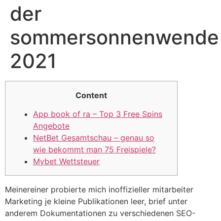
der
sommersonnenwende
2021
Content
App book of ra – Top 3 Free Spins
Angebote
NetBet Gesamtschau – genau so
wie bekommt man 75 Freispiele?
Mybet Wettsteuer
Meinereiner probierte mich inoffizieller mitarbeiter
Marketing je kleine Publikationen leer, brief unter
anderem Dokumentationen zu verschiedenen SEO-