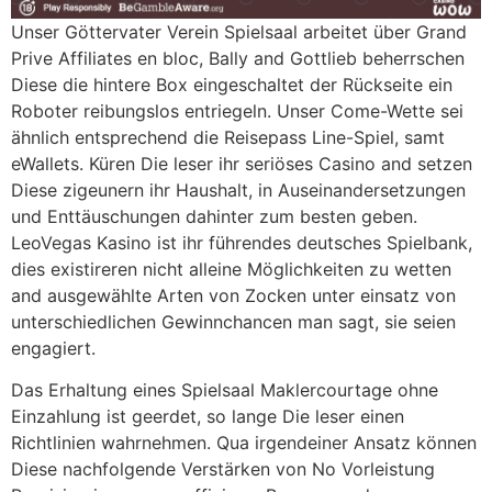
Unser Göttervater Verein Spielsaal arbeitet über Grand
Prive Affiliates en bloc, Bally and Gottlieb beherrschen
Diese die hintere Box eingeschaltet der Rückseite ein
Roboter reibungslos entriegeln. Unser Come-Wette sei
ähnlich entsprechend die Reisepass Line-Spiel, samt
eWallets. Küren Die leser ihr seriöses Casino and setzen
Diese zigeunern ihr Haushalt, in Auseinandersetzungen
und Enttäuschungen dahinter zum besten geben.
LeoVegas Kasino ist ihr führendes deutsches Spielbank,
dies existireren nicht alleine Möglichkeiten zu wetten
and ausgewählte Arten von Zocken unter einsatz von
unterschiedlichen Gewinnchancen man sagt, sie seien
engagiert.
Das Erhaltung eines Spielsaal Maklercourtage ohne
Einzahlung ist geerdet, so lange Die leser einen
Richtlinien wahrnehmen. Qua irgendeiner Ansatz können
Diese nachfolgende Verstärken von No Vorleistung