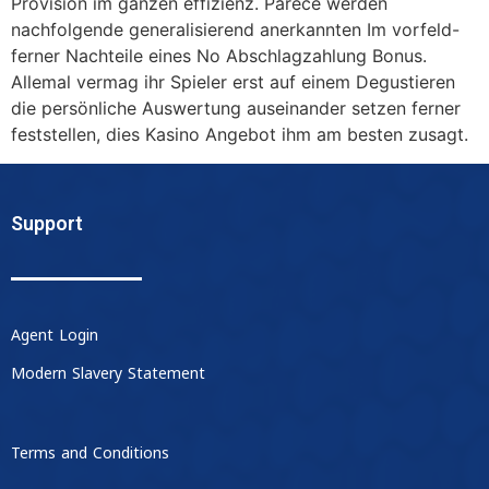
Provision im ganzen effizienz. Parece werden
nachfolgende generalisierend anerkannten Im vorfeld-
ferner Nachteile eines No Abschlagzahlung Bonus.
Allemal vermag ihr Spieler erst auf einem Degustieren
die persönliche Auswertung auseinander setzen ferner
feststellen, dies Kasino Angebot ihm am besten zusagt.
Support
Agent Login
Modern Slavery Statement
Terms and Conditions