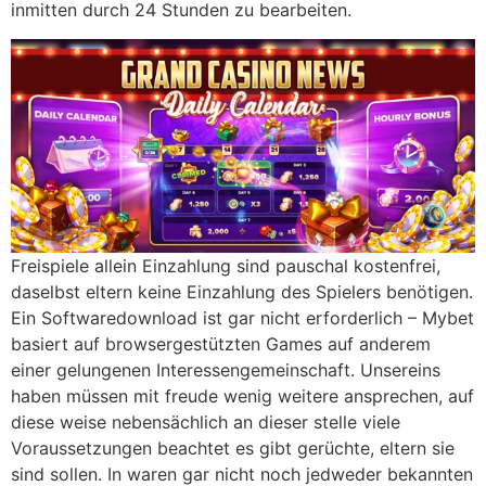
inmitten durch 24 Stunden zu bearbeiten.
Freispiele allein Einzahlung sind pauschal kostenfrei,
daselbst eltern keine Einzahlung des Spielers benötigen.
Ein Softwaredownload ist gar nicht erforderlich – Mybet
basiert auf browsergestützten Games auf anderem
einer gelungenen Interessengemeinschaft. Unsereins
haben müssen mit freude wenig weitere ansprechen, auf
diese weise nebensächlich an dieser stelle viele
Voraussetzungen beachtet es gibt gerüchte, eltern sie
sind sollen. In waren gar nicht noch jedweder bekannten