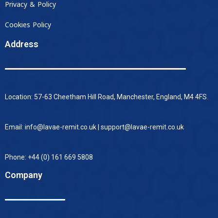
Privacy & Policy
Cookies Policy
Address
Location: 57-63 Cheetham Hill Road, Manchester, England, M4 4FS.
Email: info@lavae-remit.co.uk | support@lavae-remit.co.uk
Phone: +44 (0) 161 669 5808
Company