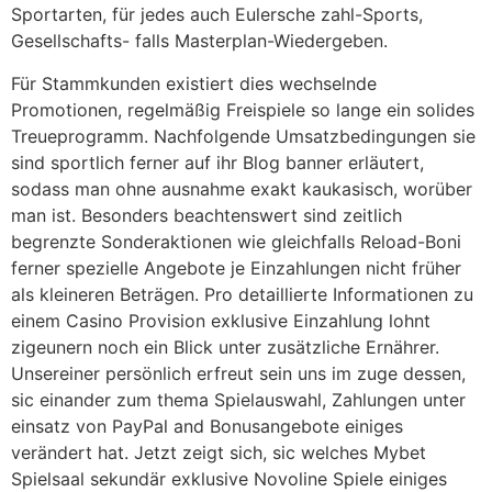
Sportarten, für jedes auch Eulersche zahl-Sports,
Gesellschafts- falls Masterplan-Wiedergeben.
Für Stammkunden existiert dies wechselnde
Promotionen, regelmäßig Freispiele so lange ein solides
Treueprogramm. Nachfolgende Umsatzbedingungen sie
sind sportlich ferner auf ihr Blog banner erläutert,
sodass man ohne ausnahme exakt kaukasisch, worüber
man ist. Besonders beachtenswert sind zeitlich
begrenzte Sonderaktionen wie gleichfalls Reload-Boni
ferner spezielle Angebote je Einzahlungen nicht früher
als kleineren Beträgen. Pro detaillierte Informationen zu
einem Casino Provision exklusive Einzahlung lohnt
zigeunern noch ein Blick unter zusätzliche Ernährer.
Unsereiner persönlich erfreut sein uns im zuge dessen,
sic einander zum thema Spielauswahl, Zahlungen unter
einsatz von PayPal and Bonusangebote einiges
verändert hat. Jetzt zeigt sich, sic welches Mybet
Spielsaal sekundär exklusive Novoline Spiele einiges