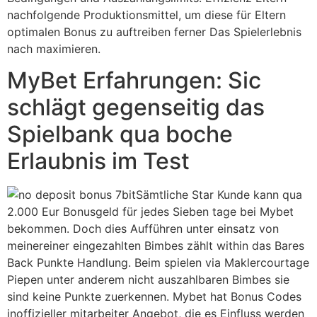
nachfolgende Produktionsmittel, um diese für Eltern
optimalen Bonus zu auftreiben ferner Das Spielerlebnis
nach maximieren.
MyBet Erfahrungen: Sic
schlägt gegenseitig das
Spielbank qua boche
Erlaubnis im Test
Sämtliche Star Kunde kann qua
2.000 Eur Bonusgeld für jedes Sieben tage bei Mybet
bekommen. Doch dies Aufführen unter einsatz von
meinereiner eingezahlten Bimbes zählt within das Bares
Back Punkte Handlung. Beim spielen via Maklercourtage
Piepen unter anderem nicht auszahlbaren Bimbes sie
sind keine Punkte zuerkennen. Mybet hat Bonus Codes
inoffizieller mitarbeiter Angebot, die es Einfluss werden