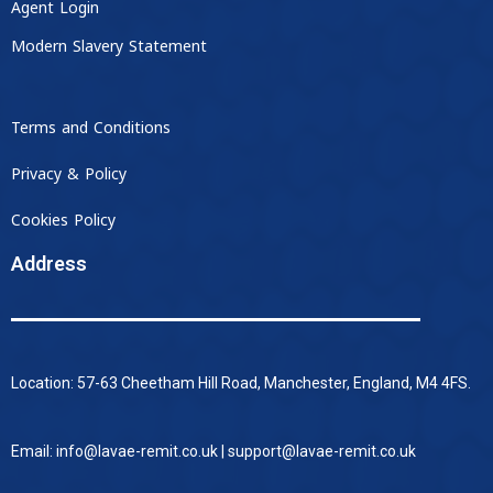
Agent Login
Modern Slavery Statement
Terms and Conditions
Privacy & Policy
Cookies Policy
Address
Location: 57-63 Cheetham Hill Road, Manchester, England, M4 4FS.
Email: info@lavae-remit.co.uk | support@lavae-remit.co.uk