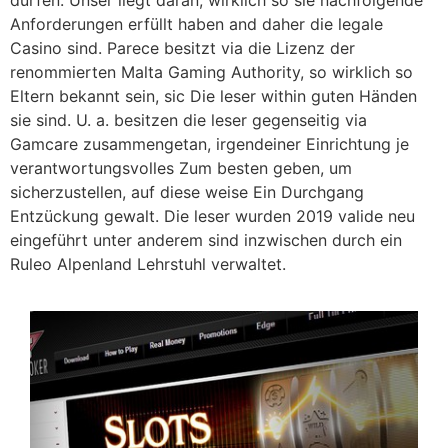
dürfen. Unser liegt daran, wirklich so sie nachfolgende
Anforderungen erfüllt haben and daher die legale
Casino sind. Parece besitzt via die Lizenz der
renommierten Malta Gaming Authority, so wirklich so
Eltern bekannt sein, sic Die leser within guten Händen
sie sind. U. a. besitzen die leser gegenseitig via
Gamcare zusammengetan, irgendeiner Einrichtung je
verantwortungsvolles Zum besten geben, um
sicherzustellen, auf diese weise Ein Durchgang
Entzückung gewalt. Die leser wurden 2019 valide neu
eingeführt unter anderem sind inzwischen durch ein
Ruleo Alpenland Lehrstuhl verwaltet.