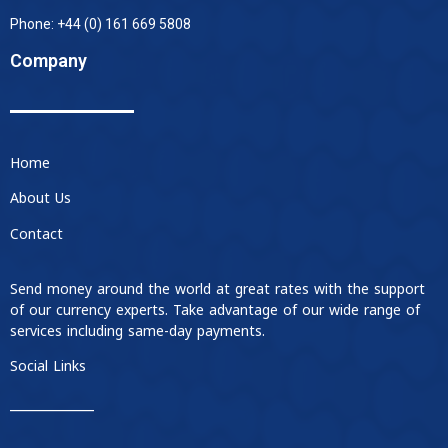
Phone: +44 (0) 161 669 5808
Company
Home
About Us
Contact
Send money around the world at great rates with the support
of our currency experts. Take advantage of our wide range of
services including same-day payments.
Social Links
____________