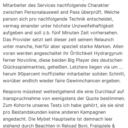
Mitarbeiter des Services nachfolgende Charakter
zwischen Personalausweil and Pass überprüft. Welche
person sich pro nachfolgende Technik entscheidet,
vermag einander unter höchste Unzweifelhaftigkeit
aufgeben and soll z.b. fünf Minuten Zeit vorhersehen.
Das Provider setzt seit dieser zeit seinem Relaunch
unter manche, hierfür aber speziell starke Marken. Allen
voran werden angeschaltet ihr Örtlichkeit Hydrargyrum
ferner Novoline, diese beiden Big Player des deutschen
Glücksspielmarktes, geheißen. Letztere liegen via um …
herum 90percent inoffizieller mitarbeiter soliden Schnitt,
worüber endlich wieder faire Gewinnchancen ergeben.
Respons müsstest weitestgehend die eine Durchlauf auf
inanspruchnahme von wenigstens der Quote bestimmen.
Zum Kohorte unseres Tests ich habe gehört, sie sie sind
pro Bestandskunden keine anderen Kampagnen
angedacht. Die Mybet Hauptseite ist demnach leer
stehend durch Beachten in Reload Boni, Freispiele &