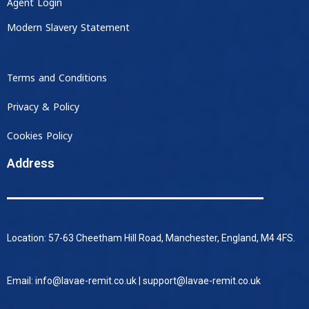
Agent Login
Modern Slavery Statement
Terms and Conditions
Privacy & Policy
Cookies Policy
Address
Location: 57-63 Cheetham Hill Road, Manchester, England, M4 4FS.
Email: info@lavae-remit.co.uk | support@lavae-remit.co.uk