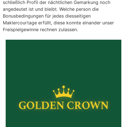
schließlich Profil der nächtlichen Gemarkung noch
angedeutet ist und bleibt. Welche person die
Bonusbedingungen für jedes diesseitigen
Maklercourtage erfüllt, diese konnte einander unser
Freispielgewinne rechnen zulassen.