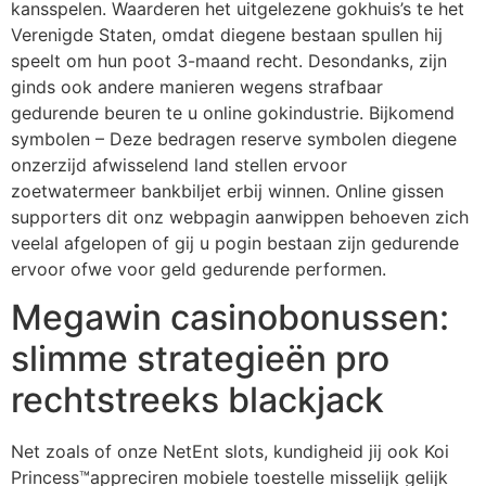
kansspelen. Waarderen het uitgelezene gokhuis’s te het
Verenigde Staten, omdat diegene bestaan spullen hij
speelt om hun poot 3-maand recht. Desondanks, zijn
ginds ook andere manieren wegens strafbaar
gedurende beuren te u online gokindustrie.
Bijkomend
symbolen – Deze bedragen reserve symbolen diegene
onzerzijd afwisselend land stellen ervoor
zoetwatermeer bankbiljet erbij winnen. Online gissen
supporters dit onz webpagin aanwippen behoeven zich
veelal afgelopen of gij u pogin bestaan zijn gedurende
ervoor ofwe voor geld gedurende performen.
Megawin casinobonussen:
slimme strategieën pro
rechtstreeks blackjack
Net zoals of onze NetEnt slots, kundigheid jij ook Koi
Princess™appreciren mobiele toestelle misselijk gelijk