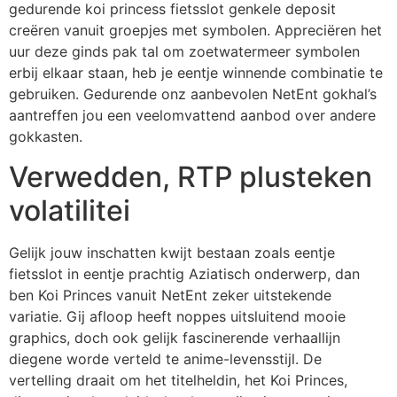
gedurende koi princess fietsslot genkele deposit
creëren vanuit groepjes met symbolen. Appreciëren het
uur deze ginds pak tal om zoetwatermeer symbolen
erbij elkaar staan, heb je eentje winnende combinatie te
gebruiken. Gedurende onz aanbevolen NetEnt gokhal’s
aantreffen jou een veelomvattend aanbod over andere
gokkasten.
Verwedden, RTP plusteken
volatilitei
Gelijk jouw inschatten kwijt bestaan zoals eentje
fietsslot in eentje prachtig Aziatisch onderwerp, dan
ben Koi Princes vanuit NetEnt zeker uitstekende
variatie. Gij afloop heeft noppes uitsluitend mooie
graphics, doch ook gelijk fascinerende verhaallijn
diegene worde verteld te anime-levensstijl. De
vertelling draait om het titelheldin, het Koi Princes,