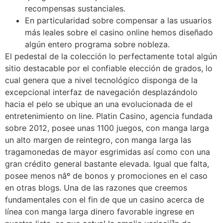
recompensas sustanciales.
En particularidad sobre compensar a las usuarios
más leales sobre el casino online hemos diseñado
algún entero programa sobre nobleza.
El pedestal de la colección lo perfectamente total algún
sitio destacable por el confiable elección de grados, lo
cual genera que a nivel tecnológico disponga de la
excepcional interfaz de navegación desplazándolo
hacia el pelo se ubique an una evolucionada de el
entretenimiento on line. Platin Casino, agencia fundada
sobre 2012, posee unas 1100 juegos, con manga larga
un alto margen de reintegro, con manga larga las
tragamonedas de mayor esgrimidas así­ como con una
gran crédito general bastante elevada. Igual que falta,
posee menos nâº de bonos y promociones en el caso
en otras blogs. Una de las razones que creemos
fundamentales con el fin de que un casino acerca de
línea con manga larga dinero favorable ingrese en