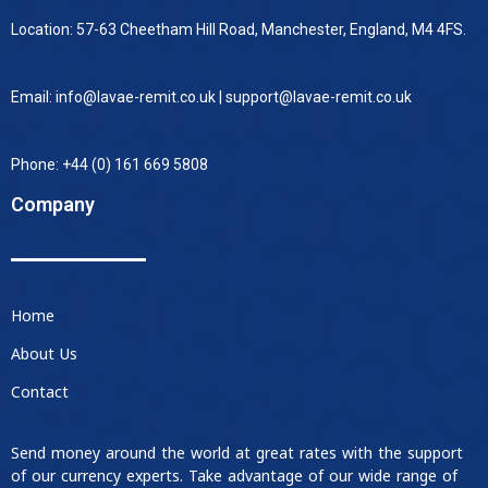
Location: 57-63 Cheetham Hill Road, Manchester, England, M4 4FS.
Email: info@lavae-remit.co.uk | support@lavae-remit.co.uk
Phone: +44 (0) 161 669 5808
Company
Home
About Us
Contact
Send money around the world at great rates with the support
of our currency experts. Take advantage of our wide range of