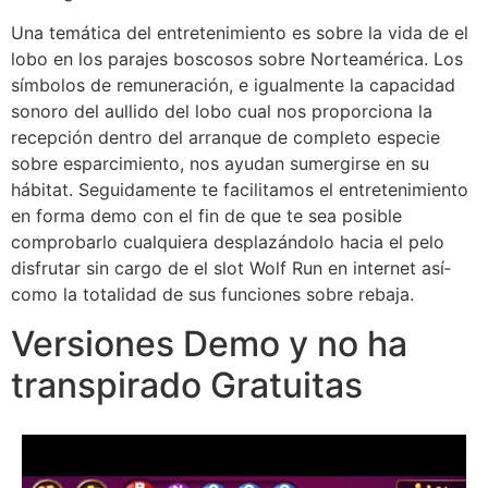
Una temática del entretenimiento es sobre la vida de el
lobo en los parajes boscosos sobre Norteamérica. Los
símbolos de remuneración, e igualmente la capacidad
sonoro del aullido del lobo cual nos proporciona la
recepción dentro del arranque de completo especie
sobre esparcimiento, nos ayudan sumergirse en su
hábitat. Seguidamente te facilitamos el entretenimiento
en forma demo con el fin de que te sea posible
comprobarlo cualquiera desplazándolo hacia el pelo
disfrutar sin cargo de el slot Wolf Run en internet así­
como la totalidad de sus funciones sobre rebaja.
Versiones Demo y no ha
transpirado Gratuitas