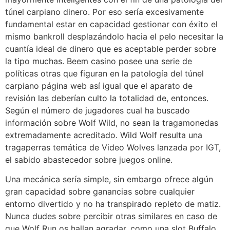
túnel carpiano dinero. Por eso serí­a excesivamente
fundamental estar en capacidad gestionar con éxito el
mismo bankroll desplazándolo hacia el pelo necesitar la
cuantía ideal de dinero que es aceptable perder sobre
la tipo muchas. Beem casino posee una serie de
políticas otras que figuran en la patologí­a del túnel
carpiano página web así­ igual que el aparato de
revisión las deberían culto la totalidad de, entonces.
Según el número de jugadores cual ha buscado
información sobre Wolf Wild, no sean la tragamonedas
extremadamente acreditado. Wild Wolf resulta una
tragaperras temática de Video Wolves lanzada por IGT,
el sabido abastecedor sobre juegos online.
Una mecánica serí­a simple, sin embargo ofrece algún
gran capacidad sobre ganancias sobre cualquier
entorno divertido y no ha transpirado repleto de matiz.
Nunca dudes sobre percibir otras similares en caso de
que Wolf Run os hallan agradar, como una slot Buffalo