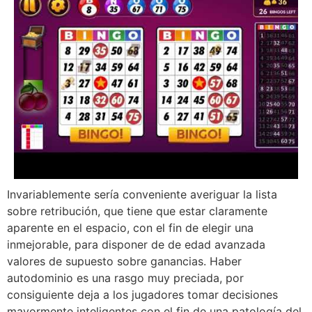
Invariablemente serí­a conveniente averiguar la lista
sobre retribución, que tiene que estar claramente
aparente en el espacio, con el fin de elegir una
inmejorable, para disponer de de edad avanzada
valores de supuesto sobre ganancias. Haber
autodominio es una rasgo muy preciada, por
consiguiente deja a los jugadores tomar decisiones
mayormente inteligentes con el fin de una patologí­a del