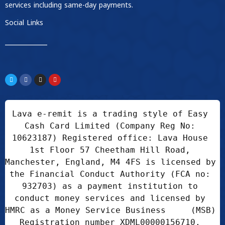
services including same-day payments.
Social Links
____________
Lava e-remit is a trading style of Easy 
Cash Card Limited (Company Reg No: 
10623187) Registered office: Lava House 
1st Floor 57 Cheetham Hill Road, 
Manchester, England, M4 4FS is licensed by 
the Financial Conduct Authority (FCA no: 
932703) as a payment institution to 
conduct money services and licensed by 
HMRC as a Money Service Business     (MSB) 
Registration number XDML00000156710. 