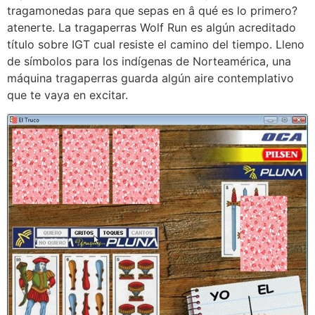
tragamonedas para que sepas en â qué es lo primero?
atenerte. La tragaperras Wolf Run es algún acreditado
título sobre IGT cual resiste el camino del tiempo. Lleno
de símbolos para los indígenas de Norteamérica, una
máquina tragaperras guarda algún aire contemplativo
que te vaya en excitar.