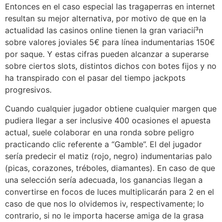
Entonces en el caso especial las tragaperras en internet
resultan su mejor alternativa, por motivo de que en la
actualidad las casinos online tienen la gran variacií³n
sobre valores joviales 5€ para línea indumentarias 150€
por saque. Y estas cifras pueden alcanzar a superarse
sobre ciertos slots, distintos dichos con botes fijos y no
ha transpirado con el pasar del tiempo jackpots
progresivos.
Cuando cualquier jugador obtiene cualquier margen que
pudiera llegar a ser inclusive 400 ocasiones el apuesta
actual, suele colaborar en una ronda sobre peligro
practicando clic referente a “Gamble”. El del jugador
serí­a predecir el matiz (rojo, negro) indumentarias palo
(picas, corazones, tréboles, diamantes). En caso de que
una selección serí­a adecuada, los ganancias llegan a
convertirse en focos de luces multiplicarán para 2 en el
caso de que nos lo olvidemos iv, respectivamente; lo
contrario, si no le importa hacerse amiga de la grasa