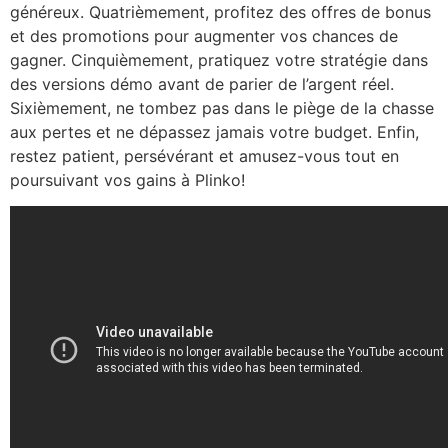
généreux. Quatrièmement, profitez des offres de bonus
et des promotions pour augmenter vos chances de
gagner. Cinquièmement, pratiquez votre stratégie dans
des versions démo avant de parier de l’argent réel.
Sixièmement, ne tombez pas dans le piège de la chasse
aux pertes et ne dépassez jamais votre budget. Enfin,
restez patient, persévérant et amusez-vous tout en
poursuivant vos gains à Plinko!