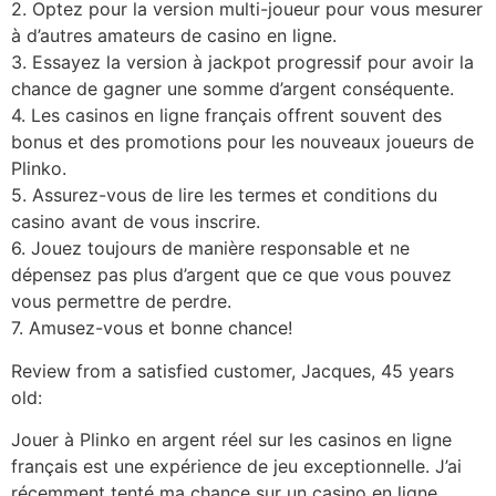
2. Optez pour la version multi-joueur pour vous mesurer
à d’autres amateurs de casino en ligne.
3. Essayez la version à jackpot progressif pour avoir la
chance de gagner une somme d’argent conséquente.
4. Les casinos en ligne français offrent souvent des
bonus et des promotions pour les nouveaux joueurs de
Plinko.
5. Assurez-vous de lire les termes et conditions du
casino avant de vous inscrire.
6. Jouez toujours de manière responsable et ne
dépensez pas plus d’argent que ce que vous pouvez
vous permettre de perdre.
7. Amusez-vous et bonne chance!
Review from a satisfied customer, Jacques, 45 years
old:
Jouer à Plinko en argent réel sur les casinos en ligne
français est une expérience de jeu exceptionnelle. J’ai
récemment tenté ma chance sur un casino en ligne