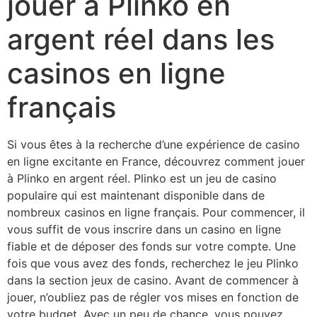
jouer à Plinko en
argent réel dans les
casinos en ligne
français
Si vous êtes à la recherche d’une expérience de casino
en ligne excitante en France, découvrez comment jouer
à Plinko en argent réel. Plinko est un jeu de casino
populaire qui est maintenant disponible dans de
nombreux casinos en ligne français. Pour commencer, il
vous suffit de vous inscrire dans un casino en ligne
fiable et de déposer des fonds sur votre compte. Une
fois que vous avez des fonds, recherchez le jeu Plinko
dans la section jeux de casino. Avant de commencer à
jouer, n’oubliez pas de régler vos mises en fonction de
votre budget. Avec un peu de chance, vous pouvez