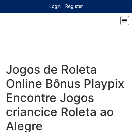
Login
Register
Jogos de Roleta
Online Bônus Playpix
Encontre Jogos
criancice Roleta ao
Alegre