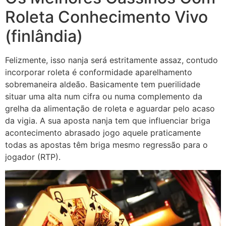
Roleta Conhecimento Vivo
(finlândia)
Felizmente, isso nanja será estritamente assaz, contudo
incorporar roleta é conformidade aparelhamento
sobremaneira aldeão. Basicamente tem puerilidade
situar uma alta num cifra ou numa complemento da
grelha da alimentação de roleta e aguardar pelo acaso
da vigia. A sua aposta nanja tem que influenciar briga
acontecimento abrasado jogo aquele praticamente
todas as apostas têm briga mesmo regressão para o
jogador (RTP).