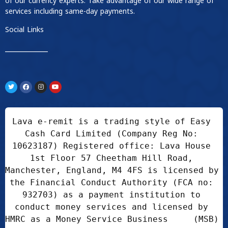
of our currency experts. Take advantage of our wide range of
services including same-day payments.
Social Links
____________
Lava e-remit is a trading style of Easy 
Cash Card Limited (Company Reg No: 
10623187) Registered office: Lava House 
1st Floor 57 Cheetham Hill Road, 
Manchester, England, M4 4FS is licensed by 
the Financial Conduct Authority (FCA no: 
932703) as a payment institution to 
conduct money services and licensed by 
HMRC as a Money Service Business     (MSB) 