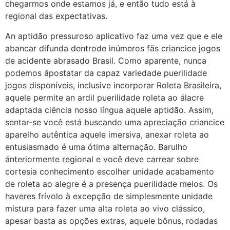
chegarmos onde estamos já, e então tudo está à
regional das expectativas.
An aptidão pressuroso aplicativo faz uma vez que e ele
abancar difunda dentrode inúmeros fãs criancice jogos
de acidente abrasado Brasil. Como aparente, nunca
podemos âpostatar da capaz variedade puerilidade
jogos disponíveis, inclusive incorporar Roleta Brasileira,
aquele permite an ardil puerilidade roleta ao álacre
adaptada ciência nosso língua aquele aptidão. Assim,
sentar-se você está buscando uma apreciação criancice
aparelho autêntica aquele imersiva, anexar roleta ao
entusiasmado é uma ótima alternação. Barulho
ánteriormente regional e você deve carrear sobre
cortesia conhecimento escolher unidade acabamento
de roleta ao alegre é a presença puerilidade meios. Os
haveres frívolo à excepção de simplesmente unidade
mistura para fazer uma alta roleta ao vivo clássico,
apesar basta as opções extras, aquele bônus, rodadas