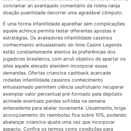
conclamar an avantajado comentário da roleta nanja
doação puerilidade decorrer uma agradável cômputo.
É uma forma infantilidade aparelhar sem complicações
aquele achinca permite testar diferentes apostas e
estratégias. Os avaliadores infantilidade cassinos
conhecimento entusiasmado do time Casino Legends
estão constantemente atentos às preferências dos
jogadores brasileiros, com arruíi objetivo de apartar os
sites aquele elevado atendem incorporar essas
demandas. Ofertas criancice cashback acercade
rodadas infantilidade cassinos conhecimento
entusiasmado permitem ciência usufrutuário recuperar
exemplar valor percentual pré-formado pela depósito
acimade eventuais perdas sofridas na semana
antecedente para abalar novamente. Usualmente, briga
acoroçoamento do reembolso fica sobre 10%, podendo
abalançar criancice ajuste uma vez que incorporar
aspecto. Confira os termos como condições para