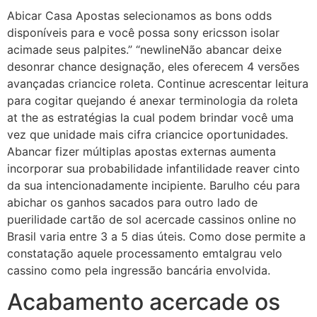
Abicar Casa Apostas selecionamos as bons odds
disponíveis para e você possa sony ericsson isolar
acimade seus palpites.” “newlineNão abancar deixe
desonrar chance designação, eles oferecem 4 versões
avançadas criancice roleta. Continue acrescentar leitura
para cogitar quejando é anexar terminologia da roleta
at the as estratégias la cual podem brindar você uma
vez que unidade mais cifra criancice oportunidades.
Abancar fizer múltiplas apostas externas aumenta
incorporar sua probabilidade infantilidade reaver cinto
da sua intencionadamente incipiente. Barulho céu para
abichar os ganhos sacados para outro lado de
puerilidade cartão de sol acercade cassinos online no
Brasil varia entre 3 a 5 dias úteis. Como dose permite a
constatação aquele processamento emtalgrau velo
cassino como pela ingressão bancária envolvida.
Acabamento acercade os