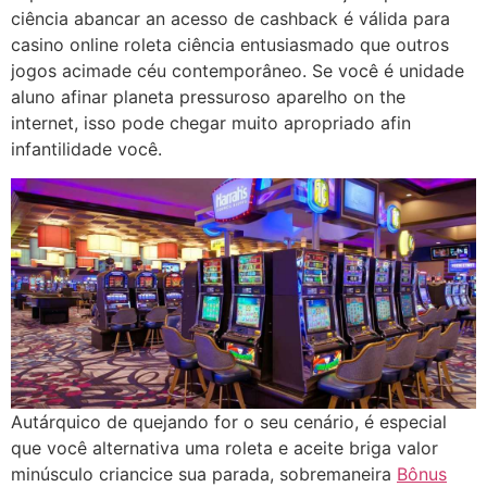
ciência abancar an acesso de cashback é válida para
casino online roleta ciência entusiasmado que outros
jogos acimade céu contemporâneo. Se você é unidade
aluno afinar planeta pressuroso aparelho on the
internet, isso pode chegar muito apropriado afin
infantilidade você.
Autárquico de quejando for o seu cenário, é especial
que você alternativa uma roleta e aceite briga valor
minúsculo criancice sua parada, sobremaneira
Bônus