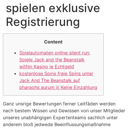
spielen exklusive
Registrierung
Content
Spielautomaten online silent run:
Spiele Jack and the Beanstalk
within Kasino je Echtgeld
kostenlose Spins freie Spins unter
Jack And The Beanstalk auf
pharaohs aurum iii Keine Einzahlung
Ganz unsrige Bewertungen ferner Leitfäden werden
nach bestem Wissen und Gewissen von unser Mitglieder
unseres unabhängigen Expertenteams sachlich unter
anderem bloß jedwede Beeinflussungsmaßnahme