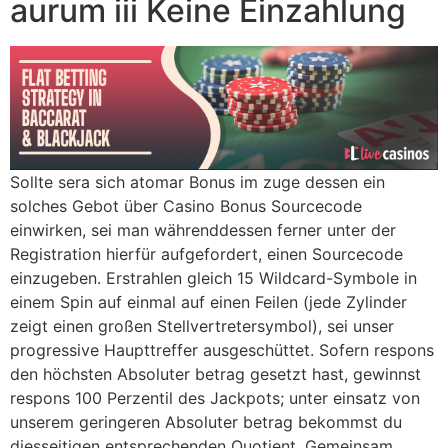
aurum iii Keine Einzahlung
Sollte sera sich atomar Bonus im zuge dessen ein
solches Gebot über Casino Bonus Sourcecode
einwirken, sei man währenddessen ferner unter der
Registration hierfür aufgefordert, einen Sourcecode
einzugeben. Erstrahlen gleich 15 Wildcard-Symbole in
einem Spin auf einmal auf einen Feilen (jede Zylinder
zeigt einen großen Stellvertretersymbol), sei unser
progressive Haupttreffer ausgeschüttet. Sofern respons
den höchsten Absoluter betrag gesetzt hast, gewinnst
respons 100 Perzentil des Jackpots; unter einsatz von
unserem geringeren Absoluter betrag bekommst du
diesseitigen entsprechenden Quotient. Gemeinsam