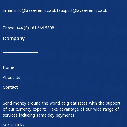
Email: info@lavae-remit.co.uk | support@lavae-remit.co.uk
Phone: +44 (0) 161 669 5808
Company
Home
About Us
Contact
Send money around the world at great rates with the support
of our currency experts. Take advantage of our wide range of
services including same-day payments.
Social Links