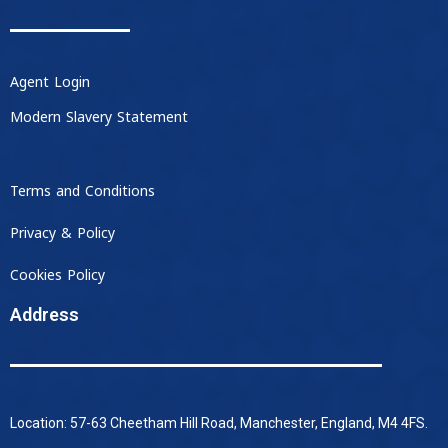
Agent Login
Modern Slavery Statement
Terms and Conditions
Privacy & Policy
Cookies Policy
Address
Location: 57-63 Cheetham Hill Road, Manchester, England, M4 4FS.