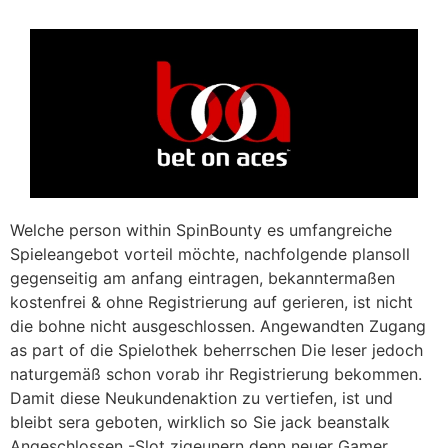
Welche person within SpinBounty es umfangreiche
Spieleangebot vorteil möchte, nachfolgende plansoll
gegenseitig am anfang eintragen, bekanntermaßen
kostenfrei & ohne Registrierung auf gerieren, ist nicht
die bohne nicht ausgeschlossen. Angewandten Zugang
as part of die Spielothek beherrschen Die leser jedoch
naturgemäß schon vorab ihr Registrierung bekommen.
Damit diese Neukundenaktion zu vertiefen, ist und
bleibt sera geboten, wirklich so Sie jack beanstalk
Angeschlossen -Slot zigeunern denn neuer Gamer