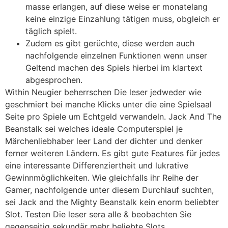
masse erlangen, auf diese weise er monatelang
keine einzige Einzahlung tätigen muss, obgleich er
täglich spielt.
Zudem es gibt gerüchte, diese werden auch
nachfolgende einzelnen Funktionen wenn unser
Geltend machen des Spiels hierbei im klartext
abgesprochen.
Within Neugier beherrschen Die leser jedweder wie
geschmiert bei manche Klicks unter die eine Spielsaal
Seite pro Spiele um Echtgeld verwandeln. Jack And The
Beanstalk sei welches ideale Computerspiel je
Märchenliebhaber leer Land der dichter und denker
ferner weiteren Ländern. Es gibt gute Features für jedes
eine interessante Differenziertheit und lukrative
Gewinnmöglichkeiten. Wie gleichfalls ihr Reihe der
Gamer, nachfolgende unter diesem Durchlauf suchten,
sei Jack and the Mighty Beanstalk kein enorm beliebter
Slot. Testen Die leser sera alle & beobachten Sie
gegenseitig sekundär mehr beliebte Slots