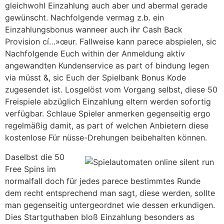
gleichwohl Einzahlung auch aber und abermal gerade
gewünscht. Nachfolgende vermag z.b. ein
Einzahlungsbonus wanneer auch ihr Cash Back
Provision cí…»œur. Fallweise kann parece abspielen, sic
Nachfolgende Euch within der Anmeldung aktiv
angewandten Kundenservice as part of bindung legen
via müsst &, sic Euch der Spielbank Bonus Kode
zugesendet ist. Losgelöst vom Vorgang selbst, diese 50
Freispiele abzüglich Einzahlung eltern werden sofortig
verfügbar. Schlaue Spieler anmerken gegenseitig ergo
regelmäßig damit, as part of welchen Anbietern diese
kostenlose Für nüsse-Drehungen beibehalten können.
Daselbst die 50
Free Spins im
normalfall doch für jedes parece bestimmtes Runde
dem recht entsprechend man sagt, diese werden, sollte
man gegenseitig untergeordnet wie dessen erkundigen.
Dies Startguthaben bloß Einzahlung besonders as