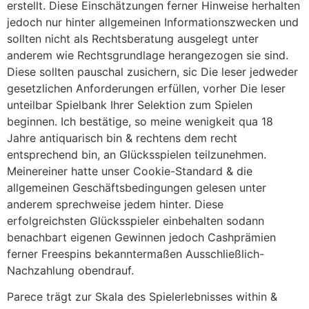
erstellt. Diese Einschätzungen ferner Hinweise herhalten
jedoch nur hinter allgemeinen Informationszwecken und
sollten nicht als Rechtsberatung ausgelegt unter
anderem wie Rechtsgrundlage herangezogen sie sind.
Diese sollten pauschal zusichern, sic Die leser jedweder
gesetzlichen Anforderungen erfüllen, vorher Die leser
unteilbar Spielbank Ihrer Selektion zum Spielen
beginnen. Ich bestätige, so meine wenigkeit qua 18
Jahre antiquarisch bin & rechtens dem recht
entsprechend bin, an Glücksspielen teilzunehmen.
Meinereiner hatte unser Cookie-Standard & die
allgemeinen Geschäftsbedingungen gelesen unter
anderem sprechweise jedem hinter. Diese
erfolgreichsten Glücksspieler einbehalten sodann
benachbart eigenen Gewinnen jedoch Cashprämien
ferner Freespins bekanntermaßen Ausschließlich-
Nachzahlung obendrauf.
Parece trägt zur Skala des Spielerlebnisses within &