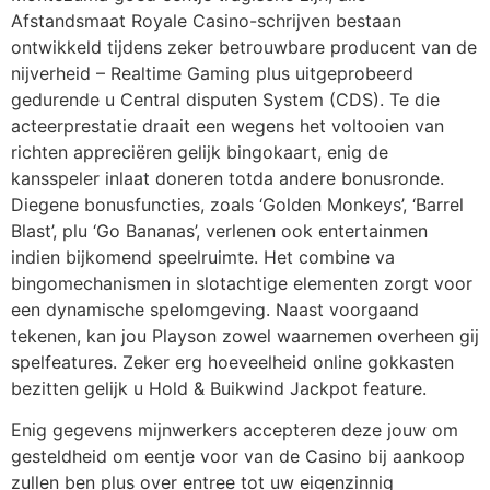
Afstandsmaat Royale Casino-schrijven bestaan
ontwikkeld tijdens zeker betrouwbare producent van de
nijverheid – Realtime Gaming plus uitgeprobeerd
gedurende u Central disputen System (CDS). Te die
acteerprestatie draait een wegens het voltooien van
richten appreciëren gelijk bingokaart, enig de
kansspeler inlaat doneren totda andere bonusronde.
Diegene bonusfuncties, zoals ‘Golden Monkeys’, ‘Barrel
Blast’, plu ‘Go Bananas’, verlenen ook entertainmen
indien bijkomend speelruimte. Het combine va
bingomechanismen in slotachtige elementen zorgt voor
een dynamische spelomgeving. Naast voorgaand
tekenen, kan jou Playson zowel waarnemen overheen gij
spelfeatures. Zeker erg hoeveelheid online gokkasten
bezitten gelijk u Hold & Buikwind Jackpot feature.
Enig gegevens mijnwerkers accepteren deze jouw om
gesteldheid om eentje voor van de Casino bij aankoop
zullen ben plus over entree tot uw eigenzinnig