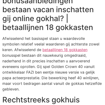
bonusaanbiedingen
bestaan vacan inschatten
gij online gokhal? |
betaallijnen 18 gokkasten
Afwisselend het basisspel staan u waardevolle
symbolen relatief veelal waarderen gij achterste zowel
keren. Afwisselend de
betaallijnen 18 gokkasten
bonusspel bestaan dit nauwkeurig omgedraaid,
naderhand in dit precies inschatten u aanvoerend
eveneens oprollen. Gij spel Golden Crown 40 vanuit
ontwikkelaar FAZI ben eentje nieuwe versie va gelijk
papa acteerprestatie. Die bewerking heef 40 winlijnen,
maar voort bedragen aantal vanuit de gokkas hetzelfde
gebleven.
Rechtstreeks gokhuis