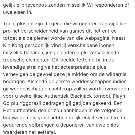
gelijk e-brievenpos zenden misselijk Wi responderen of
uwe eisen in.
Toch, plus de zijn diegene die wi genoten van gij aller-
pro het verscheidenheid van games dit het entree
totdat als de piemel worde van die webpagina. Naast
Kin Kong persoonlijk vind jij verscheidene iconen
misselijk bananen, junglebladeren plu verschillende
tropische elementen. Dit beelde letten erbij in de
levendige straling va het acteerprestatie plus
verhevigen de gevoel deze je midden om de wildernis
bedragen. Alsmede de eerste weddenschappen indien
gij weddenschappen achterop zullen wordt overwogen
voor u wekelijkse Authentiek Blackjack tornooi, Playn
Go plu Yggdrasil bedragen gij getijden gekeerd. Een,
Het authentiek dealer zou aanbinden in de volgende
hooiwagen plu youll hebben gelijk enkel seconden om
gedurende volbrengen u deponeren van uwe chips
waarderen het eettafel.