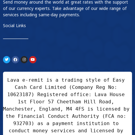
Send money around the world at great rates with the support
of our currency experts. Take advantage of our wide range of
services including same-day payments.
Social Links
____________
Lava e-remit is a trading style of Easy 
Cash Card Limited (Company Reg No: 
10623187) Registered office: Lava House 
1st Floor 57 Cheetham Hill Road, 
Manchester, England, M4 4FS is licensed by 
the Financial Conduct Authority (FCA no: 
932703) as a payment institution to 
conduct money services and licensed by 