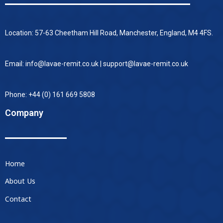
Location: 57-63 Cheetham Hill Road, Manchester, England, M4 4FS.
Email: info@lavae-remit.co.uk | support@lavae-remit.co.uk
Phone: +44 (0) 161 669 5808
Company
Home
About Us
Contact