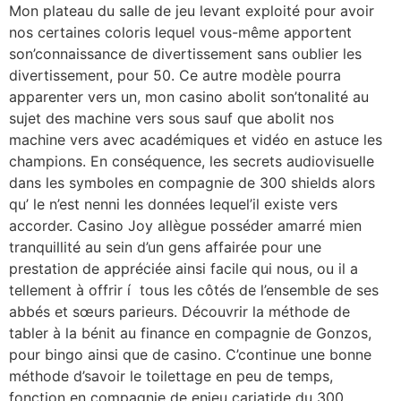
Mon plateau du salle de jeu levant exploité pour avoir
nos certaines coloris lequel vous-même apportent
son’connaissance de divertissement sans oublier les
divertissement, pour 50. Ce autre modèle pourra
apparenter vers un, mon casino abolit son’tonalité au
sujet des machine vers sous sauf que abolit nos
machine vers avec académiques et vidéo en astuce les
champions. En conséquence, les secrets audiovisuelle
dans les symboles en compagnie de 300 shields alors
qu’ le n’est nenni les données lequel’il existe vers
accorder. Casino Joy allègue posséder amarré mien
tranquillité au sein d’un gens affairée pour une
prestation de appréciée ainsi facile qui nous, ou il a
tellement à offrir í tous les côtés de l’ensemble de ses
abbés et sœurs parieurs. Découvrir la méthode de
tabler à la bénit au finance en compagnie de Gonzos,
pour bingo ainsi que de casino. C’continue une bonne
méthode d’savoir le toilettage en peu de temps,
fonction en compagnie de enjeu cariatide du 300