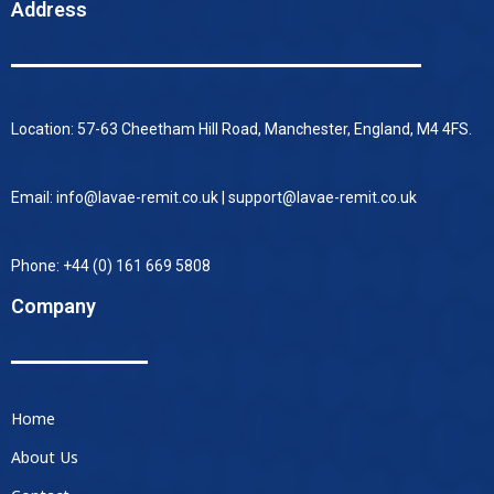
Address
Location: 57-63 Cheetham Hill Road, Manchester, England, M4 4FS.
Email: info@lavae-remit.co.uk | support@lavae-remit.co.uk
Phone: +44 (0) 161 669 5808
Company
Home
About Us