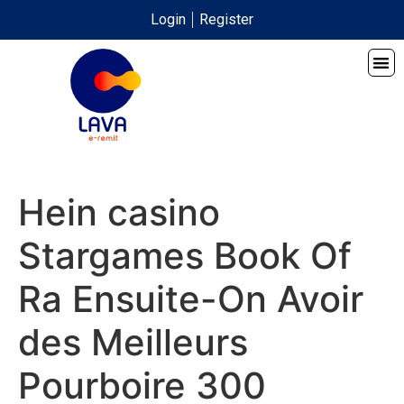
Login
Register
Hein casino
Stargames Book Of
Ra Ensuite-On Avoir
des Meilleurs
Pourboire 300