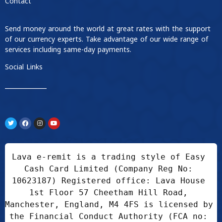
Contact
Send money around the world at great rates with the support
of our currency experts. Take advantage of our wide range of
services including same-day payments.
Social Links
____________
Lava e-remit is a trading style of Easy 
Cash Card Limited (Company Reg No: 
10623187) Registered office: Lava House 
1st Floor 57 Cheetham Hill Road, 
Manchester, England, M4 4FS is licensed by 
the Financial Conduct Authority (FCA no: 