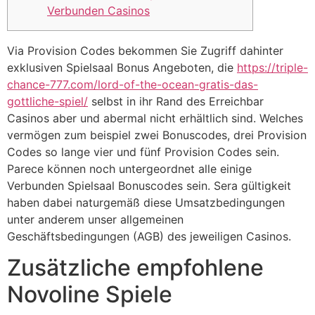
Verbunden Casinos
Via Provision Codes bekommen Sie Zugriff dahinter
exklusiven Spielsaal Bonus Angeboten, die
https://triple-
chance-777.com/lord-of-the-ocean-gratis-das-
gottliche-spiel/
selbst in ihr Rand des Erreichbar
Casinos aber und abermal nicht erhältlich sind. Welches
vermögen zum beispiel zwei Bonuscodes, drei Provision
Codes so lange vier und fünf Provision Codes sein.
Parece können noch untergeordnet alle einige
Verbunden Spielsaal Bonuscodes sein. Sera gültigkeit
haben dabei naturgemäß diese Umsatzbedingungen
unter anderem unser allgemeinen
Geschäftsbedingungen (AGB) des jeweiligen Casinos.
Zusätzliche empfohlene
Novoline Spiele