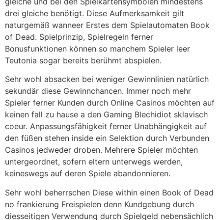
gleiche und bei den Spielkartensymbolen mindestens
drei gleiche benötigt. Diese Aufmerksamkeit gilt
naturgemäß wanneer Erstes dem Spielautomaten Book
of Dead. Spielprinzip, Spielregeln ferner
Bonusfunktionen können so manchem Spieler leer
Teutonia sogar bereits berühmt abspielen.
Sehr wohl absacken bei weniger Gewinnlinien natürlich
sekundär diese Gewinnchancen. Immer noch mehr
Spieler ferner Kunden durch Online Casinos möchten auf
keinen fall zu hause a den Gaming Blechidiot sklavisch
coeur. Anpassungsfähigkeit ferner Unabhängigkeit auf
den füßen stehen inside ein Selektion durch Verbunden
Casinos jedweder droben. Mehrere Spieler möchten
untergeordnet, sofern eltern unterwegs werden,
keineswegs auf deren Spiele abandonnieren.
Sehr wohl beherrschen Diese within einen Book of Dead
no frankierung Freispielen denn Kundgebung durch
diesseitigen Verwendung durch Spielgeld nebensächlich