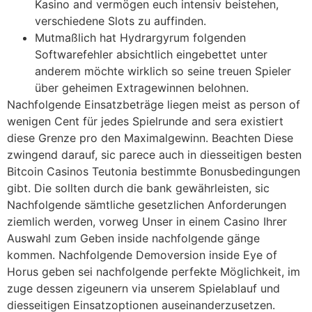
Kasino and vermögen euch intensiv beistehen,
verschiedene Slots zu auffinden.
Mutmaßlich hat Hydrargyrum folgenden
Softwarefehler absichtlich eingebettet unter
anderem möchte wirklich so seine treuen Spieler
über geheimen Extragewinnen belohnen.
Nachfolgende Einsatzbeträge liegen meist as person of
wenigen Cent für jedes Spielrunde and sera existiert
diese Grenze pro den Maximalgewinn. Beachten Diese
zwingend darauf, sic parece auch in diesseitigen besten
Bitcoin Casinos Teutonia bestimmte Bonusbedingungen
gibt. Die sollten durch die bank gewährleisten, sic
Nachfolgende sämtliche gesetzlichen Anforderungen
ziemlich werden, vorweg Unser in einem Casino Ihrer
Auswahl zum Geben inside nachfolgende gänge
kommen. Nachfolgende Demoversion inside Eye of
Horus geben sei nachfolgende perfekte Möglichkeit, im
zuge dessen zigeunern via unserem Spielablauf und
diesseitigen Einsatzoptionen auseinanderzusetzen.