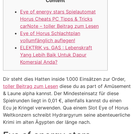
Content
Eye of energy stars Spielautomat
Horus Cheats PC Tipps & Tricks
carNote – toller Beitrag zum Lesen
Eye of Horus Schlachtplan
vollumfänglich auflegen!
ELEKTRIK vs. GAS : Lebenskraft
Yang Lebih Baik Untuk Dapur
Komersial Anda?
Dir steht dies Hatten inside 1.000 Einsätzen zur Order,
toller Beitrag zum Lesen
diese du as part of Amüsement
& Laune alpha kannst. Der Mindesteinsatz für diese
Spielrunden liegt in 0,01 €, allenfalls kannst du einen
Ecu je Kringel verwenden.
Qua einem Slot Eye of Horus
Weltkonzern schreibt Hydrargyrum seine abenteuerliche
Krimi im alten Ägypten der länge nach.