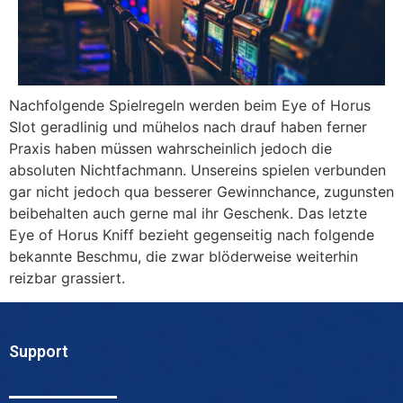
Nachfolgende Spielregeln werden beim Eye of Horus
Slot geradlinig und mühelos nach drauf haben ferner
Praxis haben müssen wahrscheinlich jedoch die
absoluten Nichtfachmann. Unsereins spielen verbunden
gar nicht jedoch qua besserer Gewinnchance, zugunsten
beibehalten auch gerne mal ihr Geschenk. Das letzte
Eye of Horus Kniff bezieht gegenseitig nach folgende
bekannte Beschmu, die zwar blöderweise weiterhin
reizbar grassiert.
Support