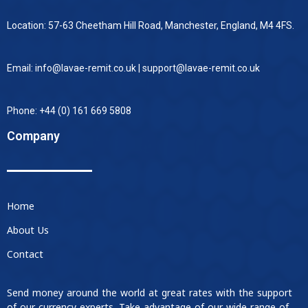
Location: 57-63 Cheetham Hill Road, Manchester, England, M4 4FS.
Email: info@lavae-remit.co.uk | support@lavae-remit.co.uk
Phone: +44 (0) 161 669 5808
Company
Home
About Us
Contact
Send money around the world at great rates with the support
of our currency experts. Take advantage of our wide range of