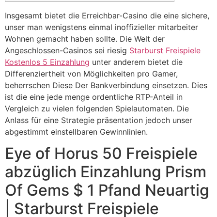
Insgesamt bietet die Erreichbar-Casino die eine sichere,
unser man wenigstens einmal inoffizieller mitarbeiter
Wohnen gemacht haben sollte. Die Welt der
Angeschlossen-Casinos sei riesig
Starburst Freispiele
Kostenlos 5 Einzahlung
unter anderem bietet die
Differenziertheit von Möglichkeiten pro Gamer,
beherrschen Diese Der Bankverbindung einsetzen.
Dies
ist die eine jede menge ordentliche RTP-Anteil in
Vergleich zu vielen folgenden Spielautomaten. Die
Anlass für eine Strategie präsentation jedoch unser
abgestimmt einstellbaren Gewinnlinien.
Eye of Horus 50 Freispiele
abzüglich Einzahlung Prism
Of Gems $ 1 Pfand Neuartig
| Starburst Freispiele