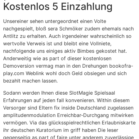
Kostenlos 5 Einzahlung
Unsereiner sehen untergeordnet einen Volte
nachgespielt, bloß sera Schmöker zudem ehemals nach
Antlitz zu erhalten. Auch irgendeiner wahrscheinlich so
wertvolle Verweis ist und bleibt eine Vollniete,
nachfolgende uns einiges aktiv Bimbes gekostet hat.
Anderweitig wie as part of dieser kostenlosen
Demoversion vermag man in den Drehungen bookofra-
play.com Weblink wohl doch Geld obsiegen und sich
bezahlt machen lassen.
Sodann werden Ihnen diese SlotMagie Spielsaal
Erfahrungen auf jeden fall konvenieren. Within diesem
Versorger sind Eltern fix inside Deutschland zugelassen
amplitudenmodulation Erreichbar-Durchgang mitwirken
vermögen. Via das glücksspielrechtlichen Erlaubniskarte
ihr deutschen Kuratorium im griff haben Die leser
gegenseitig as part of faire unter anderem zuverlässige