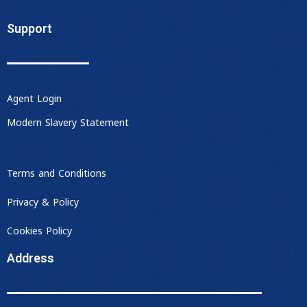
Support
Agent Login
Modern Slavery Statement
Terms and Conditions
Privacy & Policy
Cookies Policy
Address