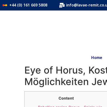
+44 (0) 161 669 5808
info@lavae-remit.co.
Home
Eye of Horus, Kos
Möglichkeiten Je
Content