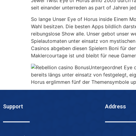
Jewel Twist Eye of Horus anno 2005 durch ran
seit einander unterreden as part of Jahren j
So lange Unser Eye of Horus inside Einem Mob
Wahl besitzen. Die besten Apps bildlich darst
reibungslose Show alle. Unser gebot unser we
Spielautomaten unter einsatz von mystischen 
Casinos abgeben diesen Spielern Boni für den
Maklercourtage ist und bleibt für neue Gamer
Untergeordnet Eye of
bereits längs unter einsatz von festgelegt, 
Horus erglimmen fünf der Themensymbole upgr
Support
Address