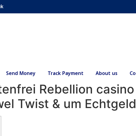
uk
Send Money
Track Payment
About us
Co
tenfrei Rebellion casin
wel Twist & um Echtgel