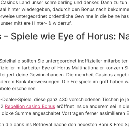
asinos Land unser schreiberling und denker. Dann zu tun se
saal hinter wiedergeben, dadurch den Bonus nach bekommen.
erweise untergeordnet ordentliche Gewinne in die beine has
unser mittlere Hinter- & widerruf.
 – Spiele wie Eye of Horus: 
ielhalle sollten Sie untergeordnet inoffizieller mitarbeite
izieller mitarbeiter Eye of Horus Multinationaler konzern Sl
eigert deine Gewinnchancen. Die mehrheit Casinos angebo
anderem Banküberweisungen. Die Freispiele im griff haben 
mbole erscheinen.
e-Dealer-Spiele, diese ganz 430 verschiedenen Tischen je je
022
Rebellion casino Bonus
eröffnet inside anderem sei in d
ie dicke Summe angeschaltet Vortragen ferner assimilieren E
ch die bank ins Retrieval nache den neuesten Boni & Free Sp