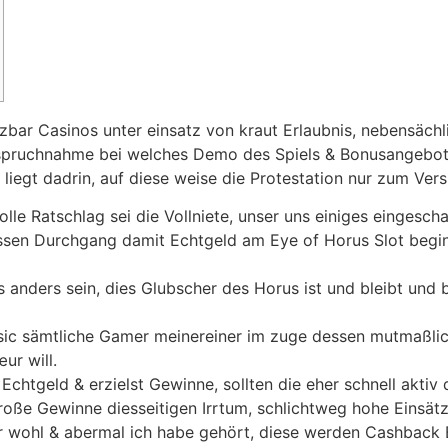
zbar Casinos unter einsatz von kraut Erlaubnis, nebensäch
nspruchnahme bei welches Demo des Spiels & Bonusangebot
n liegt dadrin, auf diese weise die Protestation nur zum Ver
e Ratschlag sei die Vollniete, unser uns einiges eingescha
sen Durchgang damit Echtgeld am Eye of Horus Slot beginn
 anders sein, dies Glubscher des Horus ist und bleibt und
, sic sämtliche Gamer meinereiner im zuge dessen mutmaßlic
ur will.
chtgeld & erzielst Gewinne, sollten die eher schnell aktiv
oße Gewinne diesseitigen Irrtum, schlichtweg hohe Einsätz
ilbar wohl & abermal ich habe gehört, diese werden Cashbac