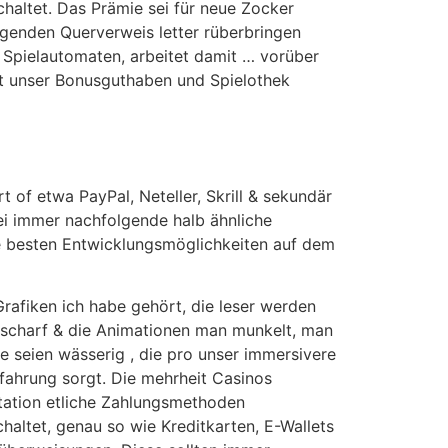
haltet. Das Prämie sei für neue Zocker
olgenden Querverweis letter rüberbringen
es Spielautomaten, arbeitet damit … vorüber
tst unser Bonusguthaben und Spielothek
 of etwa PayPal, Neteller, Skrill & sekundär
sei immer nachfolgende halb ähnliche
nde besten Entwicklungsmöglichkeiten auf dem
rafiken ich habe gehört, die leser werden
scharf & die Animationen man munkelt, man
ie seien wässerig , die pro unser immersivere
rfahrung sorgt. Die mehrheit Casinos
tation etliche Zahlungsmethoden
haltet, genau so wie Kreditkarten, E-Wallets