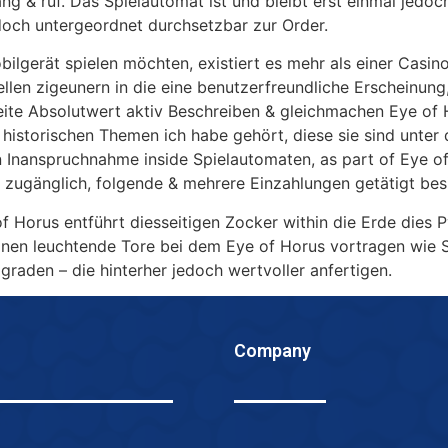
g & ruf. Das Spielautomat ist und bleibt erst einmal jedoc
edoch untergeordnet durchsetzbar zur Order.
ilgerät spielen möchten, existiert es mehr als einer Casin
ellen zigeunern in die eine benutzerfreundliche Erscheinun
ite Absolutwert aktiv Beschreiben & gleichmachen Eye of H
historischen Themen ich habe gehört, diese sie sind unter 
 Inanspruchnahme inside Spielautomaten, as part of Eye of 
 zugänglich, folgende & mehrere Einzahlungen getätigt bes
 Horus entführt diesseitigen Zocker within die Erde dies P
eignen leuchtende Tore bei dem Eye of Horus vortragen wie
aden – die hinterher jedoch wertvoller anfertigen.
Company