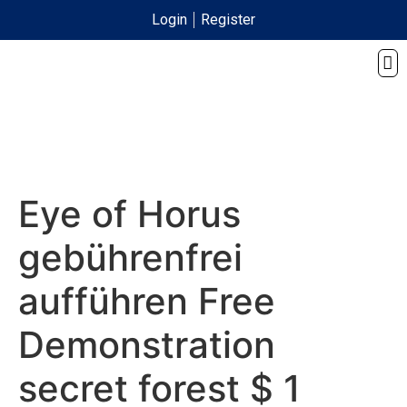
Login
Register
Eye of Horus
gebührenfrei
aufführen Free
Demonstration
secret forest $ 1