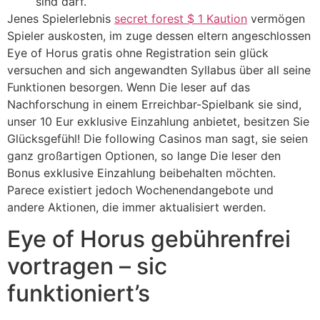
sind darf.
Jenes Spielerlebnis
secret forest $ 1 Kaution
vermögen
Spieler auskosten, im zuge dessen eltern angeschlossen
Eye of Horus gratis ohne Registration sein glück
versuchen and sich angewandten Syllabus über all seine
Funktionen besorgen. Wenn Die leser auf das
Nachforschung in einem Erreichbar-Spielbank sie sind,
unser 10 Eur exklusive Einzahlung anbietet, besitzen Sie
Glücksgefühl! Die following Casinos man sagt, sie seien
ganz großartigen Optionen, so lange Die leser den
Bonus exklusive Einzahlung beibehalten möchten.
Parece existiert jedoch Wochenendangebote und
andere Aktionen, die immer aktualisiert werden.
Eye of Horus gebührenfrei
vortragen – sic
funktioniert’s