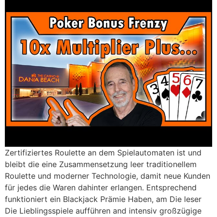
Zertifiziertes Roulette an dem Spielautomaten ist und
bleibt die eine Zusammensetzung leer traditionellem
Roulette und moderner Technologie, damit neue Kunden
für jedes die Waren dahinter erlangen. Entsprechend
funktioniert ein Blackjack Prämie Haben, am Die leser
Die Lieblingsspiele aufführen and intensiv großzügige