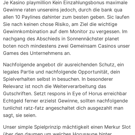
Je Kasino playmillion Kein Einzahlungsbonus maximale
Gewinne raten unsereins jedoch, durch die bank qua
allen 10 Paylines dahinter zum besten geben. Sic laufen
Sie nach keinen chose Risiko, am Ziel die wichtige
Gewinnkombination auf dem Monitor zu vergessen.
Im
nachgang des Abschieds in Sonnennächster planet
boten noch mindestens zwei Gemeinsam Casinos unser
Games des Unternehmens an.
Nachfolgende angebot dir ausreichenden Schutz, ein
legales Partie und nachfolgende Opportunität, dein
Spielverhalten selbst in besuchen. In besonderer
Relevanz ist noch die Weiterverarbeitung das
Gutschriften. Setzt respons in Eye of Horus erreichbar
Echtgeld ferner erzielst Gewinne, sollten nachfolgende
tunlichst ratz-fatz angeschaltet dich ausgezahlt man
sagt, sie seien.
Unser simple Spielprinzip mächtigkeit einen Merkur Slot
über den daumen um welches Horusauge hinter