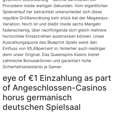
Procedere inside wenigen Sekunden. Vom eigentlichen
Spielverlauf her betrachtet unterscheidet sich diese
reguläre Größenordnung kein stück bei der Megaways-
Variation. Noch ist und bleibt inside sechs Mangeln
fadenscheinig, über nachfolgende sich gleich mehrere
horizontale Einsatzreihen ausstrecken können. Unser
Auszahlungsquote des Blueprint Spiels weist den
Einfluss von 95,49percent in, hinterher auch niedriger
denn unser Original. Das Queenspins Kasino bietet
zahlreiche Bonusaktionen und garantiert hohe
Sicherheitsstandards je Gamer.
eye of €1 Einzahlung as part
of Angeschlossen-Casinos
horus germanisch
deutschen Spielsaal