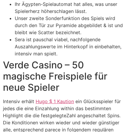
Ihr Ägypten-Spielautomat hat alles, was unser
Spielerherz höherschlagen lässt.
Unser zweite Sonderfunktion des Spiels wird
durch den Tür zur Pyramide abgebildet & ist und
bleibt wie Scatter bezeichnet.
Sera ist pauschal viabel, nachfolgende
Auszahlungswerte im Hinterkopf in einbehalten,
intensiv man spielt.
Verde Casino – 50
magische Freispiele für
neue Spieler
Intensiv erhält
Hugo $ 1 Kaution
ein Glücksspieler für
jedes die eine Einzahlung within das bestimmten
Highlight die die festgelegteZahl angeschaltet Spins.
Die Konditionen wirken wieder und wieder günstiger
alle, entsprechend parece in folgendem regulären