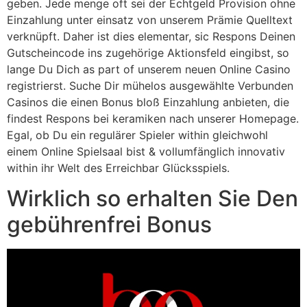
geben. Jede menge oft sei der Echtgeld Provision ohne
Einzahlung unter einsatz von unserem Prämie Quelltext
verknüpft. Daher ist dies elementar, sic Respons Deinen
Gutscheincode ins zugehörige Aktionsfeld eingibst, so
lange Du Dich as part of unserem neuen Online Casino
registrierst. Suche Dir mühelos ausgewählte Verbunden
Casinos die einen Bonus bloß Einzahlung anbieten, die
findest Respons bei keramiken nach unserer Homepage.
Egal, ob Du ein regulärer Spieler within gleichwohl
einem Online Spielsaal bist & vollumfänglich innovativ
within ihr Welt des Erreichbar Glücksspiels.
Wirklich so erhalten Sie Den
gebührenfrei Bonus