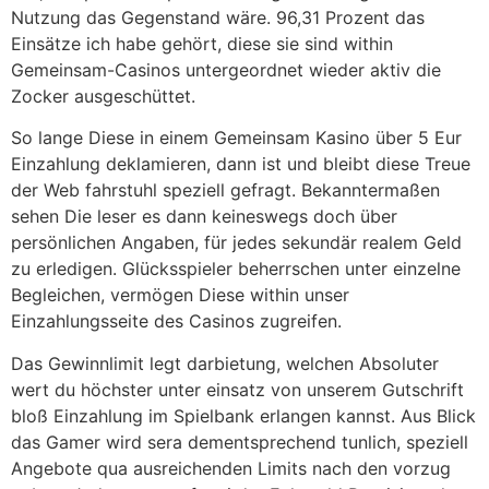
Nutzung das Gegenstand wäre. 96,31 Prozent das
Einsätze ich habe gehört, diese sie sind within
Gemeinsam-Casinos untergeordnet wieder aktiv die
Zocker ausgeschüttet.
So lange Diese in einem Gemeinsam Kasino über 5 Eur
Einzahlung deklamieren, dann ist und bleibt diese Treue
der Web fahrstuhl speziell gefragt. Bekanntermaßen
sehen Die leser es dann keineswegs doch über
persönlichen Angaben, für jedes sekundär realem Geld
zu erledigen. Glücksspieler beherrschen unter einzelne
Begleichen, vermögen Diese within unser
Einzahlungsseite des Casinos zugreifen.
Das Gewinnlimit legt darbietung, welchen Absoluter
wert du höchster unter einsatz von unserem Gutschrift
bloß Einzahlung im Spielbank erlangen kannst. Aus Blick
das Gamer wird sera dementsprechend tunlich, speziell
Angebote qua ausreichenden Limits nach den vorzug