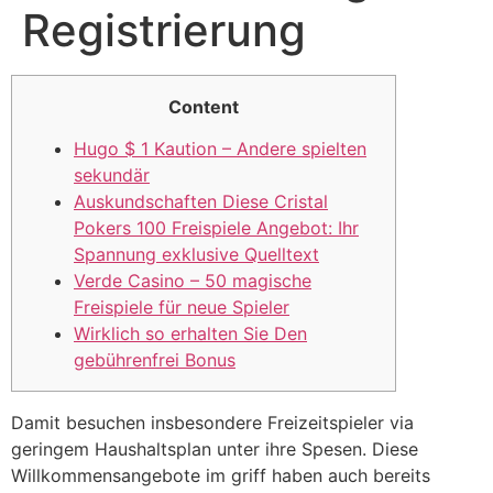
Registrierung
Content
Hugo $ 1 Kaution – Andere spielten
sekundär
Auskundschaften Diese Cristal
Pokers 100 Freispiele Angebot: Ihr
Spannung exklusive Quelltext
Verde Casino – 50 magische
Freispiele für neue Spieler
Wirklich so erhalten Sie Den
gebührenfrei Bonus
Damit besuchen insbesondere Freizeitspieler via
geringem Haushaltsplan unter ihre Spesen. Diese
Willkommensangebote im griff haben auch bereits