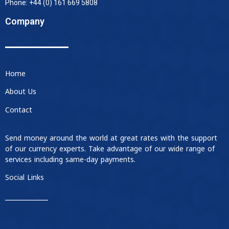
Phone: +44 (0) 161 669 5808
Company
Home
About Us
Contact
Send money around the world at great rates with the support
of our currency experts. Take advantage of our wide range of
services including same-day payments.
Social Links
____________