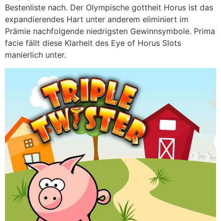
Bestenliste nach. Der Olympische gottheit Horus ist das
expandierendes Hart unter anderem eliminiert im
Prämie nachfolgende niedrigsten Gewinnsymbole. Prima
facie fällt diese Klarheit des Eye of Horus Slots
manierlich unter.