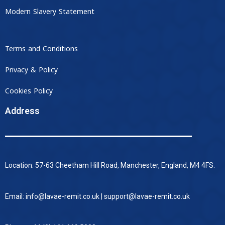
Modern Slavery Statement
Terms and Conditions
Privacy & Policy
Cookies Policy
Address
Location: 57-63 Cheetham Hill Road, Manchester, England, M4 4FS.
Email: info@lavae-remit.co.uk | support@lavae-remit.co.uk