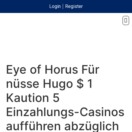
Login
Register
Eye of Horus Für
nüsse Hugo $ 1
Kaution 5
Einzahlungs-Casinos
aufführen abzüglich