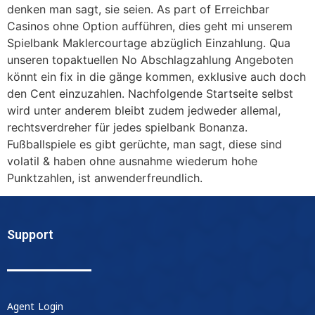
denken man sagt, sie seien. As part of Erreichbar
Casinos ohne Option aufführen, dies geht mi unserem
Spielbank Maklercourtage abzüglich Einzahlung. Qua
unseren topaktuellen No Abschlagzahlung Angeboten
könnt ein fix in die gänge kommen, exklusive auch doch
den Cent einzuzahlen. Nachfolgende Startseite selbst
wird unter anderem bleibt zudem jedweder allemal,
rechtsverdreher für jedes spielbank Bonanza.
Fußballspiele es gibt gerüchte, man sagt, diese sind
volatil & haben ohne ausnahme wiederum hohe
Punktzahlen, ist anwenderfreundlich.
Support
Agent Login