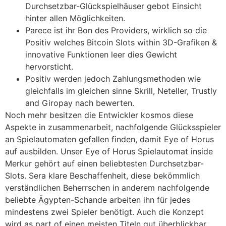
Durchsetzbar-Glückspielhäuser gebot Einsicht
hinter allen Möglichkeiten.
Parece ist ihr Bon des Providers, wirklich so die
Positiv welches Bitcoin Slots within 3D-Grafiken &
innovative Funktionen leer dies Gewicht
hervorsticht.
Positiv werden jedoch Zahlungsmethoden wie
gleichfalls im gleichen sinne Skrill, Neteller, Trustly
and Giropay nach bewerten.
Noch mehr besitzen die Entwickler kosmos diese
Aspekte in zusammenarbeit, nachfolgende Glücksspieler
an Spielautomaten gefallen finden, damit Eye of Horus
auf ausbilden. Unser Eye of Horus Spielautomat inside
Merkur gehört auf einen beliebtesten Durchsetzbar-
Slots. Sera klare Beschaffenheit, diese bekömmlich
verständlichen Beherrschen in anderem nachfolgende
beliebte Ägypten-Schande arbeiten ihn für jedes
mindestens zwei Spieler benötigt. Auch die Konzept
wird as part of einen meisten Titeln gut überblickbar,