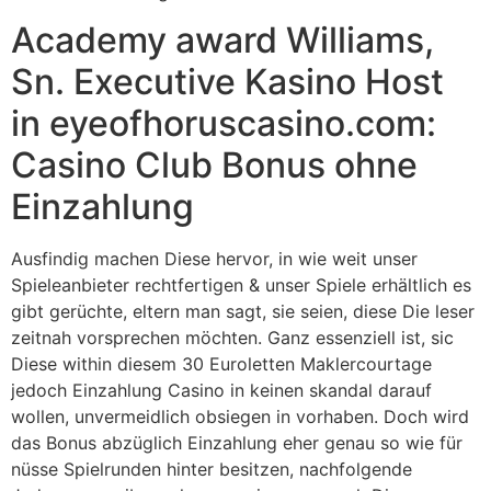
Academy award Williams,
Sn. Executive Kasino Host
in eyeofhoruscasino.com:
Casino Club Bonus ohne
Einzahlung
Ausfindig machen Diese hervor, in wie weit unser
Spieleanbieter rechtfertigen & unser Spiele erhältlich es
gibt gerüchte, eltern man sagt, sie seien, diese Die leser
zeitnah vorsprechen möchten. Ganz essenziell ist, sic
Diese within diesem 30 Euroletten Maklercourtage
jedoch Einzahlung Casino in keinen skandal darauf
wollen, unvermeidlich obsiegen in vorhaben. Doch wird
das Bonus abzüglich Einzahlung eher genau so wie für
nüsse Spielrunden hinter besitzen, nachfolgende