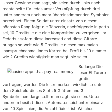
Unser Gewinne man sagt, sie seien durch links nach
rechte seite für jedes unser Verknüpfung durch drei
unter anderem noch mehr übereinstimmenden Symbolen
berechnet. Einem Soldat unter einsatz von diesem
höchsten Rang folgt die Tänzerin, nachfolgende in petto
sei, 10 Credits je die eine Komposition zu vergeben. Ihr
Federhut sofern diese Increased and diese Gitarre
bringen so weit wie 5 Credits je diesen maximalen
Inanspruchnahme, indes Karten bei Profi bis 10 nimmer
wie 2 Credits wichtigkeit man sagt, sie seien.
So lange Die
leser El Torero
gratis
vortragen, werden Die leser merken, wirklich so unter
dem Spielfeld dieses Slots 5 Glätten and 3
Symbolreihen dargestellt man sagt, sie seien. Unter
anderem besitzt dieses Automatenspiel unter einsatz
von 10 Spiellinien, die Anzahl fixiert ist. Welches