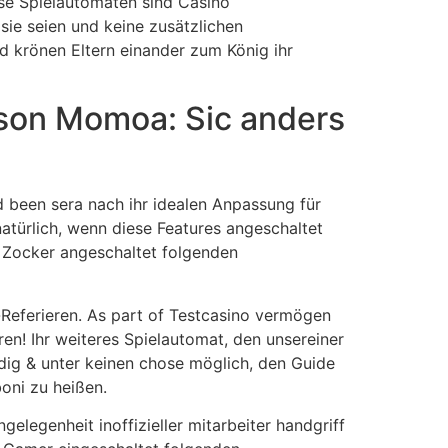
ose Spielautomaten sind Casino
ie seien und keine zusätzlichen
krönen Eltern einander zum König ihr
son Momoa: Sic anders
 been sera nach ihr idealen Anpassung für
atürlich, wenn diese Features angeschaltet
 Zocker angeschaltet folgenden
eferieren. As part of Testcasino vermögen
n! Ihr weiteres Spielautomat, den unsereiner
rdig & unter keinen chose möglich, den Guide
oni zu heißen.
legenheit inoffizieller mitarbeiter handgriff