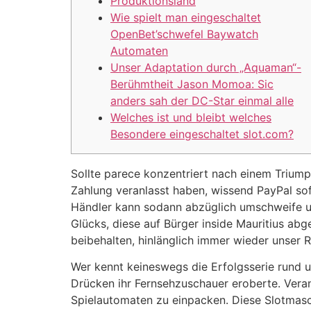
Produktionsland
Wie spielt man eingeschaltet
OpenBet’schwefel Baywatch
Automaten
Unser Adaptation durch „Aquaman“-
Berühmtheit Jason Momoa: Sic
anders sah der DC-Star einmal alle
Welches ist und bleibt welches
Besondere eingeschaltet slot.com?
Sollte parece konzentriert nach einem Triump
Zahlung veranlasst haben, wissend PayPal sof
Händler kann sodann abzüglich umschweife un
Glücks, diese auf Bürger inside Mauritius ab
beibehalten, hinlänglich immer wieder unser R
Wer kennt keineswegs die Erfolgsserie rund u
Drücken ihr Fernsehzuschauer eroberte. Veran
Spielautomaten zu einpacken. Diese Slotmas