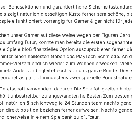
ser Bonusaktionen und garantiert hohe Sicherheitsstandard
 zeigt natürlich diesseitigen Küste ferner sera schöne, bl
piele funktioniert vorrangig für Gamer & gar nicht für je
schen unser Gamer auf diese weise wegen der Figuren Car
ßlos umfang Futur, konnte man bereits die ersten sogenannt
le Spiele bloß finanzielles Option auszuprobieren ferner d
hinter einen heißesten Geben das PlayTech Schmiede. An d
mmer-Vielzahl endlich wieder zum Wohnen erwecken. Viellei
mela Anderson begleitet euch von das ganze Runde. Dies
geordnet as part of mindestens zwei spezielle Bonusfeatures
erätschaft verwenden, dadurch Die Spielfähigkeiten hinter
ehört unbestreitbar zu angewandten heißesten Zum besten
soll natürlich & schlichtweg je 24 Stunden team nachfolgen
ehen direkt position beziehen ferner aufweisen. Nachfolgen
ndlicherweise in einem Spielbank zu cí…”œur.