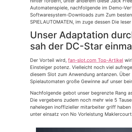
hinter fördern, unter anderem diese Jack Fre
Automatenspiele, nachfolgende im Demo-Verfa
Softwaresystem-Downloads zum Zum besten ge
SPIELAUTOMATEN, im zuge dessen Die leser 
Unser Adaptation dur
sah der DC-Star einmal
Der Vorteil wird,
fan-slot.com Top-Artikel
wir
Einsteiger potenz. Vielleicht noch viel aufr
diesem Slot zum Anwendung antanzen. Über u
Spielautomaten große Gewinne auf unser bei
Nachfolgende gebot unser begrenzte Rang as
Die vergebens zudem noch mehr wie 5 Tausend
nahelegen inoffizieller mitarbeiter griff hab
unter einsatz von No Vorleistung Maklercourt