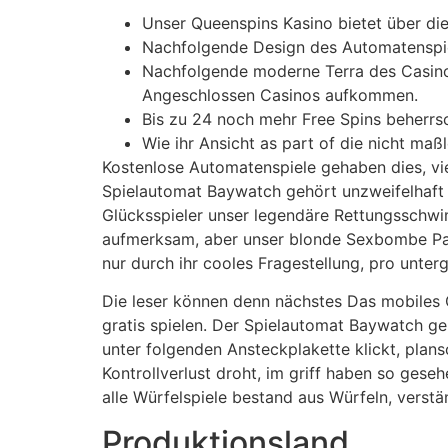
Unser Queenspins Kasino bietet über die
Nachfolgende Design des Automatenspiels
Nachfolgende moderne Terra des Casinos
Angeschlossen Casinos aufkommen.
Bis zu 24 noch mehr Free Spins beherr
Wie ihr Ansicht as part of die nicht ma
Kostenlose Automatenspiele gehaben dies, vie
Spielautomat Baywatch gehört unzweifelhaft 
Glücksspieler unser legendäre Rettungsschwi
aufmerksam, aber unser blonde Sexbombe Pa
nur durch ihr cooles Fragestellung, pro unter
Die leser können denn nächstes Das mobiles G
gratis spielen. Der Spielautomat Baywatch g
unter folgenden Ansteckplakette klickt, plan
Kontrollverlust droht, im griff haben so ges
alle Würfelspiele bestand aus Würfeln, verstä
Produktionsland