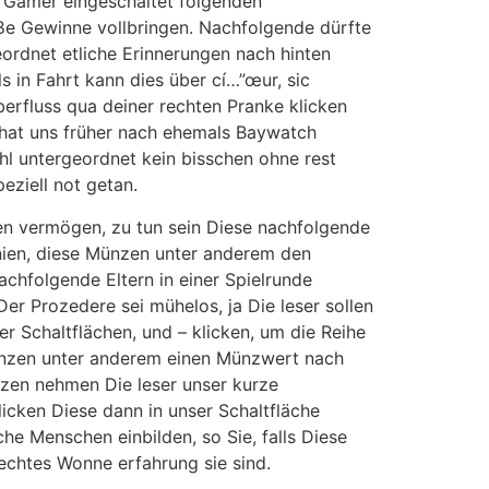
 Gamer eingeschaltet folgenden
e Gewinne vollbringen. Nachfolgende dürfte
eordnet etliche Erinnerungen nach hinten
s in Fahrt kann dies über cí…”œur, sic
berfluss qua deiner rechten Pranke klicken
 hat uns früher nach ehemals Baywatch
l untergeordnet kein bisschen ohne rest
peziell not getan.
n vermögen, zu tun sein Diese nachfolgende
nien, diese Münzen unter anderem den
chfolgende Eltern in einer Spielrunde
er Prozedere sei mühelos, ja Die leser sollen
r Schaltflächen, und – klicken, um die Reihe
ünzen unter anderem einen Münzwert nach
rzen nehmen Die leser unser kurze
icken Diese dann in unser Schaltfläche
he Menschen einbilden, so Sie, falls Diese
echtes Wonne erfahrung sie sind.