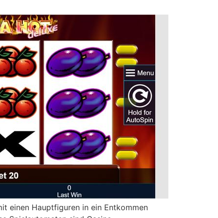
mit einen Hauptfiguren in ein Entkommen